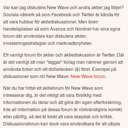
Var kan jag diskutera
New Wave
och andra aktier jag följer?
Sociala nätverk så som Facebook och Twitter är kända för
att vara hubbar för aktiediskussioner. Men även
handelsplatser så som Avanza och Nordnet har sina egna
forum där användare kan diskutera aktier,
investeringsstrategier och marknadsnyheter.
Ett vanligt forum för aktier och aktiediskussion är Twitter. Där
är det vanligt att man "taggar" bolag man nämner genom att
använda ticker och ett dollartecken ($) först. Exempel på
diskussioner som rör
New Wave
:
New Wave
forum
.
När du har hittat ett aktieforum för
New Wave
som
intresserar dig, är det viktigt att vara försiktig med
informationen du delar och att göra din egen efterforskning.
Inte all information på dessa forum är nödvändigtvis korrekt
eller pålitlig, så det är klokt att vara skeptisk och kritisk.
Diskussionsforum kan dock vara användbara för att utbyta