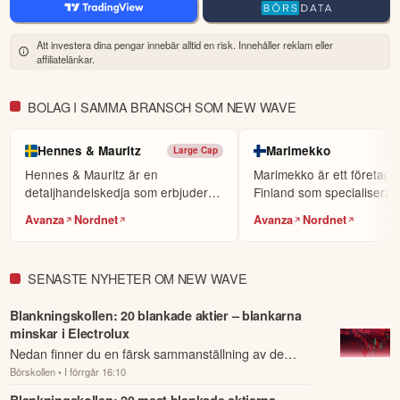
Att investera dina pengar innebär alltid en risk. Innehåller reklam eller
affiliatelänkar.
BOLAG I SAMMA BRANSCH SOM NEW WAVE
Hennes & Mauritz
Marimekko
Large Cap
Hennes & Mauritz är en
Marimekko är ett företag 
detaljhandelskedja som erbjuder
Finland som specialiserar
ett sortiment av kläder, ...
textilier och klä...
Avanza
Nordnet
Avanza
Nordnet
SENASTE NYHETER OM NEW WAVE
Blankningskollen: 20 blankade aktier – blankarna
minskar i Electrolux
Nedan finner du en färsk sammanställning av de
Börskollen
• I förrgår 16:10
mest blankade aktierna just nu.
Blankningskollen: 20 mest blankade aktierna –