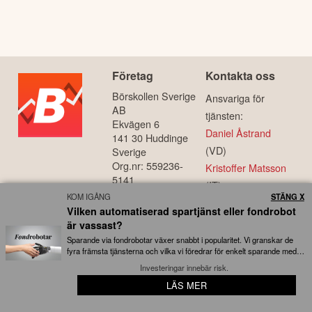
Företag
Kontakta oss
Börskollen Sverige
Ansvariga för
AB
tjänsten:
Ekvägen 6
Daniel Åstrand
141 30 Huddinge
(VD)
Sverige
Org.nr: 559236-
Kristoffer Matsson
5141
(IT)
info@borskollen.se
KOM IGÅNG
STÄNG X
Vilken automatiserad spartjänst eller fondrobot
Börskollen är en
är vassast?
del av FairValue FV
Sparande via fondrobotar växer snabbt i popularitet. Vi granskar de
AB, org.nr:
fyra främsta tjänsterna och vilka vi föredrar för enkelt sparande med
559187-7732
låga avgifter...
Investeringar innebär risk.
LÄS MER
⭐ Hundratusentals användare kan inte ha fel?
Investera
Aktier & Fonder