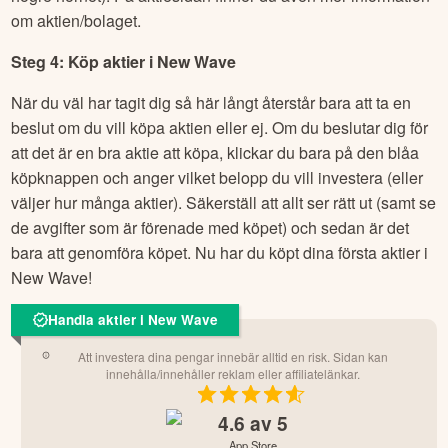
om aktien/bolaget.
Steg 4: Köp aktier i
New Wave
När du väl har tagit dig så här långt återstår bara att ta en
beslut om du vill köpa aktien eller ej. Om du beslutar dig för
att det är en bra aktie att köpa, klickar du bara på den blåa
köpknappen och anger vilket belopp du vill investera (eller
väljer hur många aktier). Säkerställ att allt ser rätt ut (samt se
de avgifter som är förenade med köpet) och sedan är det
bara att genomföra köpet. Nu har du köpt dina första aktier i
New Wave
!
Handla aktier i New Wave
Att investera dina pengar innebär alltid en risk. Sidan kan
innehålla/innehåller reklam eller affiliatelänkar.
4.6
av 5
App Store