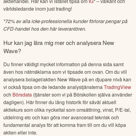
aktiehandel. Här kan vi istället tipsa om
IG
* – välkänt och
världsledande inom just trading!
*
72% av alla icke-professionella kunder förlorar pengar på
CFD-handel hos den här leverantören.
Hur kan jag lära mig mer och analysera
New
Wave
?
Du finner väldigt mycket information på denna sida samt
även hos nätmäklarna som vi tipsade om ovan. Om du vill
analysera bolaget/aktien
New Wave
på en djupare nivå kan
vi också tipsa om de ledande analystjänsterna
TradingView
och
Börsdata
(tjänster som vi på Börskollen själva använder
dagligen). Här finner du lång historik för såväl aktuell
aktiekurs som olika nyckeltal som omsättning, vinst, P/E-tal,
utdelning etc och kan göra mer avancerad teknisk och
fundamental analys för att komma fram till om du vill köpa
aktien eller inte.