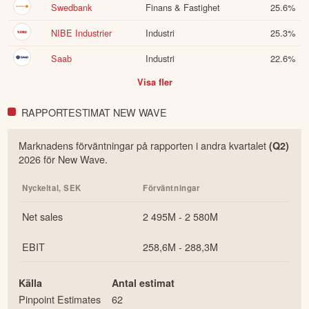
Swedbank
Finans & Fastighet
25.6
%
NIBE Industrier
Industri
25.3
%
Saab
Industri
22.6
%
Visa fler
RAPPORTESTIMAT NEW WAVE
Marknadens förväntningar på rapporten i
andra
kvartalet
(Q
2
)
2026
för
New Wave
.
Nyckeltal,
SEK
Förväntningar
Net sales
2 495M - 2 580M
EBIT
258,6M - 288,3M
Källa
Antal estimat
Pinpoint Estimates
62