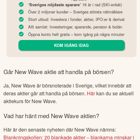
“
” 16 år i rad (SKI-enkät)
Sveriges nöjdaste sparare
Över 2 miljoner kunder – Sveriges största nätmäklare
Stort utbud: Investera i fonder, aktier, IPO:er & derivat
Allt samlat: Investeringar, sparande, pension & bolån
Öppna konto helt gratis – kom igång på några minuter
KOM IGÅNG IDAG
Går
New Wave
aktie att handla på börsen?
Ja,
New Wave
är börsnoterade
i Sverige
, vilket innebär att
deras aktier går att handla på börsen.
Här
kan du se aktuell
aktiekurs för
New Wave
.
Vad har hänt med
New Wave
aktien?
Här är den senaste nyheten där
New Wave
nämns:
Blankningskollen: 20 blankade aktier – blankarna minskar i