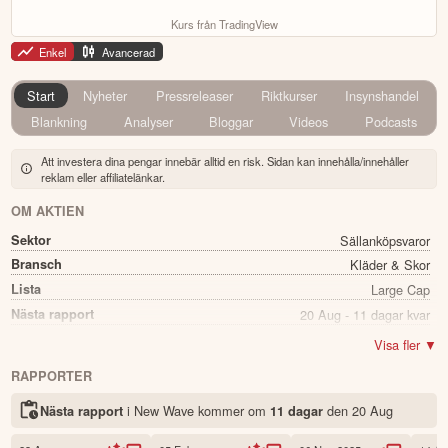
Kurs från TradingView
Enkel
Avancerad
Start
Nyheter
Pressreleaser
Riktkurser
Insynshandel
Blankning
Analyser
Bloggar
Videos
Podcasts
Att investera dina pengar innebär alltid en risk. Sidan kan innehålla/innehåller
reklam eller affiliatelänkar.
OM AKTIEN
Sektor
Sällanköpsvaror
Bransch
Kläder & Skor
Lista
Large Cap
Nästa rapport
20 Aug - 11 dagar kvar
Utdelning
Ja
Visa fler ▼
Direkavkastning
3.19%
RAPPORTER
Utdelning summa
3.00
i New Wave kommer
om
den
20 Aug
Nästa rapport
11 dagar
Namn
New Wave
Ticker
NEWA B