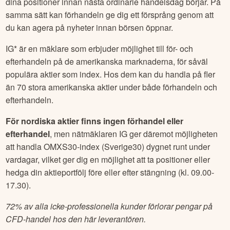
dina positioner innan nästa ordinarie handelsdag börjar. På
samma sätt kan förhandeln ge dig ett försprång genom att
du kan agera på nyheter innan börsen öppnar.
IG* är en mäklare som erbjuder möjlighet till för- och
efterhandeln på de amerikanska marknaderna, för såväl
populära aktier som index. Hos dem kan du handla på fler
än 70 stora amerikanska aktier under både förhandeln och
efterhandeln.
För nordiska aktier finns ingen förhandel eller
efterhandel
, men nätmäklaren IG ger däremot möjligheten
att handla OMXS30-index (Sverige30) dygnet runt under
vardagar, vilket ger dig en möjlighet att ta positioner eller
hedga din aktieportfölj före eller efter stängning (kl. 09.00-
17.30).
72% av alla icke-professionella kunder förlorar pengar på
CFD-handel hos den här leverantören.