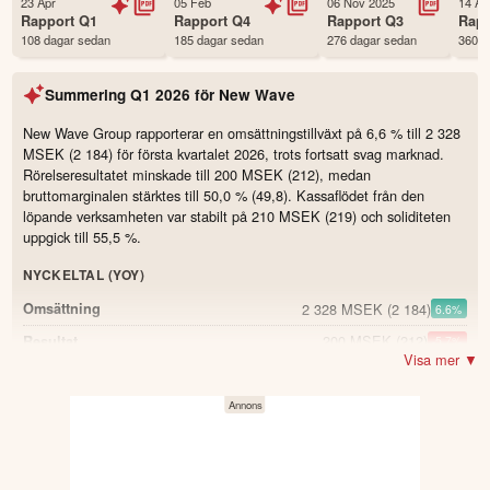
23 Apr
05 Feb
06 Nov 2025
14 Au
Status
Noterad
Rapport
Q1
Rapport
Q4
Rapport
Q3
Rap
108 dagar sedan
185 dagar sedan
276 dagar sedan
360 d
Land
Sverige
Första handelsdag
10 Dec 1997
Summering
Q1 2026
för
New Wave
Antal ägare Avanza
23,248 st
Antal ägare Nordnet
4,407 st
New Wave Group rapporterar en omsättningstillväxt på 6,6 % till 2 328
MSEK (2 184) för första kvartalet 2026, trots fortsatt svag marknad.
Källa:
Börsdata
Rörelseresultatet minskade till 200 MSEK (212), medan
bruttomarginalen stärktes till 50,0 % (49,8). Kassaflödet från den
löpande verksamheten var stabilt på 210 MSEK (219) och soliditeten
uppgick till 55,5 %.
NYCKELTAL (YOY)
2 328 MSEK
(2 184)
Omsättning
6.6
%
200 MSEK
(212)
Resultat
-5.7
%
Visa mer ▼
50 %
(49,8)
Bruttomarginal
0.2
8,6 %
(9,7)
Rörelsemarginal
-1.1
0,97 SEK
(1,09)
Resultat per aktie
-11.0
%
210 MSEK
(219)
Kassaflöde från den löpande verksamheten
-4.1
%