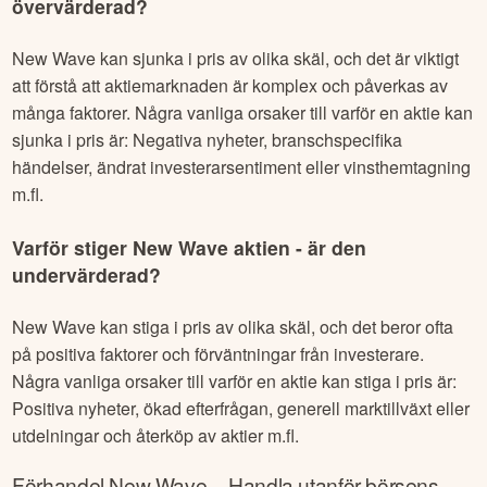
övervärderad?
New Wave
kan sjunka i pris av olika skäl, och det är viktigt
att förstå att aktiemarknaden är komplex och påverkas av
många faktorer. Några vanliga orsaker till varför en aktie kan
sjunka i pris är: Negativa nyheter, branschspecifika
händelser, ändrat investerarsentiment eller vinsthemtagning
m.fl.
Varför stiger
New Wave
aktien - är den
undervärderad?
New Wave
kan stiga i pris av olika skäl, och det beror ofta
på positiva faktorer och förväntningar från investerare.
Några vanliga orsaker till varför en aktie kan stiga i pris är:
Positiva nyheter, ökad efterfrågan, generell marktillväxt eller
utdelningar och återköp av aktier m.fl.
Förhandel
New Wave
– Handla utanför börsens