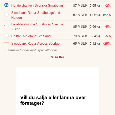
Handelsbanken Svenska Småbolag
87 MSEK
(0.65%)
-2%
Swedbank Robur Småbolagsfond
87 MSEK
(1.02%)
127%
Norden
Länsförsäkringar Småbolag Sverige
85 MSEK
(0.96%)
-5%
Vision
Spiltan Aktiefond Småland
79 MSEK
(5.64%)
-5%
Swedbank Robur Access Sverige
65 MSEK
(0.12%)
-25%
* Svenska fonder exkl. specialfonder.
Visa fler