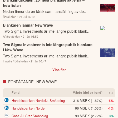
hela listan
Nedan finner du en färsk sammanställning av de
Börskollen
• 24 Jul 16:10
mest blankade aktierna just nu.
Blankaren lämnar New Wave
Two Sigma Investments är inte längre publik blankare
Affärsvärlden
• 21 Jul 05:52
i New Wave efter att positionen minskat från 0,5
procent till under 0,5 procent av kapi...
Two Sigma Investments inte längre publik blankare
i New Wave
Two Sigma Investments är inte längre publik blankare
Finwire / Börskollen
• 21 Jul 05:47
i New Wave efter att positionen minskat från 0,5
procent till under 0,5 procent av kapi...
Visa fler
FONDÄGANDE I NEW WAVE
Fond
Värde (del av fond)
↑↓
Handelsbanken Nordiska Småbolag
316 MSEK
(1.67%)
-5%
Handelsbanken Norden
96 MSEK
(1.06%)
-1%
Case All Star Småbolag
93 MSEK
(2.72%)
8%