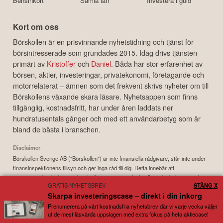
Bensinkort
Samla lån
Investera i guld
Kort om oss
Börskollen är en prisvinnande nyhetstidning och tjänst för
börsintresserade som grundades 2015. Idag drivs tjänsten
primärt av
Kristoffer
och
Daniel
. Båda har stor erfarenhet av
börsen, aktier, investeringar, privatekonomi, företagande och
motorrelaterat – ämnen som det frekvent skrivs nyheter om till
Börskollens växande skara läsare. Nyhetsappen som finns
tillgänglig, kostnadsfritt, har under åren laddats ner
hundratusentals gånger och med ett användarbetyg som är
bland de bästa i branschen.
Disclaimer
Börskollen Sverige AB ("Börskollen") är inte finansiella rådgivare, står inte under
finansinspektionens tillsyn och ger inga råd till dig. Detta innebär att
investeringsbeslut baserade på information som direkt eller indirekt härrörande
GRATIS NYHETSBREV
STÄNG X
från Börskollen eller personer med koppling till Börskollen, alltid fattas
Skarpa investeringscase – direkt i din inkorg
självständigt av investeraren. Börskollen frånsäger sig allt ansvar för eventuell
förlust eller skada av vad slag det må vara som grundar sig på användandet av
Prenumerera på vårt kostnadsfria nyhetsbrev där vi varje vecka väljer
ut de mest läsvärda uppslagen med extra fokus på heta aktiecase!
material härrörande från tjänsten Börskollen.