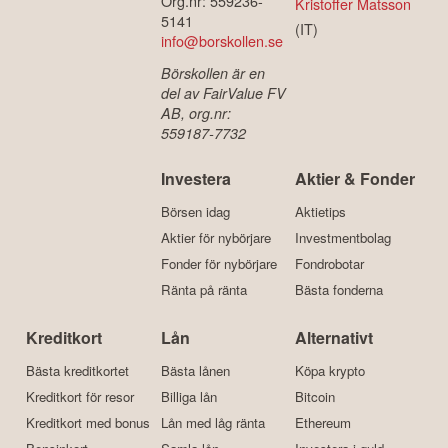
Org.nr: 559236-
Kristoffer Matsson
5141
(IT)
info@borskollen.se
Börskollen är en
del av FairValue FV
AB, org.nr:
559187-7732
Investera
Aktier & Fonder
Börsen idag
Aktietips
Aktier för nybörjare
Investmentbolag
Fonder för nybörjare
Fondrobotar
Ränta på ränta
Bästa fonderna
Kreditkort
Lån
Alternativt
Bästa kreditkortet
Bästa lånen
Köpa krypto
Kreditkort för resor
Billiga lån
Bitcoin
Kreditkort med bonus
Lån med låg ränta
Ethereum