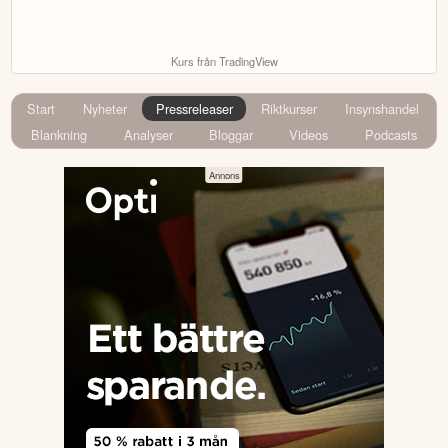
Kurs från TradingView
Start
Nyheter
Pressreleaser
Riktkurser
Insynshandel
Blankning
Analyser
Bloggar
Videos
Podcasts