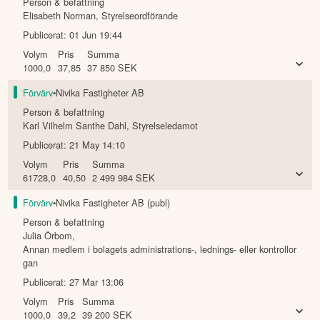
Person & befattning
Elisabeth Norman
,
Styrelseordförande
Publicerat:
01 Jun 19:44
Volym
Pris
Summa
1000,0
37,85
37 850
SEK
Förvärv
•
Nivika Fastigheter AB
Person & befattning
Karl Vilhelm Santhe Dahl
,
Styrelseledamot
Publicerat:
21 May 14:10
Volym
Pris
Summa
61728,0
40,50
2 499 984
SEK
Förvärv
•
Nivika Fastigheter AB (publ)
Person & befattning
Julia Örbom
,
Annan medlem i bolagets administrations-, lednings- eller kontrollor
gan
Publicerat:
27 Mar 13:06
Volym
Pris
Summa
1000,0
39,2
39 200
SEK