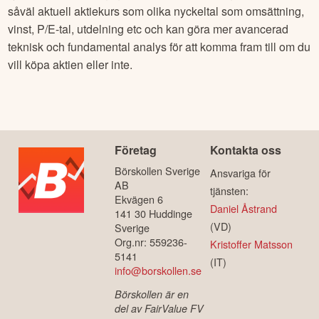
såväl aktuell aktiekurs som olika nyckeltal som omsättning,
vinst, P/E-tal, utdelning etc och kan göra mer avancerad
teknisk och fundamental analys för att komma fram till om du
vill köpa aktien eller inte.
Företag
Kontakta oss
Börskollen Sverige
Ansvariga för
AB
tjänsten:
Ekvägen 6
Daniel Åstrand
141 30 Huddinge
(VD)
Sverige
Org.nr: 559236-
Kristoffer Matsson
5141
(IT)
info@borskollen.se
Börskollen är en
del av FairValue FV