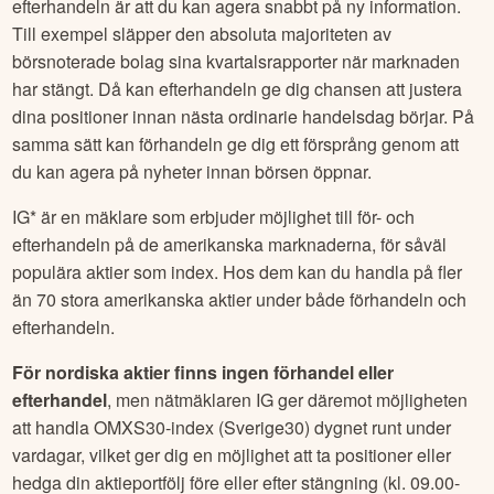
efterhandeln är att du kan agera snabbt på ny information.
Till exempel släpper den absoluta majoriteten av
börsnoterade bolag sina kvartalsrapporter när marknaden
har stängt. Då kan efterhandeln ge dig chansen att justera
dina positioner innan nästa ordinarie handelsdag börjar. På
samma sätt kan förhandeln ge dig ett försprång genom att
du kan agera på nyheter innan börsen öppnar.
IG* är en mäklare som erbjuder möjlighet till för- och
efterhandeln på de amerikanska marknaderna, för såväl
populära aktier som index. Hos dem kan du handla på fler
än 70 stora amerikanska aktier under både förhandeln och
efterhandeln.
För nordiska aktier finns ingen förhandel eller
efterhandel
, men nätmäklaren IG ger däremot möjligheten
att handla OMXS30-index (Sverige30) dygnet runt under
vardagar, vilket ger dig en möjlighet att ta positioner eller
hedga din aktieportfölj före eller efter stängning (kl. 09.00-