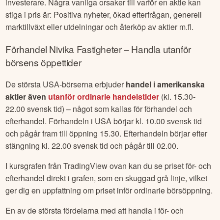
investerare. Några vanliga orsaker till varför en aktie kan
stiga i pris är: Positiva nyheter, ökad efterfrågan, generell
marktillväxt eller utdelningar och återköp av aktier m.fl.
Förhandel
Nivika Fastigheter
– Handla utanför
börsens öppettider
De största USA-börserna erbjuder
handel i amerikanska
aktier även
utanför ordinarie handelstider
(kl. 15.30-
22.00 svensk tid) – något som kallas för förhandel och
efterhandel. Förhandeln i USA börjar kl. 10.00 svensk tid
och pågår fram till öppning 15.30. Efterhandeln börjar efter
stängning kl. 22.00 svensk tid och pågår till 02.00.
I kursgrafen från TradingView ovan kan du se priset för- och
efterhandel direkt i grafen, som en skuggad grå linje, vilket
ger dig en uppfattning om priset inför ordinarie börsöppning.
En av de största fördelarna med att handla i för- och