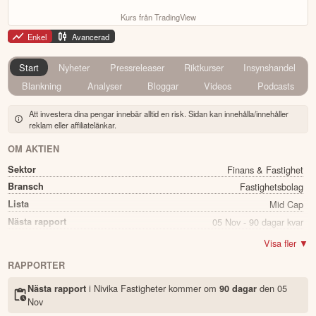
Kurs från TradingView
Enkel
Avancerad
Start
Nyheter
Pressreleaser
Riktkurser
Insynshandel
Blankning
Analyser
Bloggar
Videos
Podcasts
Att investera dina pengar innebär alltid en risk. Sidan kan innehålla/innehåller
reklam eller affiliatelänkar.
OM AKTIEN
Sektor
Finans & Fastighet
Bransch
Fastighetsbolag
Lista
Mid Cap
Nästa rapport
05 Nov - 90 dagar kvar
Utdelning
Ja
Visa fler ▼
Direkavkastning
1.91%
RAPPORTER
Utdelning summa
0.72
i Nivika Fastigheter kommer
om
den
05
Nästa rapport
90 dagar
Namn
Nivika Fastigheter
Nov
Ticker
NIVI B