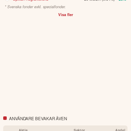
andra förbättringsförslag i materialet är du välkommen att
* Svenska fonder exkl. specialfonder.
kontakta oss
.
Visa fler
Öppna rapport (PDF)
ANVÄNDARE BEVAKAR ÄVEN
Aktie
Sektor
Andel