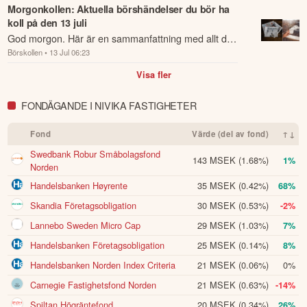
Morgonkollen: Aktuella börshändelser du bör ha
koll på den 13 juli
Vi har under kvartalet genomfört betydande aktieåterköp och vid en 
extra bolagsstämma i juni beslutades att makulera aktierna. Vi 
God morgon. Här är en sammanfattning med allt du
utvärderar ständigt återköp av aktier mot fastighetsförvärv och lägger 
Börskollen
• 13 Jul 06:23
behöver veta om nattens händelser och kommande
vårt kapital där vi anser det gör mest nytta för våra aktieägare.

dagens viktigaste händelser på börsen.
Visa fler
Det har varit ett bra första halvår för Nivika och det momentum vi har 
FONDÄGANDE I NIVIKA FASTIGHETER
gör att jag med tillförsikt ser fram emot hösten, men först skall jag och 
våra fantastiska medarbetare ta en välförtjänt sommarsemester och 
komma tillbaka med fulladdade batterier.

Fond
Värde (del av fond)
↑↓
Swedbank Robur Småbolagsfond
Värnamo, juli 2026

143 MSEK
(1.68%)
1%
Norden
Handelsbanken Høyrente
35 MSEK
(0.42%)
68%
Sverker Källgården

VD
Skandia Företagsobligation
30 MSEK
(0.53%)
-2%
Lannebo Sweden Micro Cap
29 MSEK
(1.03%)
7%
Denna summering har tagits fram med hjälp av AI och kan
därför innehålla förenklingar eller sakna viss information.
Handelsbanken Företagsobligation
25 MSEK
(0.14%)
8%
Innehållet ska inte ses som investeringsråd eller personlig
Handelsbanken Norden Index Criteria
21 MSEK
(0.06%)
0%
rådgivning. Ta alltid del av bolagets fullständiga kvartalsrapport
innan du fattar investeringsbeslut. Historisk avkastning är ingen
Carnegie Fastighetsfond Norden
21 MSEK
(0.63%)
-14%
garanti för framtida avkastning.
Skulle du upptäcka fel eller
Spiltan Högräntefond
20 MSEK
(0.34%)
26%