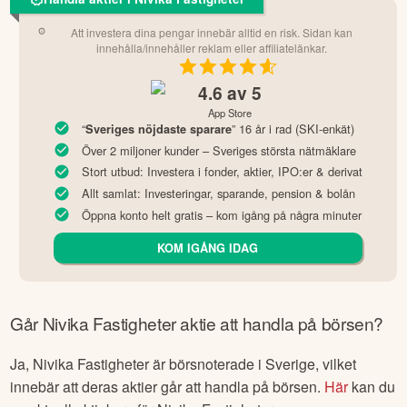
Att investera dina pengar innebär alltid en risk. Sidan kan
innehålla/innehåller reklam eller affiliatelänkar.
4.6
av 5
App Store
“
” 16 år i rad (SKI-enkät)
Sveriges nöjdaste sparare
Över 2 miljoner kunder – Sveriges största nätmäklare
Stort utbud: Investera i fonder, aktier, IPO:er & derivat
Allt samlat: Investeringar, sparande, pension & bolån
Öppna konto helt gratis – kom igång på några minuter
KOM IGÅNG IDAG
Går
Nivika Fastigheter
aktie att handla på börsen?
Ja,
Nivika Fastigheter
är börsnoterade
i Sverige
, vilket
innebär att deras aktier går att handla på börsen.
Här
kan du