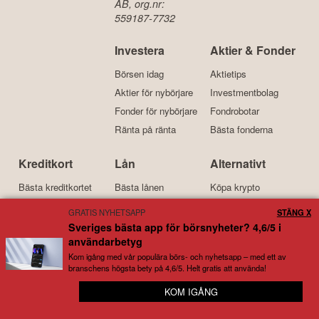
AB, org.nr:
559187-7732
Investera
Aktier & Fonder
Börsen idag
Aktietips
Aktier för nybörjare
Investmentbolag
Fonder för nybörjare
Fondrobotar
Ränta på ränta
Bästa fonderna
Kreditkort
Lån
Alternativt
Bästa kreditkortet
Bästa lånen
Köpa krypto
Kreditkort för resor
Billiga lån
Bitcoin
GRATIS NYHETSAPP
STÄNG X
Kreditkort med bonus
Lån med låg ränta
Ethereum
Sveriges bästa app för börsnyheter? 4,6/5 i
användarbetyg
Bensinkort
Samla lån
Investera i guld
Kom igång med vår populära börs- och nyhetsapp – med ett av
branschens högsta bety på 4,6/5. Helt gratis att använda!
Kort om oss
KOM IGÅNG
😊 Full koll på snacket kring dina bolag
Börskollen är en prisvinnande nyhetstidning och tjänst för
börsintresserade som grundades 2015. Idag drivs tjänsten