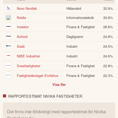
Novo Nordisk
Hälsovård
32.9
%
Nvidia
Informationsteknik
30.8
%
Investor
Finans & Fastighet
26.6
%
Axfood
Dagligvaror
24.8
%
Saab
Industri
24.5
%
NIBE Industrier
Industri
24.6
%
Sveafastigheter
Finans & Fastighet
22.8
%
Fastighetsbolaget Emilshus
Finans & Fastighet
22.3
%
Visa fler
RAPPORTESTIMAT NIVIKA FASTIGHETER
Det finns inte tillräckligt med rapportestimat för
Nivika