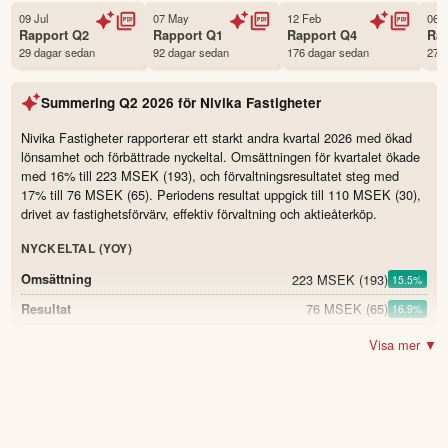
Status
Noterad
09 Jul
07 May
12 Feb
06 
Rapport
Q2
Rapport
Q1
Rapport
Q4
Ra
Land
Sverige
29 dagar sedan
92 dagar sedan
176 dagar sedan
274
Första handelsdag
02 Dec 2021
Antal ägare Avanza
1,681 st
Summering
Q2 2026
för
Nivika Fastigheter
Antal ägare Nordnet
654 st
Nivika Fastigheter rapporterar ett starkt andra kvartal 2026 med ökad
Källa:
Börsdata
lönsamhet och förbättrade nyckeltal. Omsättningen för kvartalet ökade
med 16% till 223 MSEK (193), och förvaltningsresultatet steg med
17% till 76 MSEK (65). Periodens resultat uppgick till 110 MSEK (30),
drivet av fastighetsförvärv, effektiv förvaltning och aktieåterköp.
NYCKELTAL (YOY)
223 MSEK
(193)
Omsättning
15.5
%
76 MSEK
(65)
Resultat
16.9
%
165 MSEK
(143)
Driftnetto
15.4
%
Visa mer ▼
152
Kassaflöde från löpande verksamhet före
MSEK
15.2
%
förändringar av rörelsekapital
(132)
110 MSEK
(30)
Periodens resultat
266.7
%