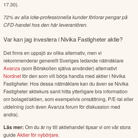
17.30).
72% av alla icke-professionella kunder förlorar pengar på
CFD-handel hos den här leverantören.
Var kan jag investera i
Nivika Fastigheter
aktie?
Det finns en uppsjö av olika alternativ, men vi
rekommenderar generellt Sveriges ledande nätmäklare
Avanza
(som Börskollen själva använder) alternativt
Nordnet
för den som vill börja handla med aktier i
Nivika
Fastigheter
. Hos dessa nätmäklare kan du även se
Nivika
Fastigheter
aktiekurs samt hitta ytterligare bra information
om bolaget/aktien, som exempelvis omsättning, P/E-tal eller
utdelning (och även Avanza forum för diskussion med
andra).
Läs mer:
Om du är ny till aktiehandel tipsar vi om vår stora
guide
Aktier för nybörjare
.