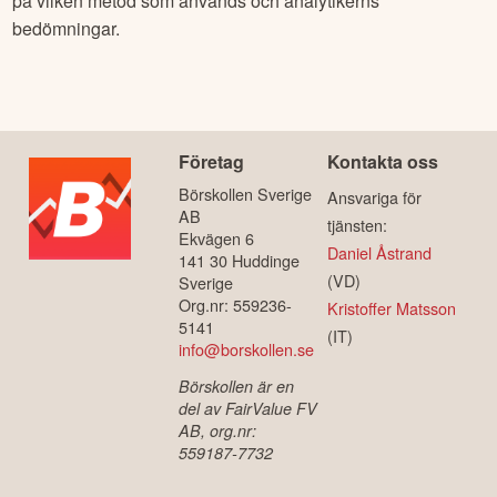
på vilken metod som används och analytikerns
bedömningar.
Företag
Kontakta oss
Börskollen Sverige
Ansvariga för
AB
tjänsten:
Ekvägen 6
Daniel Åstrand
141 30 Huddinge
(VD)
Sverige
Org.nr: 559236-
Kristoffer Matsson
5141
(IT)
info@borskollen.se
Börskollen är en
del av FairValue FV
AB, org.nr:
559187-7732