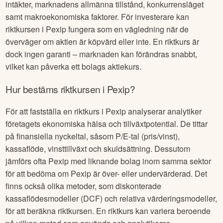
intäkter, marknadens allmänna tillstånd, konkurrensläget
samt makroekonomiska faktorer. För investerare kan
riktkursen i
Pexip
fungera som en vägledning när de
överväger om aktien är köpvärd eller inte. En riktkurs är
dock ingen garanti – marknaden kan förändras snabbt,
vilket kan påverka ett bolags aktiekurs.
Hur bestäms riktkursen i
Pexip
?
För att fastställa en riktkurs i
Pexip
analyserar analytiker
företagets ekonomiska hälsa och tillväxtpotential. De tittar
på finansiella nyckeltal, såsom P/E-tal (pris/vinst),
kassaflöde, vinsttillväxt och skuldsättning. Dessutom
jämförs ofta
Pexip
med liknande bolag inom samma sektor
för att bedöma om
Pexip
är över- eller undervärderad. Det
finns också olika metoder, som diskonterade
kassaflödesmodeller (DCF) och relativa värderingsmodeller,
för att beräkna riktkursen. En riktkurs kan variera beroende