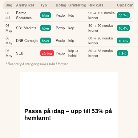
Dag
Analytiker
Typ
Bolag
Gradering
Riktkurs
Uppsida*
03
Pareto
92 → 100 norska
höjer
Pexip
köp
22.7%
Jul
Securities
kronor
06
80 → 90 norska
SB1 Markets
höjer
Pexip
köp
10.4%
May
kronor
06
80 → 95 norska
DNB Carnegie
höjer
Pexip
köp
16.6%
May
kronor
06
köp →
80 → 85 norska
SEB
sänker
Pexip
4.3%
May
behåll
kronor
* Baserat på stängningskurs från
I förrgår