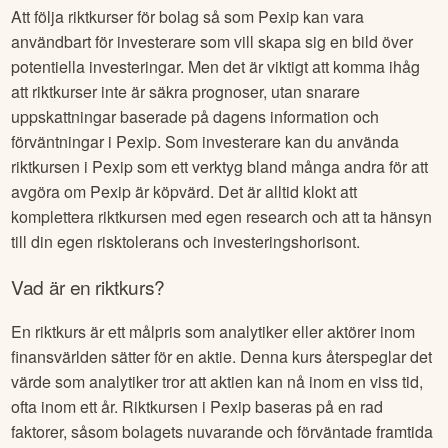
Att följa riktkurser för bolag så som
Pexip
kan vara
användbart för investerare som vill skapa sig en bild över
potentiella investeringar. Men det är viktigt att komma ihåg
att riktkurser inte är säkra prognoser, utan snarare
uppskattningar baserade på dagens information och
förväntningar i
Pexip
. Som investerare kan du använda
riktkursen i
Pexip
som ett verktyg bland många andra för att
avgöra om
Pexip
är köpvärd. Det är alltid klokt att
komplettera riktkursen med egen research och att ta hänsyn
till din egen risktolerans och investeringshorisont.
Vad är en riktkurs?
En riktkurs är ett målpris som analytiker eller aktörer inom
finansvärlden sätter för en aktie. Denna kurs återspeglar det
värde som analytiker tror att aktien kan nå inom en viss tid,
ofta inom ett år. Riktkursen i
Pexip
baseras på en rad
faktorer, såsom bolagets nuvarande och förväntade framtida