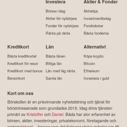
Investera
Aktier & Fonder
Börsen idag
Aktietips
Aktier för nybörjare
Investmentbolag
Fonder för nybörjare
Fondrobotar
Ränta på ränta
Bästa fonderna
Kreditkort
Lån
Alternativt
Bästa kreditkortet
Bästa lånen
Köpa krypto
Kreditkort för resor
Billiga lån
Bitcoin
Kreditkort med bonus
Lån med låg ränta
Ethereum
Bensinkort
Samla lån
Investera i guld
Kort om oss
Börskollen är en prisvinnande nyhetstidning och tjänst för
börsintresserade som grundades 2015. Idag drivs tjänsten
primärt av
Kristoffer
och
Daniel
. Båda har stor erfarenhet av
börsen, aktier, investeringar, privatekonomi, företagande och
motorrelaterat – ämnen som det frekvent skrivs nyheter om till