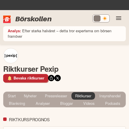
Börskollen
Efter starka halvåret – detta tror experterna om börsen
Analys:
framöver
Riktkurser Pexip
Bevaka riktkurser
Start
Nyheter
Pressreleaser
Riktkurser
Insynshandel
Blankning
Analyser
Bloggar
Videos
Podcasts
RIKTKURSPROGNOS