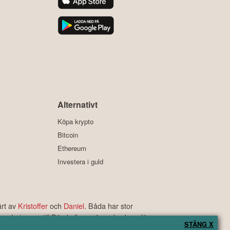
y
Alternativt
Köpa krypto
Bitcoin
Ethereum
Investera i guld
ärt av
Kristoffer
och
Daniel
. Båda har stor
s nyheter om till Börskollens växande skara läsare.
STÄNG X
rbetyg som är bland de bästa i branschen.