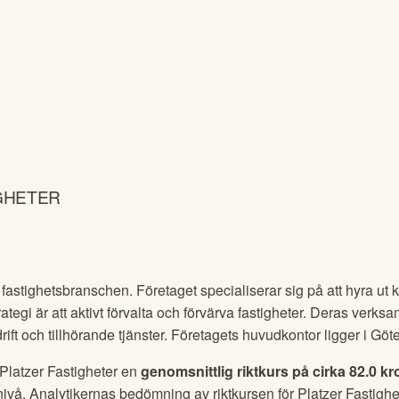
IGHETER
 fastighetsbranschen. Företaget specialiserar sig på att hyra ut
ategi är att aktivt förvalta och förvärva fastigheter. Deras verks
rift och tillhörande tjänster. Företagets huvudkontor ligger i Göt
Platzer Fastigheter
en
genomsnittlig riktkurs på cirka
82.0 kr
nivå. Analytikernas bedömning av riktkursen för
Platzer Fastighe