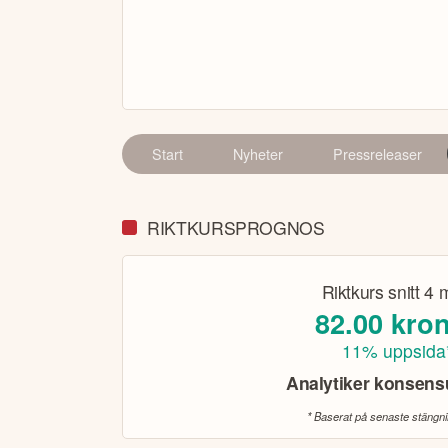
Start
Nyheter
Pressreleaser
RIKTKURSPROGNOS
Riktkurs snitt
4 
82.00
kro
11% uppsida
Analytiker konsen
* Baserat på senaste stängn