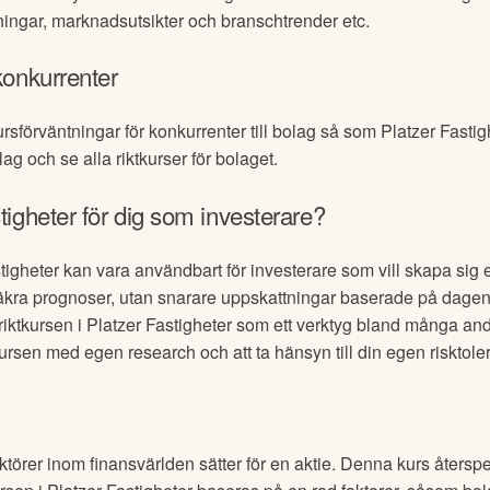
ningar, marknadsutsikter och branschtrender etc.
konkurrenter
ursförväntningar för konkurrenter till bolag så som
Platzer Fastig
lag och se alla riktkurser för bolaget.
tigheter
för dig som investerare?
tigheter
kan vara användbart för investerare som vill skapa sig e
är säkra prognoser, utan snarare uppskattningar baserade på dage
iktkursen i
Platzer Fastigheter
som ett verktyg bland många and
ktkursen med egen research och att ta hänsyn till din egen risktol
aktörer inom finansvärlden sätter för en aktie. Denna kurs återspe