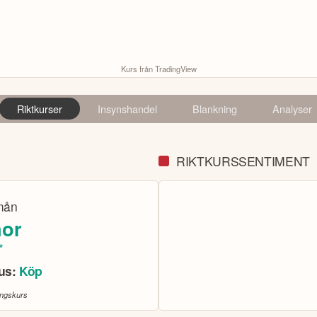
Kurs från TradingView
Riktkurser
Insynshandel
Blankning
Analyser
RIKTKURSSENTIMENT
mån
nor
*
sus:
Köp
ingskurs