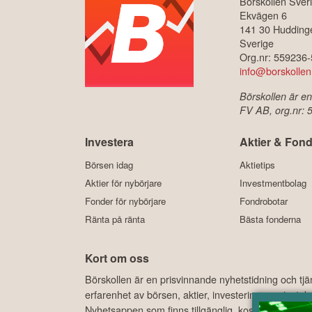
Börskollen Sver
Ekvägen 6
141 30 Hudding
Sverige
Org.nr: 559236
info@borskollen
Börskollen är en
FV AB, org.nr:
Investera
Aktier & Fond
Börsen idag
Aktietips
Aktier för nybörjare
Investmentbolag
Fonder för nybörjare
Fondrobotar
Ränta på ränta
Bästa fonderna
Kort om oss
Börskollen är en prisvinnande nyhetstidning och tj
erfarenhet av börsen, aktier, investeringar, privat
Nyhetsappen som finns tillgänglig, kostnadsfritt, 