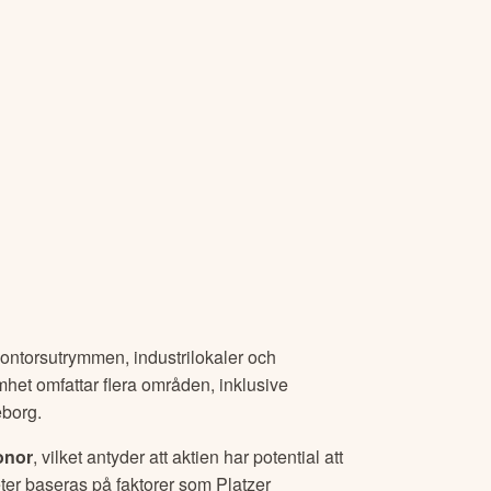
 kontorsutrymmen, industrilokaler och
amhet omfattar flera områden, inklusive
eborg.
onor
, vilket antyder att aktien har potential att
ter
baseras på faktorer som
Platzer