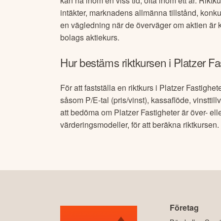
kan nå inom en viss tid, ofta inom ett år. Riktk
intäkter, marknadens allmänna tillstånd, konk
en vägledning när de överväger om aktien är kö
bolags aktiekurs.
Hur bestäms riktkursen i
Platzer Fa
För att fastställa en riktkurs i
Platzer Fastighet
såsom P/E-tal (pris/vinst), kassaflöde, vinstti
att bedöma om
Platzer Fastigheter
är över- el
värderingsmodeller, för att beräkna riktkurse
Företag