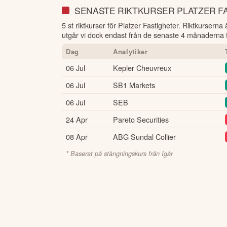
SENASTE RIKTKURSER PLATZER F
5 st riktkurser för Platzer Fastigheter
. Riktkurserna 
utgår vi dock endast från de senaste 4 månaderna fö
Dag
Analytiker
06 Jul
Kepler Cheuvreux
06 Jul
SB1 Markets
06 Jul
SEB
24 Apr
Pareto Securities
08 Apr
ABG Sundal Collier
* Baserat på stängningskurs från
Igår