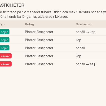
ASTIGHETER
är filtrerade på 12 månader tillbaka i tiden och max 1 riktkurs per analy
r att undvika för gamla, utdaterad riktkurser.
Typ
Bolag
Gradering
Platzer Fastigheter
behåll → köp
höjer
Platzer Fastigheter
köp
höjer
Platzer Fastigheter
behåll
höjer
Platzer Fastigheter
köp
sänker
Platzer Fastigheter
behåll → sälj
sänker