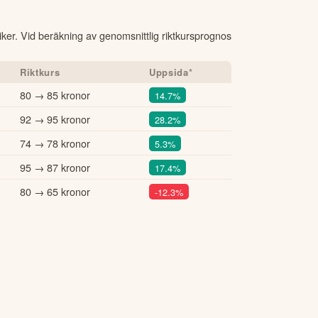
tiker. Vid beräkning av genomsnittlig riktkursprognos
Riktkurs
Uppsida*
80 → 85 kronor
14.7%
92 → 95 kronor
28.2%
74 → 78 kronor
5.3%
95 → 87 kronor
17.4%
80 → 65 kronor
-12.3%