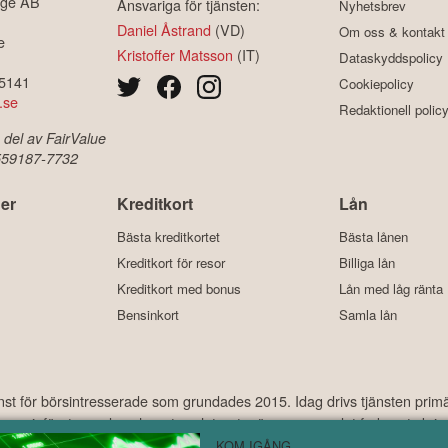
ige AB
Ansvariga för tjänsten:
Nyhetsbrev
Daniel Åstrand
(VD)
Om oss & kontakt
e
Kristoffer Matsson
(IT)
Dataskyddspolicy
-5141
Cookiepolicy
.se
Redaktionell polic
 del av FairValue
 559187-7732
er
Kreditkort
Lån
Bästa kreditkortet
Bästa lånen
Kreditkort för resor
Billiga lån
Kreditkort med bonus
Lån med låg ränta
Bensinkort
Samla lån
änst för börsintresserade som grundades 2015. Idag drivs tjänsten prim
ekonomi, företagande och motorrelaterat – ämnen som det frekvent skriv
har under åren laddats ner hundratusentals gånger och med ett använda
KOM IGÅNG