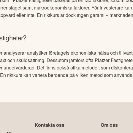
ursen i
Platzer Fastigheter
baseras på en rad faktorer, såsom bol
urrensläget samt makroekonomiska faktorer. För investerare kan 
pvärd eller inte. En riktkurs är dock ingen garanti – marknaden
stigheter
?
er
analyserar analytiker företagets ekonomiska hälsa och tillväxtpo
llväxt och skuldsättning. Dessutom jämförs ofta
Platzer Fastighete
ler undervärderad. Det finns också olika metoder, som diskonte
n. En riktkurs kan variera beroende på vilken metod som använd
Kontakta oss
Om oss