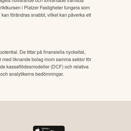
agets nuvarande och förväntade framtida
riktkursen i
Platzer Fastigheter
fungera som
 kan förändras snabbt, vilket kan påverka ett
tential. De tittar på finansiella nyckeltal,
r
med liknande bolag inom samma sektor för
rade kassaflödesmodeller (DCF) och relativa
s och analytikerns bedömningar.