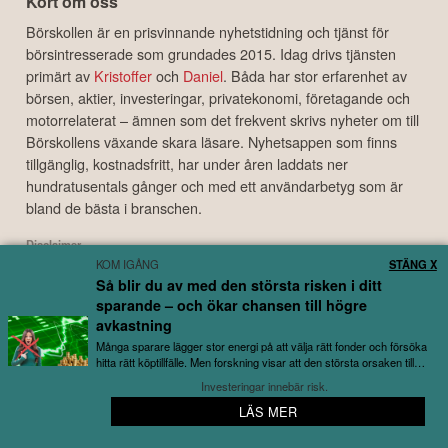
Kort om oss
Börskollen är en prisvinnande nyhetstidning och tjänst för
börsintresserade som grundades 2015. Idag drivs tjänsten
primärt av
Kristoffer
och
Daniel
. Båda har stor erfarenhet av
börsen, aktier, investeringar, privatekonomi, företagande och
motorrelaterat – ämnen som det frekvent skrivs nyheter om till
Börskollens växande skara läsare. Nyhetsappen som finns
tillgänglig, kostnadsfritt, har under åren laddats ner
hundratusentals gånger och med ett användarbetyg som är
bland de bästa i branschen.
Disclaimer
KOM IGÅNG
STÄNG X
Börskollen Sverige AB ("Börskollen") är inte finansiella rådgivare, står inte under
Så blir du av med den största risken i ditt
finansinspektionens tillsyn och ger inga råd till dig. Detta innebär att
sparande – och ökar chansen till högre
investeringsbeslut baserade på information som direkt eller indirekt härrörande
från Börskollen eller personer med koppling till Börskollen, alltid fattas
avkastning
självständigt av investeraren. Börskollen frånsäger sig allt ansvar för eventuell
Många sparare lägger stor energi på att välja rätt fonder och försöka
förlust eller skada av vad slag det må vara som grundar sig på användandet av
hitta rätt köptillfälle. Men forskning visar att den största orsaken till
utebliven avkastning...
material härrörande från tjänsten Börskollen.
Investeringar innebär risk.
LÄS MER
🔔 Bredaste bolagsbevakningen – helt gratis
Copyright ©
2026
Börskollen Sverige AB. All rights reserved.