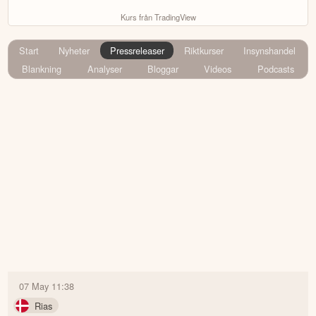
Kurs från TradingView
Start
Nyheter
Pressreleaser
Riktkurser
Insynshandel
Blankning
Analyser
Bloggar
Videos
Podcasts
07 May 11:38
Rias