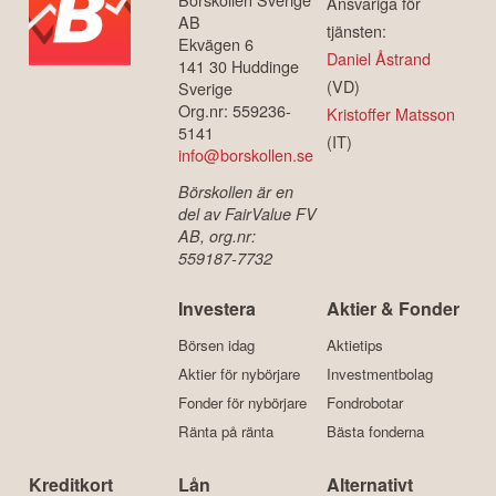
Ansvariga för
AB
tjänsten:
Ekvägen 6
Daniel Åstrand
141 30 Huddinge
(VD)
Sverige
Org.nr: 559236-
Kristoffer Matsson
5141
(IT)
info@borskollen.se
Börskollen är en
del av FairValue FV
AB, org.nr:
559187-7732
Investera
Aktier & Fonder
Börsen idag
Aktietips
Aktier för nybörjare
Investmentbolag
Fonder för nybörjare
Fondrobotar
Ränta på ränta
Bästa fonderna
Kreditkort
Lån
Alternativt