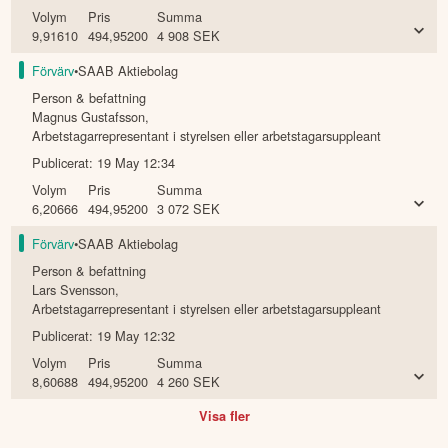
Volym
Pris
Summa
9,91610
494,95200
4 908
SEK
Förvärv
•
SAAB Aktiebolag
Person & befattning
Magnus Gustafsson
,
Arbetstagarrepresentant i styrelsen eller arbetstagarsuppleant
Publicerat:
19 May 12:34
Volym
Pris
Summa
6,20666
494,95200
3 072
SEK
Förvärv
•
SAAB Aktiebolag
Person & befattning
Lars Svensson
,
Arbetstagarrepresentant i styrelsen eller arbetstagarsuppleant
Publicerat:
19 May 12:32
Volym
Pris
Summa
8,60688
494,95200
4 260
SEK
Visa fler