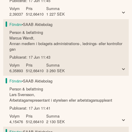
Publicerat:
17 Jun 11:45
Volym
Pris
Summa
2,39337
512,66410
1 227
SEK
Förvärv
•
SAAB Aktiebolag
Person & befattning
Marcus Wandt
,
Annan medlem i bolagets administrations-, lednings- eller kontrollor
gan
Publicerat:
17 Jun 11:43
Volym
Pris
Summa
6,35893
512,66410
3 260
SEK
Förvärv
•
SAAB Aktiebolag
Person & befattning
Lars Svensson
,
Arbetstagarrepresentant i styrelsen eller arbetstagarsuppleant
Publicerat:
17 Jun 11:41
Volym
Pris
Summa
4,15476
512,66410
2 130
SEK
Förvärv
•
SAAB Aktiebolag