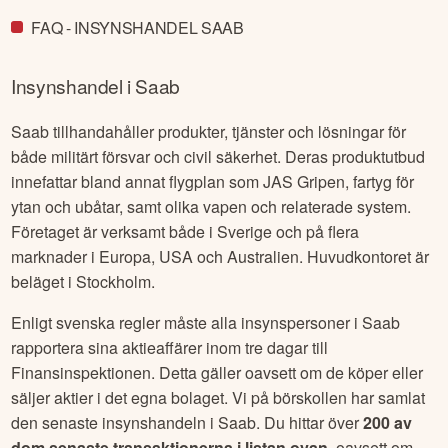
FAQ - INSYNSHANDEL SAAB
Insynshandel i
Saab
Saab tillhandahåller produkter, tjänster och lösningar för
både militärt försvar och civil säkerhet. Deras produktutbud
innefattar bland annat flygplan som JAS Gripen, fartyg för
ytan och ubåtar, samt olika vapen och relaterade system.
Företaget är verksamt både i Sverige och på flera
marknader i Europa, USA och Australien. Huvudkontoret är
beläget i Stockholm.
Enligt svenska regler måste alla insynspersoner i
Saab
rapportera sina aktieaffärer inom tre dagar till
Finansinspektionen. Detta gäller oavsett om de köper eller
säljer aktier i det egna bolaget. Vi på börskollen har samlat
den senaste insynshandeln i
Saab
. Du hittar över
200
av
dom senaste transaktionerna i listan ovan
, oavsett om