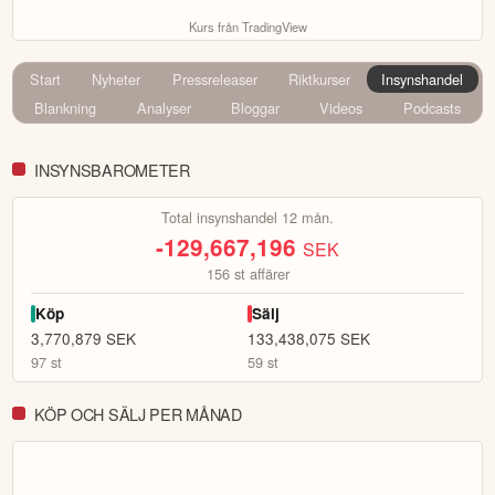
Kurs från TradingView
Start
Nyheter
Pressreleaser
Riktkurser
Insynshandel
Blankning
Analyser
Bloggar
Videos
Podcasts
INSYNSBAROMETER
Total insynshandel 12 mån.
-129,667,196
SEK
156
st affärer
Köp
Sälj
3,770,879
SEK
133,438,075
SEK
97
st
59
st
KÖP OCH SÄLJ PER MÅNAD