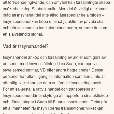
ett förtroendeingivande, och omvänt kan försäljningar skapa
osäkerhet kring
Saab
s framtid. Men det är viktigt att komma
ihåg att insynshandel inte alltid återspeglar hela bilden –
insynspersoner kan köpa eller sälja aktier av privata skäl,
och bör ses som en indikator bland andra, snarare än som
en självständig signal.
Vad är insynshandel?
Insynshandel är köp och försäljning av aktier som görs av
personer med insynsställning i t.ex
Saab
, exempelvis
styrelsemedlemmar, VD eller andra högre chefer. Dessa
personer har ofta tillgång till information som ännu inte är
offentlig, vilket kan ge dem en fördel i investeringsbeslut.
För att säkerställa rättvis handel och transparens är
insynspersoner därför skyldiga att rapportera sina aktieköp
och -försäljningar i
Saab
till Finansinspektionen. Detta gör
att allmänheten får insyn i deras transaktioner, vilket kan