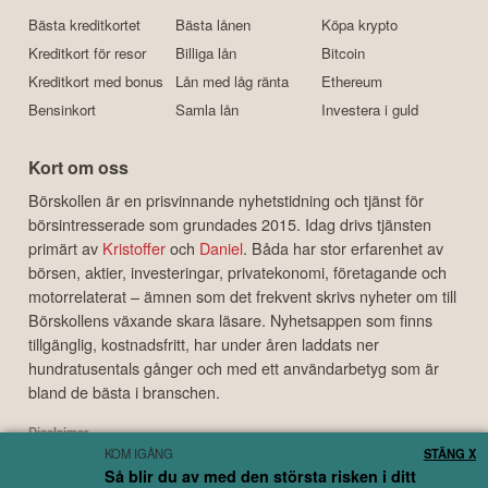
Bästa kreditkortet
Bästa lånen
Köpa krypto
Kreditkort för resor
Billiga lån
Bitcoin
Kreditkort med bonus
Lån med låg ränta
Ethereum
Bensinkort
Samla lån
Investera i guld
Kort om oss
Börskollen är en prisvinnande nyhetstidning och tjänst för
börsintresserade som grundades 2015. Idag drivs tjänsten
primärt av
Kristoffer
och
Daniel
. Båda har stor erfarenhet av
börsen, aktier, investeringar, privatekonomi, företagande och
motorrelaterat – ämnen som det frekvent skrivs nyheter om till
Börskollens växande skara läsare. Nyhetsappen som finns
tillgänglig, kostnadsfritt, har under åren laddats ner
hundratusentals gånger och med ett användarbetyg som är
bland de bästa i branschen.
Disclaimer
KOM IGÅNG
STÄNG X
Börskollen Sverige AB ("Börskollen") är inte finansiella rådgivare, står inte under
Så blir du av med den största risken i ditt
finansinspektionens tillsyn och ger inga råd till dig. Detta innebär att