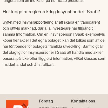
fungera som en indikator på hur
Saab
presterar.
Hur fungerar reglerna kring insynshandel i
Saab
?
Syftet med insynsrapportering är att skapa en transparent
och rättvis marknad, där alla investerare har tillgång till
samma information. Om en insynsperson i
Saab
exempelvis
köper fler aktier i det egna bolaget, kan det tolkas som att de
har förtroende för bolagets framtida utveckling. Samtidigt är
det olagligt för insynspersoner i
Saab
att handla med aktier
baserat på icke offentliggjord information, vilket klassas som
insiderhandel och är straffbart.
Företag
Kontakta oss
Börskollen Sverige