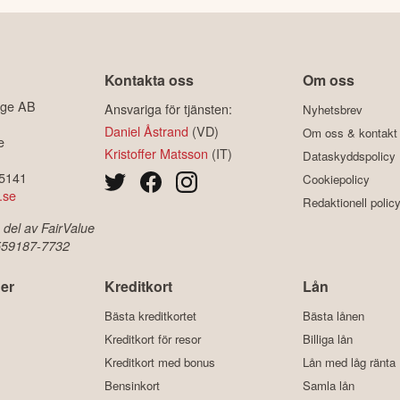
Kontakta oss
Om oss
ige AB
Ansvariga för tjänsten:
Nyhetsbrev
Daniel Åstrand
(VD)
Om oss & kontakt
e
Kristoffer Matsson
(IT)
Dataskyddspolicy
-5141
Cookiepolicy
.se
Redaktionell polic
 del av FairValue
 559187-7732
er
Kreditkort
Lån
Bästa kreditkortet
Bästa lånen
Kreditkort för resor
Billiga lån
Kreditkort med bonus
Lån med låg ränta
Bensinkort
Samla lån