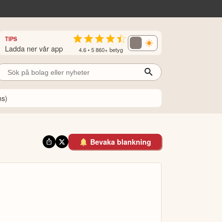
TIPS
Ladda ner vår app
4.6 • 5 860+ betyg
ns)
Bevaka blankning