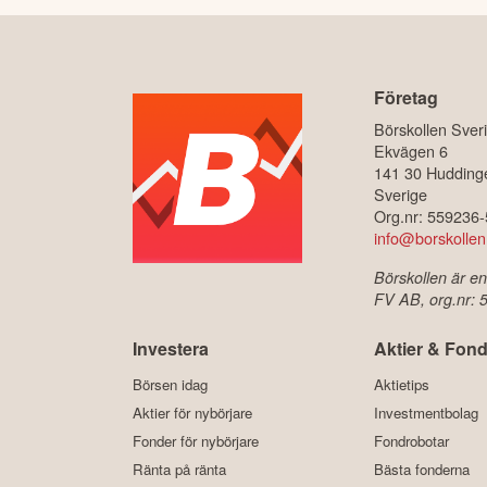
Företag
Börskollen Sver
Ekvägen 6
141 30 Hudding
Sverige
Org.nr: 559236
info@borskollen
Börskollen är en
FV AB, org.nr:
Investera
Aktier & Fond
Börsen idag
Aktietips
Aktier för nybörjare
Investmentbolag
Fonder för nybörjare
Fondrobotar
Ränta på ränta
Bästa fonderna