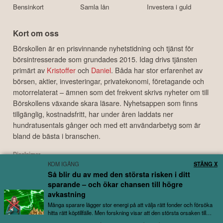
Bensinkort
Samla lån
Investera i guld
Kort om oss
Börskollen är en prisvinnande nyhetstidning och tjänst för
börsintresserade som grundades 2015. Idag drivs tjänsten
primärt av
Kristoffer
och
Daniel
. Båda har stor erfarenhet av
börsen, aktier, investeringar, privatekonomi, företagande och
motorrelaterat – ämnen som det frekvent skrivs nyheter om till
Börskollens växande skara läsare. Nyhetsappen som finns
tillgänglig, kostnadsfritt, har under åren laddats ner
hundratusentals gånger och med ett användarbetyg som är
bland de bästa i branschen.
Disclaimer
KOM IGÅNG
STÄNG X
Börskollen Sverige AB ("Börskollen") är inte finansiella rådgivare, står inte under
Så blir du av med den största risken i ditt
finansinspektionens tillsyn och ger inga råd till dig. Detta innebär att
sparande – och ökar chansen till högre
investeringsbeslut baserade på information som direkt eller indirekt härrörande
från Börskollen eller personer med koppling till Börskollen, alltid fattas
avkastning
självständigt av investeraren. Börskollen frånsäger sig allt ansvar för eventuell
Många sparare lägger stor energi på att välja rätt fonder och försöka
förlust eller skada av vad slag det må vara som grundar sig på användandet av
hitta rätt köptillfälle. Men forskning visar att den största orsaken till
utebliven avkastning...
material härrörande från tjänsten Börskollen.