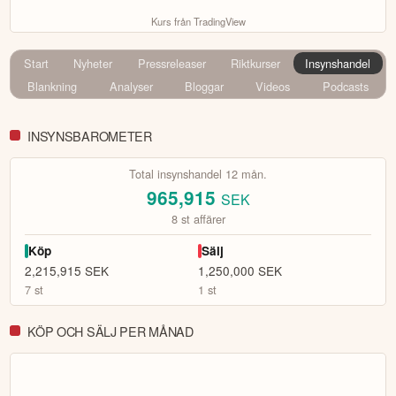
Kurs från TradingView
Start
Nyheter
Pressreleaser
Riktkurser
Insynshandel
Blankning
Analyser
Bloggar
Videos
Podcasts
INSYNSBAROMETER
Total insynshandel 12 mån.
965,915
SEK
8
st affärer
Köp
Sälj
2,215,915
SEK
1,250,000
SEK
7
st
1
st
KÖP OCH SÄLJ PER MÅNAD