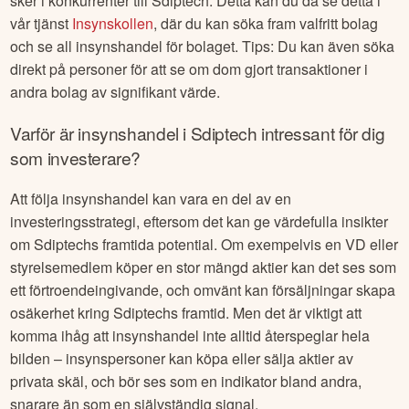
sker i konkurrenter till
Sdiptech
. Detta kan du då se detta i
vår tjänst
Insynskollen
, där du kan söka fram valfritt bolag
och se all insynshandel för bolaget. Tips: Du kan även söka
direkt på personer för att se om dom gjort transaktioner i
andra bolag av signifikant värde.
Varför är insynshandel i
Sdiptech
intressant för dig
som investerare?
Att följa insynshandel kan vara en del av en
investeringsstrategi, eftersom det kan ge värdefulla insikter
om
Sdiptech
s framtida potential. Om exempelvis en VD eller
styrelsemedlem köper en stor mängd aktier kan det ses som
ett förtroendeingivande, och omvänt kan försäljningar skapa
osäkerhet kring
Sdiptech
s framtid. Men det är viktigt att
komma ihåg att insynshandel inte alltid återspeglar hela
bilden – insynspersoner kan köpa eller sälja aktier av
privata skäl, och bör ses som en indikator bland andra,
snarare än som en självständig signal.