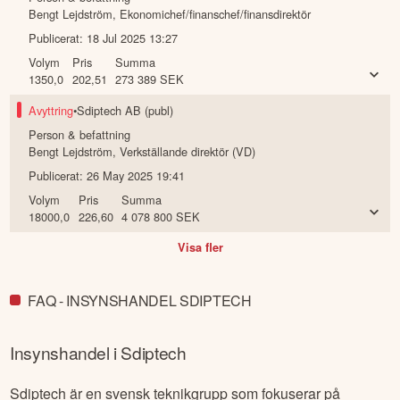
Bengt Lejdström
,
Ekonomichef/finanschef/finansdirektör
Publicerat:
18 Jul 2025 13:27
Volym
Pris
Summa
1350,0
202,51
273 389
SEK
Avyttring
•
Sdiptech AB (publ)
Person & befattning
Bengt Lejdström
,
Verkställande direktör (VD)
Publicerat:
26 May 2025 19:41
Volym
Pris
Summa
18000,0
226,60
4 078 800
SEK
Visa fler
FAQ - INSYNSHANDEL SDIPTECH
Insynshandel i
Sdiptech
Sdiptech är en svensk teknikgrupp som fokuserar på