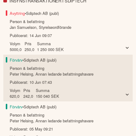
INSYNSTRANSAKTIONER I SDIPTECH
Avyttring
•
Sdiptech AB (publ)
Person & befattning
Jan Samuelson
,
Styrelseordförande
Publicerat:
14 Jun 09:07
Volym
Pris
Summa
5000,0
250,0
1 250 000
SEK
Förvärv
•
Sdiptech AB (publ)
Person & befattning
Peter Helsing
,
Annan ledande befattningshavare
Publicerat:
10 Jun 07:43
Volym
Pris
Summa
620,0
242,0
150 040
SEK
Förvärv
•
Sdiptech AB (publ)
Person & befattning
Peter Helsing
,
Annan ledande befattningshavare
Publicerat:
05 May 09:21