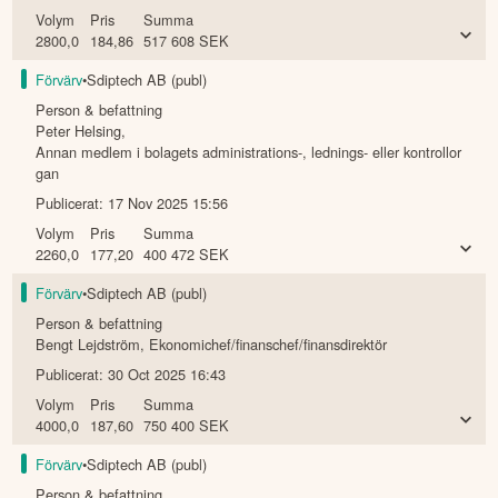
Volym
Pris
Summa
2800,0
184,86
517 608
SEK
Förvärv
•
Sdiptech AB (publ)
Person & befattning
Peter Helsing
,
Annan medlem i bolagets administrations-, lednings- eller kontrollor
gan
Publicerat:
17 Nov 2025 15:56
Volym
Pris
Summa
2260,0
177,20
400 472
SEK
Förvärv
•
Sdiptech AB (publ)
Person & befattning
Bengt Lejdström
,
Ekonomichef/finanschef/finansdirektör
Publicerat:
30 Oct 2025 16:43
Volym
Pris
Summa
4000,0
187,60
750 400
SEK
Förvärv
•
Sdiptech AB (publ)
Person & befattning