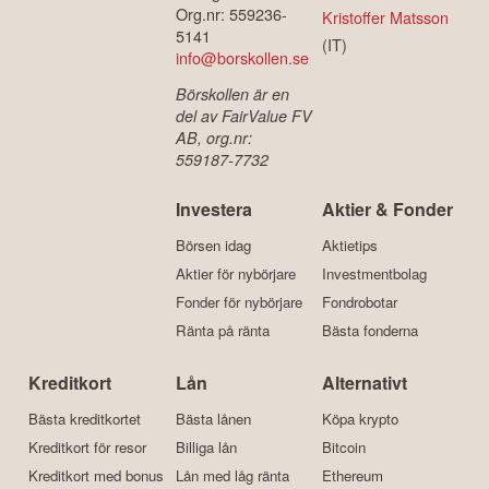
Org.nr: 559236-
Kristoffer Matsson
5141
(IT)
info@borskollen.se
Börskollen är en
del av FairValue FV
AB, org.nr:
559187-7732
Investera
Aktier & Fonder
Börsen idag
Aktietips
Aktier för nybörjare
Investmentbolag
Fonder för nybörjare
Fondrobotar
Ränta på ränta
Bästa fonderna
Kreditkort
Lån
Alternativt
Bästa kreditkortet
Bästa lånen
Köpa krypto
Kreditkort för resor
Billiga lån
Bitcoin
Kreditkort med bonus
Lån med låg ränta
Ethereum