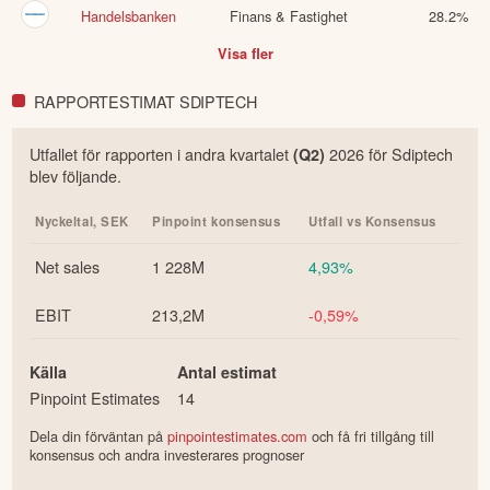
Handelsbanken
Finans & Fastighet
28.2
%
Visa fler
RAPPORTESTIMAT SDIPTECH
Utfallet för rapporten i
andra
kvartalet
2026
för
Sdiptech
(Q
2
)
blev följande.
Nyckeltal,
SEK
Pinpoint konsensus
Utfall vs Konsensus
Net sales
1 228M
4,93%
EBIT
213,2M
-0,59%
Källa
Antal estimat
Pinpoint Estimates
14
Dela din förväntan på
pinpointestimates.com
och få fri tillgång till
konsensus och andra investerares prognoser