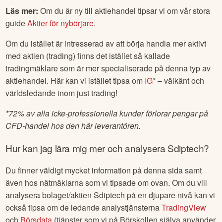
Läs mer:
Om du är ny till aktiehandel tipsar vi om vår stora
guide
Aktier för nybörjare
.
Om du istället är intresserad av att börja handla mer aktivt
med aktien (trading) finns det istället så kallade
tradingmäklare som är mer specialiserade på denna typ av
aktiehandel. Här kan vi istället tipsa om
IG
* – välkänt och
världsledande inom just trading!
*
72% av alla icke-professionella kunder förlorar pengar på
CFD-handel hos den här leverantören.
Hur kan jag lära mig mer och analysera
Sdiptech
?
Du finner väldigt mycket information på denna sida samt
även hos nätmäklarna som vi tipsade om ovan. Om du vill
analysera bolaget/aktien
Sdiptech
på en djupare nivå kan vi
också tipsa om de ledande analystjänsterna
TradingView
och
Börsdata
(tjänster som vi på Börskollen själva använder