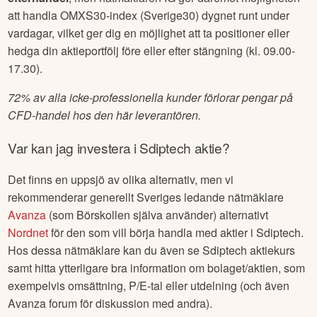
att handla OMXS30-index (Sverige30) dygnet runt under
vardagar, vilket ger dig en möjlighet att ta positioner eller
hedga din aktieportfölj före eller efter stängning (kl. 09.00-
17.30).
72% av alla icke-professionella kunder förlorar pengar på
CFD-handel hos den här leverantören.
Var kan jag investera i
Sdiptech
aktie?
Det finns en uppsjö av olika alternativ, men vi
rekommenderar generellt Sveriges ledande nätmäklare
Avanza
(som Börskollen själva använder) alternativt
Nordnet
för den som vill börja handla med aktier i
Sdiptech
.
Hos dessa nätmäklare kan du även se
Sdiptech
aktiekurs
samt hitta ytterligare bra information om bolaget/aktien, som
exempelvis omsättning, P/E-tal eller utdelning (och även
Avanza forum för diskussion med andra).