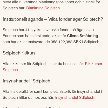
hittar alla nuvarande blankningspositioner och historik för
Sdiptech
här:
Blankning
Sdiptech
Institutionellt ägande – Vilka fonder äger
Sdiptech
?
Sdiptech
har
41
stycken svenska fonder på ägarlistan.
Fonden som har störst andel aktier är
Cliens Småbolag
som har aktier motsvarande
358,122,382
SEK i
Sdiptech
.
Sdiptech
riktkurs
Alla riktkurser för
Sdiptech
hittar du hos oss här:
Riktkurser
Sdiptech
.
Insynshandel i
Sdiptech
Alla insideraffärer samt komplett historik för insynshandel i
Sdiptech
hittar du hos oss här:
Insynshandel
Sdiptech
.