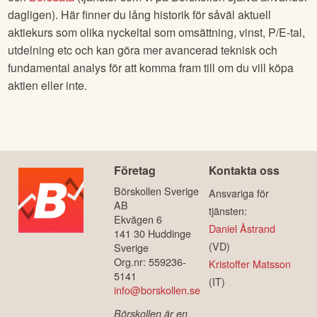
dagligen). Här finner du lång historik för såväl aktuell
aktiekurs som olika nyckeltal som omsättning, vinst, P/E-tal,
utdelning etc och kan göra mer avancerad teknisk och
fundamental analys för att komma fram till om du vill köpa
aktien eller inte.
Företag
Kontakta oss
Börskollen Sverige
Ansvariga för
AB
tjänsten:
Ekvägen 6
Daniel Åstrand
141 30 Huddinge
(VD)
Sverige
Org.nr: 559236-
Kristoffer Matsson
5141
(IT)
info@borskollen.se
Börskollen är en