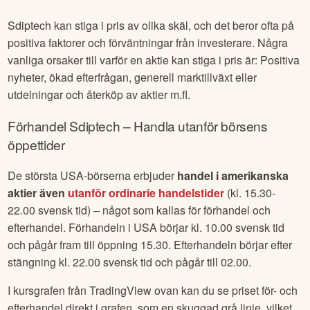
Sdiptech
kan stiga i pris av olika skäl, och det beror ofta på
positiva faktorer och förväntningar från investerare. Några
vanliga orsaker till varför en aktie kan stiga i pris är: Positiva
nyheter, ökad efterfrågan, generell marktillväxt eller
utdelningar och återköp av aktier m.fl.
Förhandel
Sdiptech
– Handla utanför börsens
öppettider
De största USA-börserna erbjuder
handel i amerikanska
aktier även
utanför ordinarie handelstider
(kl. 15.30-
22.00 svensk tid) – något som kallas för förhandel och
efterhandel. Förhandeln i USA börjar kl. 10.00 svensk tid
och pågår fram till öppning 15.30. Efterhandeln börjar efter
stängning kl. 22.00 svensk tid och pågår till 02.00.
I kursgrafen från TradingView ovan kan du se priset för- och
efterhandel direkt i grafen, som en skuggad grå linje, vilket