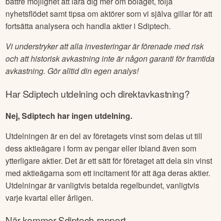
bättre möjlighet att lära dig mer om bolaget, följa
nyhetsflödet samt tipsa om aktörer som vi själva gillar för att
fortsätta analysera och handla aktier i
Sdiptech
.
Vi understryker att alla investeringar är förenade med risk
och att historisk avkastning inte är någon garanti för framtida
avkastning. Gör alltid din egen analys!
Har
Sdiptech
utdelning och direktavkastning?
Nej, Sdiptech har ingen utdelning.
Utdelningen är en del av företagets vinst som delas ut till
dess aktieägare i form av pengar eller ibland även som
ytterligare aktier. Det är ett sätt för företaget att dela sin vinst
med aktieägarna som ett incitament för att äga deras aktier.
Utdelningar är vanligtvis betalda regelbundet, vanligtvis
varje kvartal eller årligen.
När kommer
Sdiptech
rapport