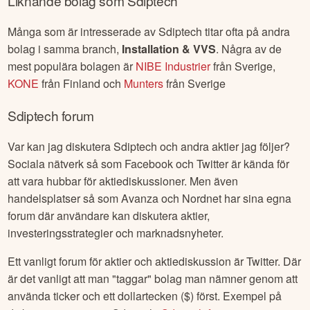
Liknande bolag som
Sdiptech
Många som är intresserade av
Sdiptech
titar ofta på andra
bolag i samma branch,
Installation & VVS
. Några av de
mest populära bolagen är
NIBE Industrier
från
Sverige
,
KONE
från
Finland
och
Munters
från
Sverige
Sdiptech
forum
Var kan jag diskutera
Sdiptech
och andra aktier jag följer?
Sociala nätverk så som Facebook och Twitter är kända för
att vara hubbar för aktiediskussioner. Men även
handelsplatser så som Avanza och Nordnet har sina egna
forum där användare kan diskutera aktier,
investeringsstrategier och marknadsnyheter.
Ett vanligt forum för aktier och aktiediskussion är Twitter. Där
är det vanligt att man "taggar" bolag man nämner genom att
använda ticker och ett dollartecken ($) först. Exempel på