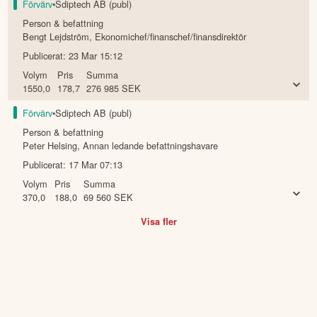
Förvärv
•
Sdiptech AB (publ)
Person & befattning
Bengt Lejdström
,
Ekonomichef/finanschef/finansdirektör
Publicerat:
23 Mar 15:12
Volym
Pris
Summa
1550,0
178,7
276 985
SEK
Förvärv
•
Sdiptech AB (publ)
Person & befattning
Peter Helsing
,
Annan ledande befattningshavare
Publicerat:
17 Mar 07:13
Volym
Pris
Summa
370,0
188,0
69 560
SEK
Visa fler