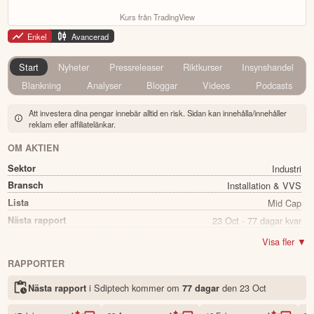
Kurs från TradingView
Enkel
Avancerad
Start
Nyheter
Pressreleaser
Riktkurser
Insynshandel
Blankning
Analyser
Bloggar
Videos
Podcasts
Att investera dina pengar innebär alltid en risk. Sidan kan innehålla/innehåller
reklam eller affiliatelänkar.
OM AKTIEN
Sektor
Industri
Bransch
Installation & VVS
Lista
Mid Cap
Nästa rapport
23 Oct - 77 dagar kvar
Utdelning
Nej
Visa fler ▼
Namn
Sdiptech
RAPPORTER
Ticker
SDIP B
i Sdiptech kommer
om
den
23 Oct
Nästa rapport
77 dagar
Status
Noterad
Land
Sverige