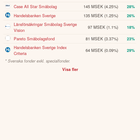
Case All Star Småbolag
145 MSEK
(4.25%)
28%
Handelsbanken Sverige
135 MSEK
(1.25%)
26%
Länsförsäkringar Småbolag Sverige
97 MSEK
(1.1%)
18%
Vision
Pareto Småbolagsfond
81 MSEK
(3.37%)
23%
Handelsbanken Sverige Index
64 MSEK
(0.09%)
29%
Criteria
* Svenska fonder exkl. specialfonder.
Visa fler