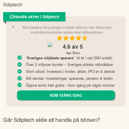
Sdiptech
!
Handla aktier i Sdiptech
Att investera dina pengar innebär alltid en risk. Sidan kan
innehålla/innehåller reklam eller affiliatelänkar.
4.6
av 5
App Store
“
” 16 år i rad (SKI-enkät)
Sveriges nöjdaste sparare
Över 2 miljoner kunder – Sveriges största nätmäklare
Stort utbud: Investera i fonder, aktier, IPO:er & derivat
Allt samlat: Investeringar, sparande, pension & bolån
Öppna konto helt gratis – kom igång på några minuter
KOM IGÅNG IDAG
Går
Sdiptech
aktie att handla på börsen?