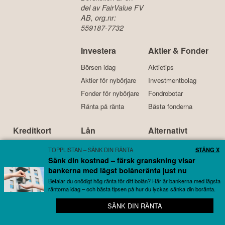
del av FairValue FV
AB, org.nr:
559187-7732
Investera
Aktier & Fonder
Börsen idag
Aktietips
Aktier för nybörjare
Investmentbolag
Fonder för nybörjare
Fondrobotar
Ränta på ränta
Bästa fonderna
Kreditkort
Lån
Alternativt
Bästa kreditkortet
Bästa lånen
Köpa krypto
TOPPLISTAN – SÄNK DIN RÄNTA
STÄNG X
Kreditkort för resor
Billiga lån
Bitcoin
Sänk din kostnad – färsk granskning visar
bankerna med lägst bolåneränta just nu
Kreditkort med bonus
Lån med låg ränta
Ethereum
Betalar du onödigt hög ränta för ditt bolån? Här är bankerna med lägsta
Bensinkort
Samla lån
Investera i guld
räntorna idag – och bästa tipsen på hur du lyckas sänka din boränta.
SÄNK DIN RÄNTA
📈 Stenkoll på allt som rör börsen – helt gratis
Kort om oss