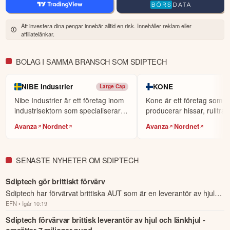
portfölj av starka affärsenheter som uppvisar tillväxt, en växande 
förvärvspipeline och en tydlig affärsstrategi står vi väl rustade. Vår 
Att investera dina pengar innebär alltid en risk. Innehåller reklam eller
ambition framåt är att skapa långsiktigt värde för kunder, medarbetare 
affiliatelänkar.
och aktieägare – och samtidigt ta ytterligare steg mot våra finansiella 
mål.

BOLAG I SAMMA BRANSCH SOM SDIPTECH
Trevlig sommar,

NIBE Industrier
KONE
Large Cap
Anders Mattson,

Nibe Industrier är ett företag inom
Kone är ett företag som
VD och koncernchef
industrisektorn som specialiserar
producerar hissar, rulltra
sig på vär...
automatiska dörrar.
Denna summering har tagits fram med hjälp av AI och kan
Avanza
Nordnet
Avanza
Nordnet
därför innehålla förenklingar eller sakna viss information.
Innehållet ska inte ses som investeringsråd eller personlig
rådgivning. Ta alltid del av bolagets fullständiga kvartalsrapport
SENASTE NYHETER OM SDIPTECH
innan du fattar investeringsbeslut. Historisk avkastning är ingen
garanti för framtida avkastning.
Skulle du upptäcka fel eller
Sdiptech gör brittiskt förvärv
andra förbättringsförslag i materialet är du välkommen att
Sdiptech har förvärvat brittiska AUT som är en leverantör av hjul
kontakta oss
.
EFN
• Igår 10:19
och länkhjul.
Sdiptech förvärvar brittisk leverantör av hjul och länkhjul -
Öppna rapport (PDF)
omsätter 7 miljoner pund