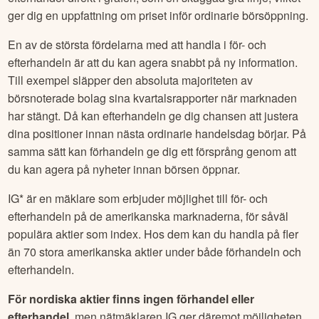
ger dig en uppfattning om priset inför ordinarie börsöppning.
En av de största fördelarna med att handla i för- och
efterhandeln är att du kan agera snabbt på ny information.
Till exempel släpper den absoluta majoriteten av
börsnoterade bolag sina kvartalsrapporter när marknaden
har stängt. Då kan efterhandeln ge dig chansen att justera
dina positioner innan nästa ordinarie handelsdag börjar. På
samma sätt kan förhandeln ge dig ett försprång genom att
du kan agera på nyheter innan börsen öppnar.
IG* är en mäklare som erbjuder möjlighet till för- och
efterhandeln på de amerikanska marknaderna, för såväl
populära aktier som index. Hos dem kan du handla på fler
än 70 stora amerikanska aktier under både förhandeln och
efterhandeln.
För nordiska aktier finns ingen förhandel eller
efterhandel
, men nätmäklaren IG ger däremot möjligheten