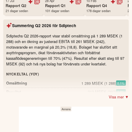
17 Jul
28 Apr
10 Feb
24
Första handelsdag
11 May 2017
Rapport
Q2
Rapport
Q1
Rapport
Q4
R
21 dagar sedan
101 dagar sedan
178 dagar sedan
28
Antal ägare Avanza
4,223 st
Antal ägare Nordnet
1,193 st
Summering
Q2 2026
för
Sdiptech
Källa:
Börsdata
Sdiptechs Q2 2026-rapport visar stabil omsättning på 1 289 MSEK (1
288) och en ökning av justerad EBITA till 261 MSEK (242),
motsvarande en marginal på 20,3% (18,8). Bolaget har slutfört sitt
avyttringsprogram, ökat förvärvsaktiviteten och förbättrat
kassaflödesgenereringen till 70% (47%). Resultat efter skatt steg till 97
MSEK (92) och två nya bolag har förvärvats under kvartalet.
NYCKELTAL (YOY)
1 289 MSEK
(1 288)
Omsättning
0.1
%
213 MSEK
(207)
Resultat
2.9
%
Visa mer ▼
261 MSEK
(242)
Justerad EBITA
7.9
%
20,3 %
(18,8)
Justerad EBITA-marginal
1.5
186 MSEK
(132)
Kassaflöde från den löpande verksamheten
40.9
%
13,2 %
(11,9)
ROCE (Avkastning sysselsatt kapital)
1.3