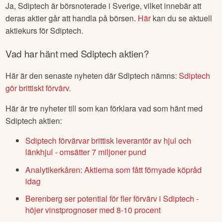
Ja,
Sdiptech
är börsnoterade
i Sverige
, vilket innebär att
deras aktier går att handla på börsen.
Här
kan du se aktuell
aktiekurs för
Sdiptech
.
Vad har hänt med
Sdiptech
aktien?
Här är den senaste nyheten där
Sdiptech
nämns:
Sdiptech
gör brittiskt förvärv
.
Här är tre nyheter till som kan förklara vad som hänt med
Sdiptech
aktien:
Sdiptech förvärvar brittisk leverantör av hjul och
länkhjul - omsätter 7 miljoner pund
Analytikerkåren: Aktierna som fått förnyade köpråd
idag
Berenberg ser potential för fler förvärv i Sdiptech -
höjer vinstprognoser med 8-10 procent