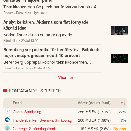
Teknikkoncernen Sdiptech har förvärvat brittiska A.
Finwire / Börskollen
• Igår 10:06
Analytikerkåren: Aktierna som fått förnyade
köpråd idag
Nedan finner du en summering av de
Börskollen
• 29 Jul 13:00
analysrekommendationer och riktkursförändringar
som har rapporterats om idag den 29 juli.
Berenberg ser potential för fler förvärv i Sdiptech -
höjer vinstprognoser med 8-10 procent
Berenberg upprepar köp för teknikkoncernen
Finwire / Börskollen
• 29 Jul 07:10
Sdiptech och höjer riktkursen till 290 kronor från 270
kronor.
Visa fler
FONDÄGANDE I SDIPTECH
Fond
Värde (del av fond)
↑↓
Cliens Småbolag
358 MSEK
(1.91%)
27%
Handelsbanken Svenska Småbolag
266 MSEK
(1.98%)
7%
Carnegie Småbolagsfond
182 MSEK
(2.6%)
Ny pos