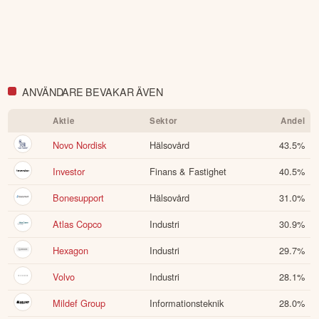
ANVÄNDARE BEVAKAR ÄVEN
Aktie
Sektor
Andel
Novo Nordisk
Hälsovård
43.5
%
Investor
Finans & Fastighet
40.5
%
Bonesupport
Hälsovård
31.0
%
Atlas Copco
Industri
30.9
%
Hexagon
Industri
29.7
%
Volvo
Industri
28.1
%
Mildef Group
Informationsteknik
28.0
%