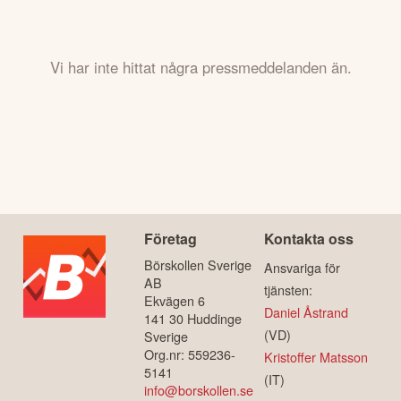
Vi har inte hittat några pressmeddelanden än.
Företag
Kontakta oss
Börskollen Sverige
Ansvariga för
AB
tjänsten:
Ekvägen 6
Daniel Åstrand
141 30 Huddinge
(VD)
Sverige
Org.nr: 559236-
Kristoffer Matsson
5141
(IT)
info@borskollen.se