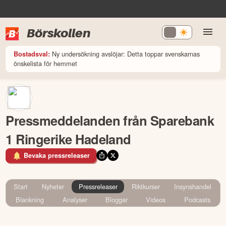
Börskollen
Ny undersökning avslöjar: Detta toppar svenskarnas
Bostadsval:
önskelista för hemmet
Pressmeddelanden från Sparebank
1 Ringerike Hadeland
Bevaka pressreleaser
Start
Nyheter
Pressreleaser
Riktkurser
Insynshandel
Blankning
Analyser
Bloggar
Videos
Podcasts