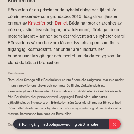
Kort om oss
Börskollen är en prisvinnande nyhetstidning och tjänst för
börsintresserade som grundades 2015. Idag drivs tjänsten
primärt av
Kristoffer
och
Daniel
. Båda har stor erfarenhet av
börsen, aktier, investeringar, privatekonomi, företagande och
motorrelaterat – ämnen som det frekvent skrivs nyheter om till
Börskollens växande skara läsare. Nyhetsappen som finns
tillgänglig, kostnadsfritt, har under åren laddats ner
hundratusentals gånger och med ett användarbetyg som är
bland de bästa i branschen.
Disclaimer
Börskollen Sverige AB ("Börskollen") är inte finansiella rådgivare, står inte under
finansinspektionens tillsyn och ger inga råd till dig. Detta innebär att
investeringsbeslut baserade på information som direkt eller indirekt härrörande
från Börskollen eller personer med koppling till Börskollen, alltid fattas
självständigt av investeraren. Börskollen frånsäger sig allt ansvar för eventuell
förlust eller skada av vad slag det må vara som grundar sig på användandet av
material härrörande från tjänsten Börskollen.
📱 Kom igång med bolagsbevakning på 3 minuter
Copyright ©
2026
Börskollen Sverige AB. All rights reserved.