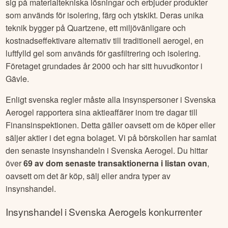
sig på materialtekniska lösningar och erbjuder produkter
som används för isolering, färg och ytskikt. Deras unika
teknik bygger på Quartzene, ett miljövänligare och
kostnadseffektivare alternativ till traditionell aerogel, en
luftfylld gel som används för gasfiltrering och isolering.
Företaget grundades år 2000 och har sitt huvudkontor i
Gävle.
Enligt svenska regler måste alla insynspersoner i
Svenska
Aerogel
rapportera sina aktieaffärer inom tre dagar till
Finansinspektionen. Detta gäller oavsett om de köper eller
säljer aktier i det egna bolaget. Vi på börskollen har samlat
den senaste insynshandeln i
Svenska Aerogel
. Du hittar
över
69
av dom senaste transaktionerna i listan ovan
,
oavsett om det är köp, sälj eller andra typer av
insynshandel.
Insynshandel i
Svenska Aerogel
s konkurrenter