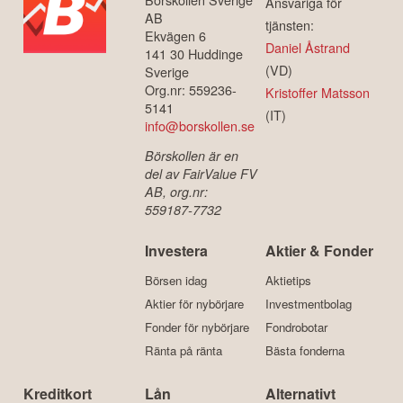
Ansvariga för
AB
tjänsten:
Ekvägen 6
Daniel Åstrand
141 30 Huddinge
(VD)
Sverige
Org.nr: 559236-
Kristoffer Matsson
5141
(IT)
info@borskollen.se
Börskollen är en
del av FairValue FV
AB, org.nr:
559187-7732
Investera
Aktier & Fonder
Börsen idag
Aktietips
Aktier för nybörjare
Investmentbolag
Fonder för nybörjare
Fondrobotar
Ränta på ränta
Bästa fonderna
Kreditkort
Lån
Alternativt