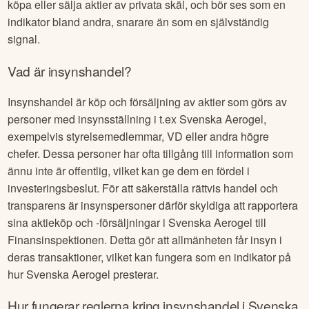
köpa eller sälja aktier av privata skäl, och bör ses som en
indikator bland andra, snarare än som en självständig
signal.
Vad är insynshandel?
Insynshandel är köp och försäljning av aktier som görs av
personer med insynsställning i t.ex
Svenska Aerogel
,
exempelvis styrelsemedlemmar, VD eller andra högre
chefer. Dessa personer har ofta tillgång till information som
ännu inte är offentlig, vilket kan ge dem en fördel i
investeringsbeslut. För att säkerställa rättvis handel och
transparens är insynspersoner därför skyldiga att rapportera
sina aktieköp och -försäljningar i
Svenska Aerogel
till
Finansinspektionen. Detta gör att allmänheten får insyn i
deras transaktioner, vilket kan fungera som en indikator på
hur
Svenska Aerogel
presterar.
Hur fungerar reglerna kring insynshandel i
Svenska