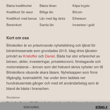
Bästa kreditkortet
Bästa lånen
Köpa krypto
Kreditkort för resor
Billiga lån
Bitcoin
Kreditkort med bonus
Lån med låg ränta
Ethereum
Bensinkort
Samla lån
Investera i guld
Kort om oss
Börskollen är en prisvinnande nyhetstidning och tjänst för
börsintresserade som grundades 2015. Idag drivs tjänsten
primärt av
Kristoffer
och
Daniel
. Båda har stor erfarenhet av
börsen, aktier, investeringar, privatekonomi, företagande och
motorrelaterat – ämnen som det frekvent skrivs nyheter om till
Börskollens växande skara läsare. Nyhetsappen som finns
tillgänglig, kostnadsfritt, har under åren laddats ner
hundratusentals gånger och med ett användarbetyg som är
bland de bästa i branschen.
Disclaimer
Börskollen Sverige AB ("Börskollen") är inte finansiella rådgivare, står inte under
KOM IGÅNG
STÄNG X
finansinspektionens tillsyn och ger inga råd till dig. Detta innebär att