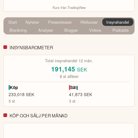
Kurs från TradingView
Start
Nyheter
Pressreleaser
Riktkurser
Insynshandel
Blankning
Analyser
Bloggar
Videos
Podcasts
INSYNSBAROMETER
Total insynshandel 12 mån.
191,145
SEK
8
st affärer
Köp
Sälj
233,018
SEK
41,873
SEK
5
st
3
st
KÖP OCH SÄLJ PER MÅNAD