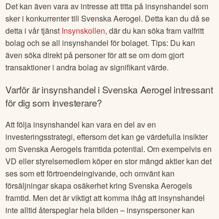
Det kan även vara av intresse att titta på insynshandel som
sker i konkurrenter till
Svenska Aerogel
. Detta kan du då se
detta i vår tjänst
Insynskollen
, där du kan söka fram valfritt
bolag och se all insynshandel för bolaget. Tips: Du kan
även söka direkt på personer för att se om dom gjort
transaktioner i andra bolag av signifikant värde.
Varför är insynshandel i
Svenska Aerogel
intressant
för dig som investerare?
Att följa insynshandel kan vara en del av en
investeringsstrategi, eftersom det kan ge värdefulla insikter
om
Svenska Aerogel
s framtida potential. Om exempelvis en
VD eller styrelsemedlem köper en stor mängd aktier kan det
ses som ett förtroendeingivande, och omvänt kan
försäljningar skapa osäkerhet kring
Svenska Aerogel
s
framtid. Men det är viktigt att komma ihåg att insynshandel
inte alltid återspeglar hela bilden – insynspersoner kan