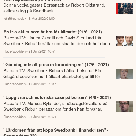
Denna vecka gästas Börssnack av Robert Oldstrand,
aktiestrateg på Swedbank.
IG Börssnack
• 18 Mar 2022 04:00
En trio aktier som är bra för klimatet (21/6 - 2021)
Placera-TV: Linnea Zanetti och David Stenlund från
Swedbank Robur berättar om sina fonder och hur duon
hittar bra klimataktier.
Placerapodden
• 21 Jun 2021 10:51
"Går idag inte att prisa in förändringen" (17/6 - 2021)
Placera-TV: Swedbank Roburs hållbarhetschef Pia
Gisgård beskriver hur hållbarhetsarbetet går till för
fonderna.
Placerapodden
• 17 Jun 2021 09:37
"Uppgivna och euforiska case på börsen" (4/6 - 2021)
Placera-TV: Marcus Rylander, småbolagsförvaltare på
Swedbank Robur, berättar om fonden han förvaltar,
beskriver sin investeringsprocess och ...
Placerapodden
• 04 Jun 2021 10:54
"Lärdomen från att köpa Swedbank i finanskrisen" -
Sparpodden 339