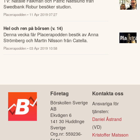
TV: Natalie Falkman och Patric Naeslund från
Swedbank Robur besöker studion.
Placerapodden
• 11 Apr 2019 07:27
Hel och ren på börsen (v. 14)
Denna vecka får Placerapodden besök av Anna
Strömberg och Martin Nilsson från Catella.
Placerapodden
• 03 Apr 2019 10:58
Företag
Kontakta oss
Börskollen Sverige
Ansvariga för
AB
tjänsten:
Ekvägen 6
Daniel Åstrand
141 30 Huddinge
(VD)
Sverige
Org.nr: 559236-
Kristoffer Matsson
5141