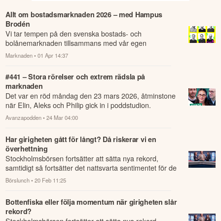
Allt om bostadsmarknaden 2026 – med Hampus
Brodén
Vi tar tempen på den svenska bostads- och
bolånemarknaden tillsammans med vår egen
poddkompis Hampus Brodén, medgrundare och vd för
Marknaden
• 01 Apr 14:37
Stabelo.
#441 – Stora rörelser och extrem rädsla på
marknaden
Det var en röd måndag den 23 mars 2026, åtminstone
när Elin, Aleks och Philip gick in i poddstudion.
Avanzapodden
• 24 Mar 04:00
Har girigheten gått för långt? Då riskerar vi en
överhettning
Stockholmsbörsen fortsätter att sätta nya rekord,
samtidigt så fortsätter det nattsvarta sentimentet för de
mindre bolagen.
Börslunch
• 20 Feb 11:25
Bottenfiska eller följa momentum när girigheten slår
rekord?
Stockholmsbörsen fortsätter att sätta nya rekord,