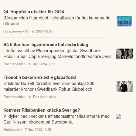
24. Hoppfulla utsikter för 2024
Börspanelen tittar djupt i kristallkulan för det kommande
börsåret.
Börspanelen
• 03 Feb 2024 05:00
Så hittar han lågvärderade halvledarbolag
I detta avsnitt av Placerapodden gästar Swedbank
Robur Small Cap Emerging Markets fondförvaltare Jens
Barnevik Karl Lans och Ellinor Beckett...
Placerapodden
• 15 Jan 2024 08:51
Filosofin bakom en aktiv globalfond
Kristofer Barrett förvaltar över sammanlagt 200
miljarder kronor i Swedbank Robur Global och
Swedbank Robur Technology.
Placerapodden
• 12 Dec 2023 15:54
Kommer Riksbanken knäcka Sverige?
Vi dyker ned i veckans inflationssiffror tillsammans med
Carl Nilsson, ekonom på Swedbank.
Marknaden
• 17 Nov 2023 12:25