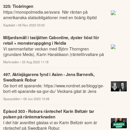
325: Tioåringen
https://monopolmedia.se/svara När räntan på
amerikanska statsobligationer med en tioårig löptid
nådde fem procent gick amerikanska ekonomip...
Kapitalet
• 06 Nov 2023 03:00
Miljardsmäll i taxijätten Cabonline, dyster höst för
retail + monsteruppgång i Nvidia
Vi sammanfattar veckan med Björn Thorngren
(grundare Meds), Karin Haraldsson (ränteförvaltare på
Lannebo fonder) och Kristofer Barrett, akti...
Marknaden
• 25 Aug 2023 11:18
497. Aktiejägarens fynd i Asien - Jens Barnevik,
Swedbank Robur
Ge bort ett sparande: https://www.nordnet.se/blogg/ge-
bort-ett-sparande-sa-gor-du/ Veckans gäst är Jens
Barnevik från Swedbank Robur och det...
Sparpodden
• 08 Jun 2023 10:08
Episod 303 - Roburs räntechef Karin Beltzér tar
pulsen på räntemarknaden
I det här avsnittet gästas vi av Karin Beltzér som är
räntechef på Swedbank Robur.