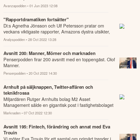
Avanzapodden
• 01 Jun 2023 12:08
"Rapportdramatiken fortsätter"
Di:s Agnetha Jönsson och Ulf Petersson pratar om
veckans viktigaste rapporter, Amazons dystra utsikter,
centralbankernas räntehöjningar och ...
Analyspodden
• 28 Oct 2022 13:28
Avsnitt 200: Manner, Mörner och marknaden
Penserpodden firar 200 avsnitt med en toppengäst. Olof
Manner.
Penserpodden
• 20 Oct 2022 14:30
Arnhult på säljknappen, Twitter-affären och
teknikfrossa
Miljardären Rutger Arnhults bolag M2 Asset
Management sålde en gigantisk post i fastighetsbolaget
Castellum igår.
Marknaden
• 07 Oct 2022 12:30
Avsnitt 195: Fintech, förändring och annat med Eva
Trouin
Vi möter Eva Trouin för ett samtal om primärt trender i