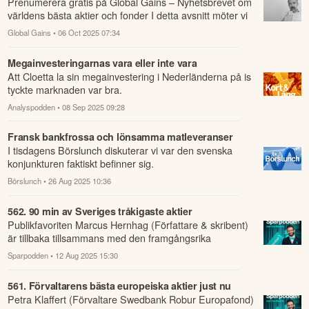
⁠⁠⁠⁠⁠⁠⁠⁠⁠⁠Prenumerera gratis på Global Gains – Nyhetsbrevet om
världens bästa aktier och fonder⁠⁠⁠ I detta avsnitt möter vi
Jens Barnevik, f...
Global Gains
• 06 Oct 2025 07:34
Megainvesteringarnas vara eller inte vara
Att Cloetta la sin megainvestering i Nederländerna på is
tyckte marknaden var bra.
Analyspodden
• 08 Sep 2025 09:28
Fransk bankfrossa och lönsamma matleveranser
I tisdagens Börslunch diskuterar vi var den svenska
konjunkturen faktiskt befinner sig.
Börslunch
• 26 Aug 2025 10:36
562. 90 min av Sveriges tråkigaste aktier
Publikfavoriten Marcus Hernhag (Författare & skribent)
är tillbaka tillsammans med den framgångsrika
förvaltaren Tommi Saukkoriipi (SEB Sver...
Sparpodden
• 12 Aug 2025 15:30
561. Förvaltarens bästa europeiska aktier just nu
Petra Klaffert (Förvaltare Swedbank Robur Europafond)