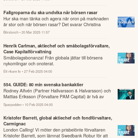
Fallgroparna du ska undvika när börsen rasar
Hur ska man tänka och agera när oron på marknaden
är stor och när börsen rasar? Det svarar Christina
Sahlberg, sparekonom på Compricer, och ...
Börslunch
• 20 Mar 2025 11:57
Henrik Carlman, aktiechef och småbolagsförvaltare,
Case Kapitalförvaltning
Småbolagsbonanza! Från globala jättar till börsens
nykomlingar och onoterat.
Ett rikare liv
• 27 Feb 2025 04:00
554. GUIDE: 80 min svenska bankaktier
Rodney Alfvén (Partner Hallvarsson & Halvarsson) och
Mattias Eriksson (Förvaltare PAM Capital) är två av
Sveriges absolut bästa experter på ...
Sparpodden
• 10 Feb 2025 04:00
Kristofer Barrett, global aktiechef och fondförvaltare,
Carmignac
London Calling! Vi möter den prisbelönte förvaltaren
Kristofer Barrett, som lämnat Swedbank Robur för att