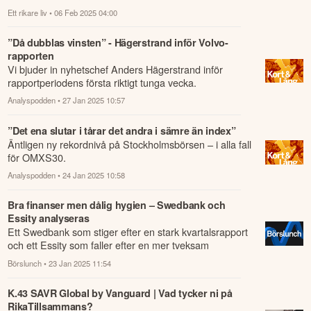
styra en global- och teknikfond ho...
Ett rikare liv
• 06 Feb 2025 04:00
”Då dubblas vinsten” - Hägerstrand inför Volvo-
rapporten
Vi bjuder in nyhetschef Anders Hägerstrand inför
rapportperiodens första riktigt tunga vecka.
Analyspodden
• 27 Jan 2025 10:57
”Det ena slutar i tårar det andra i sämre än index”
Äntligen ny rekordnivå på Stockholmsbörsen – i alla fall
för OMXS30.
Analyspodden
• 24 Jan 2025 10:58
Bra finanser men dålig hygien – Swedbank och
Essity analyseras
Ett Swedbank som stiger efter en stark kvartalsrapport
och ett Essity som faller efter en mer tveksam
kvartalsrapport och där dessutom vd:n ...
Börslunch
• 23 Jan 2025 11:54
K.43 SAVR Global by Vanguard | Vad tycker ni på
RikaTillsammans?