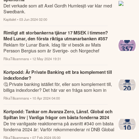
Det verkade som att Axel Gordh Humlesjö var klar med
Swedbank.
Kapitalet
• 03 Jun 2024 02:00
Rimligt att storbankerna tjänar 17 MSEK i timmen?
Med Lunar, den första riktiga utmanarbanken #357
Reklam för Lunar Bank. Idag får vi besök av Mats
Persson Bergius som är Sverige- och Norgechef
på Lunar, som är den första riktiga utmanaren...
RikaTillsammans
• 12 May 2024 19:31
Kortpodd: Är Private Banking ett bra komplement till
indexfonder?
🤔 Private banking istället för, eller som komplement till,
billiga indexfonder? Det här var en fråga som kom in
från er i communityn och mi...
RikaTillsammans
• 10 Apr 2024 04:00
Kortpodd: Tankar om Avanza Zero, Länsf. Global och
Spiltan Inv | Vanliga frågor om bästa fonderna 2024
De tre vanligaste reaktionerna på avsnitt #340 om bästa
fonderna 2024 är: Varför rekommenderar ni DNB Global
istället för Länsförsäkringar g...
RikaTillsammans
• 07 Feb 2024 05:00