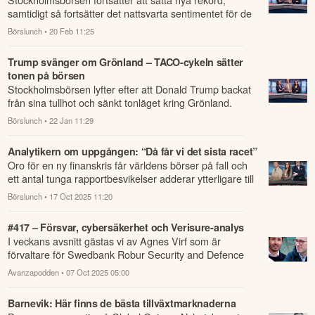
samtidigt så fortsätter det nattsvarta sentimentet för de
mindre bolagen.
Börslunch
• 20 Feb 11:25
Trump svänger om Grönland – TACO-cykeln sätter
tonen på börsen
Stockholmsbörsen lyfter efter att Donald Trump backat
från sina tullhot och sänkt tonläget kring Grönland.
Börslunch
• 22 Jan 11:29
Analytikern om uppgången: “Då får vi det sista racet”
Oro för en ny finanskris får världens börser på fall och
ett antal tunga rapportbesvikelser adderar ytterligare till
nedgången på börsen ida...
Börslunch
• 17 Oct 2025 11:20
#417 – Försvar, cybersäkerhet och Verisure-analys
I veckans avsnitt gästas vi av Agnes Virf som är
förvaltare för Swedbank Robur Security and Defence
som berättar varför försvar, cybersäkerh...
Avanzapodden
• 07 Oct 2025 05:00
Barnevik: Här finns de bästa tillväxtmarknaderna