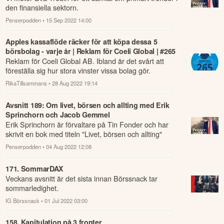
den finansiella sektorn.
Penserpodden
• 15 Sep 2022 14:00
Apples kassaflöde räcker för att köpa dessa 5
börsbolag - varje år | Reklam för Coeli Global | #265
Reklam för Coeli Global AB. Ibland är det svårt att
föreställa sig hur stora vinster vissa bolag gör.
RikaTillsammans
• 28 Aug 2022 19:14
Avsnitt 189: Om livet, börsen och allting med Erik
Sprinchorn och Jacob Gemmel
Erik Sprinchorn är förvaltare på Tin Fonder och har
skrivit en bok med titeln "Livet, börsen och allting"
tillsammans med Cristofer Andersso...
Penserpodden
• 04 Aug 2022 12:08
171. SommarDAX
Veckans avsnitt är det sista innan Börssnack tar
sommarledighet.
IG Börssnack
• 01 Jul 2022 03:00
158. Kapitulation på 3 fronter