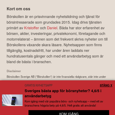
Kort om oss
Börskollen är en prisvinnande nyhetstidning och tjänst för
börsintresserade som grundades 2015. Idag drivs tjänsten
primärt av
Kristoffer
och
Daniel
. Båda har stor erfarenhet av
börsen, aktier, investeringar, privatekonomi, företagande och
motorrelaterat – ämnen som det frekvent skrivs nyheter om till
Börskollens växande skara läsare. Nyhetsappen som finns
tillgänglig, kostnadsfritt, har under åren laddats ner
hundratusentals gånger och med ett användarbetyg som är
bland de bästa i branschen.
Disclaimer
Börskollen Sverige AB ("Börskollen") är inte finansiella rådgivare, står inte under
finansinspektionens tillsyn och ger inga råd till dig. Detta innebär att
GRATIS NYHETSAPP
STÄNG X
investeringsbeslut baserade på information som direkt eller indirekt härrörande
Sveriges bästa app för börsnyheter? 4,6/5 i
från Börskollen eller personer med koppling till Börskollen, alltid fattas
användarbetyg
självständigt av investeraren. Börskollen frånsäger sig allt ansvar för eventuell
förlust eller skada av vad slag det må vara som grundar sig på användandet av
Kom igång med vår populära börs- och nyhetsapp – med ett av
branschens högsta bety på 4,6/5. Helt gratis att använda!
material härrörande från tjänsten Börskollen.
KOM IGÅNG
😊 Full koll på snacket kring dina bolag
Copyright ©
2026
Börskollen Sverige AB. All rights reserved.