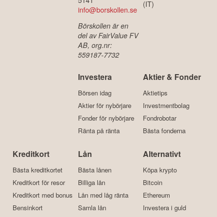
(IT)
info@borskollen.se
Börskollen är en
del av FairValue FV
AB, org.nr:
559187-7732
Investera
Aktier & Fonder
Börsen idag
Aktietips
Aktier för nybörjare
Investmentbolag
Fonder för nybörjare
Fondrobotar
Ränta på ränta
Bästa fonderna
Kreditkort
Lån
Alternativt
Bästa kreditkortet
Bästa lånen
Köpa krypto
Kreditkort för resor
Billiga lån
Bitcoin
Kreditkort med bonus
Lån med låg ränta
Ethereum
Bensinkort
Samla lån
Investera i guld