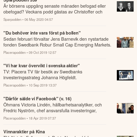
Är börsens uppgång senaste månaden befogad eller
obefogad? Veckans podd gästas av Christoffer och
Carl-Henrik från Aktiespararna för att hör...
Sparpodden
• 06 May 2020 04:57
"Du behöver inte vara först på bollen"
Sedan februari förvaltar Jens Barnevik den nystartade
fonden Swedbank Robur Small Cap Emerging Markets.
Placerapodden
• 09 Oct 2019 12:57
"Vi har kvar övervikt i svenska aktier"
TV: Placera TV får besök av Swedbanks
investeringsstrateg Johanna Högfeldt.
Placerapodden
• 10 Sep 2019 13:37
"Därför sålde vi Facebook" (v. 16)
Öhmans Victoria Lindén, hållbarhetsanalytiker, och
Fredric Nyström, chef ansvarsfulla investeringar,
berättar om sin syn på hållbarhetsrisk...
Placerapodden
• 18 Apr 2019 07:37
Vinnaraktier på Kina