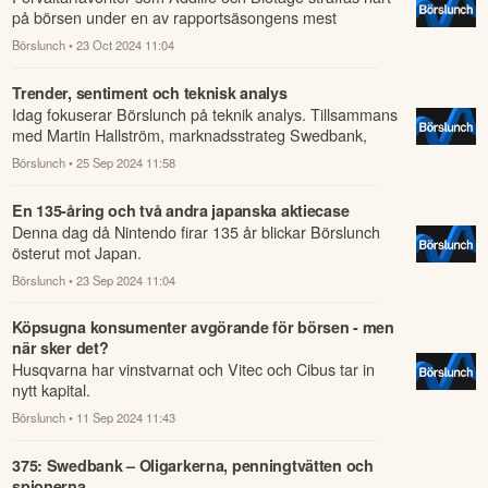
på börsen under en av rapportsäsongens mest
intensiva dagar.
Börslunch
• 23 Oct 2024 11:04
Trender, sentiment och teknisk analys
Idag fokuserar Börslunch på teknik analys. Tillsammans
med Martin Hallström, marknadsstrateg Swedbank,
tittar vi närmare marknadssentimentet...
Börslunch
• 25 Sep 2024 11:58
En 135-åring och två andra japanska aktiecase
Denna dag då Nintendo firar 135 år blickar Börslunch
österut mot Japan.
Börslunch
• 23 Sep 2024 11:04
Köpsugna konsumenter avgörande för börsen - men
när sker det?
Husqvarna har vinstvarnat och Vitec och Cibus tar in
nytt kapital.
Börslunch
• 11 Sep 2024 11:43
375: Swedbank – Oligarkerna, penningtvätten och
spionerna