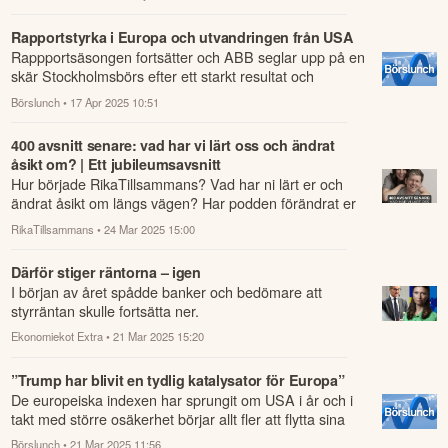
Rapportstyrka i Europa och utvandringen från USA
Rappportsäsongen fortsätter och ABB seglar upp på en
skär Stockholmsbörs efter ett starkt resultat och
nyheten om att bolaget knoppar av sin...
Börslunch
• 17 Apr 2025 10:51
400 avsnitt senare: vad har vi lärt oss och ändrat
åsikt om? | Ett jubileumsavsnitt
Hur började RikaTillsammans? Vad har ni lärt er och
ändrat åsikt om längs vägen? Har podden förändrat er
som personer? Är ni i verkligheten ...
RikaTillsammans
• 24 Mar 2025 15:00
Därför stiger räntorna – igen
I början av året spådde banker och bedömare att
styrräntan skulle fortsätta ner.
Ekonomiekot Extra
• 21 Mar 2025 15:20
”Trump har blivit en tydlig katalysator för Europa”
De europeiska indexen har sprungit om USA i år och i
takt med större osäkerhet börjar allt fler att flytta sina
tillgångar till Europa.
Börslunch
• 21 Mar 2025 11:56