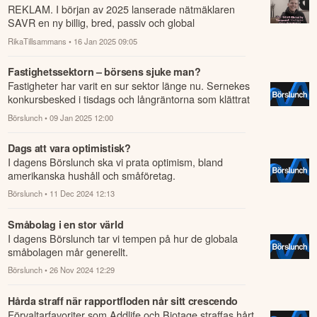
REKLAM. I början av 2025 lanserade nätmäklaren
SAVR en ny billig, bred, passiv och global
aktieindexfond - något som inte händer varje dag i...
RikaTillsammans
• 16 Jan 2025 09:05
Fastighetssektorn – börsens sjuke man?
Fastigheter har varit en sur sektor länge nu. Sernekes
konkursbesked i tisdags och långräntorna som klättrat
uppåt senaste tiden har inte gj...
Börslunch
• 09 Jan 2025 12:00
Dags att vara optimistisk?
I dagens Börslunch ska vi prata optimism, bland
amerikanska hushåll och småföretag.
Börslunch
• 11 Dec 2024 12:13
Småbolag i en stor värld
I dagens Börslunch tar vi tempen på hur de globala
småbolagen mår generellt.
Börslunch
• 26 Nov 2024 12:29
Hårda straff när rapportfloden når sitt crescendo
Förvaltarfavoriter som Addlife och Biotage straffas hårt