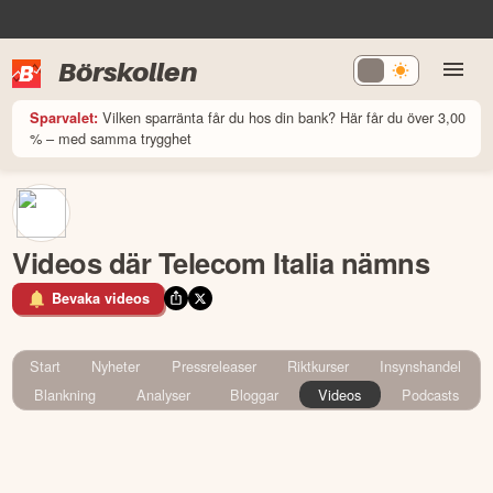
Börskollen
Vilken sparränta får du hos din bank? Här får du över 3,00
Sparvalet:
% – med samma trygghet
Videos där Telecom Italia nämns
Bevaka videos
Start
Nyheter
Pressreleaser
Riktkurser
Insynshandel
Blankning
Analyser
Bloggar
Videos
Podcasts