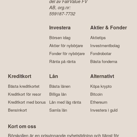
del av FairValue FV
AB, org.nr:
559187-7732
Investera
Aktier & Fonder
Börsen idag
Aktietips
Aktier för nybörjare
Investmentbolag
Fonder för nybörjare
Fondrobotar
Ränta på ränta
Bästa fonderna
Kreditkort
Lån
Alternativt
Bästa kreditkortet
Bästa lånen
Köpa krypto
Kreditkort för resor
Billiga lån
Bitcoin
Kreditkort med bonus
Lån med låg ränta
Ethereum
Bensinkort
Samla lån
Investera i guld
Kort om oss
Börskollen är en prisvinnande nyhetstidning och tjänst för