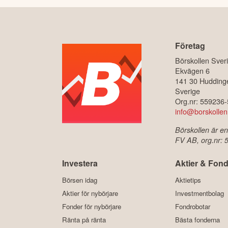
Företag
Börskollen Sver
Ekvägen 6
141 30 Hudding
Sverige
Org.nr: 559236
info@borskollen
Börskollen är en
FV AB, org.nr:
Investera
Aktier & Fond
Börsen idag
Aktietips
Aktier för nybörjare
Investmentbolag
Fonder för nybörjare
Fondrobotar
Ränta på ränta
Bästa fonderna