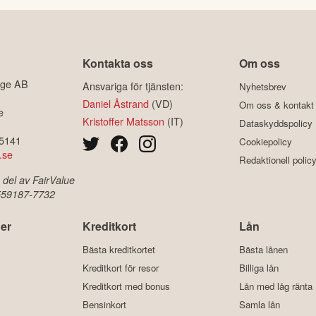
Kontakta oss
Om oss
ige AB
Ansvariga för tjänsten:
Nyhetsbrev
Daniel Åstrand
(VD)
Om oss & kontakt
e
Kristoffer Matsson
(IT)
Dataskyddspolicy
-5141
Cookiepolicy
.se
Redaktionell polic
 del av FairValue
 559187-7732
er
Kreditkort
Lån
Bästa kreditkortet
Bästa lånen
Kreditkort för resor
Billiga lån
Kreditkort med bonus
Lån med låg ränta
Bensinkort
Samla lån