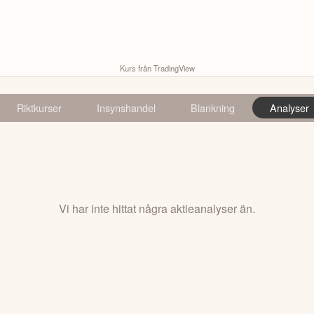
Kurs från TradingView
Riktkurser
Insynshandel
Blankning
Analyser
Vi har inte hittat några aktieanalyser än.