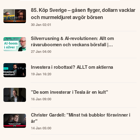
85. Köp Sverige – gåsen flyger, dollarn vacklar
och murmeldjuret avgör börsen
30 Jan 02:01
Silverrusning & AI-revolutionen: Allt om
råvaruboomen och veckans börsfall |
Avanzapodden #433
27 Jan 04:00
Investera i robottaxi? ALLT om aktierna
19 Jan 16:20
"De som investerar i Tesla är en kult"
16 Jan 09:00
Christer Gardell: "Minst två bubblor försvinner i
år"
14 Jan 05:00