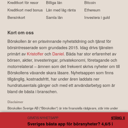
Kreditkort för resor
Billiga lån
Bitcoin
Kreditkort med bonus
Lån med låg ränta
Ethereum
Bensinkort
Samla lån
Investera i guld
Kort om oss
Börskollen är en prisvinnande nyhetstidning och tjänst för
börsintresserade som grundades 2015. Idag drivs tjänsten
primärt av
Kristoffer
och
Daniel
. Båda har stor erfarenhet av
börsen, aktier, investeringar, privatekonomi, företagande och
motorrelaterat – ämnen som det frekvent skrivs nyheter om till
Börskollens växande skara läsare. Nyhetsappen som finns
tillgänglig, kostnadsfritt, har under åren laddats ner
hundratusentals gånger och med ett användarbetyg som är
bland de bästa i branschen.
Disclaimer
Börskollen Sverige AB ("Börskollen") är inte finansiella rådgivare, står inte under
finansinspektionens tillsyn och ger inga råd till dig. Detta innebär att
GRATIS NYHETSAPP
STÄNG X
investeringsbeslut baserade på information som direkt eller indirekt härrörande
Sveriges bästa app för börsnyheter? 4,6/5 i
från Börskollen eller personer med koppling till Börskollen, alltid fattas