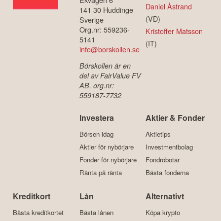
Daniel Åstrand
141 30 Huddinge
(VD)
Sverige
Org.nr: 559236-
Kristoffer Matsson
5141
(IT)
info@borskollen.se
Börskollen är en
del av FairValue FV
AB, org.nr:
559187-7732
Investera
Aktier & Fonder
Börsen idag
Aktietips
Aktier för nybörjare
Investmentbolag
Fonder för nybörjare
Fondrobotar
Ränta på ränta
Bästa fonderna
Kreditkort
Lån
Alternativt
Bästa kreditkortet
Bästa lånen
Köpa krypto