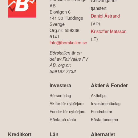
Ansvariga för
AB
tjänsten:
Ekvägen 6
Daniel Åstrand
141 30 Huddinge
(VD)
Sverige
Org.nr: 559236-
Kristoffer Matsson
5141
(IT)
info@borskollen.se
Börskollen är en
del av FairValue FV
AB, org.nr:
559187-7732
Investera
Aktier & Fonder
Börsen idag
Aktietips
Aktier för nybörjare
Investmentbolag
Fonder för nybörjare
Fondrobotar
Ränta på ränta
Bästa fonderna
Kreditkort
Lån
Alternativt