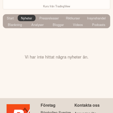
Kurs från TradingView
Start
Nyheter
Pressreleaser
Riktkurser
Insynshandel
Blankning
Analyser
Bloggar
Videos
Podcasts
Vi har inte hittat några nyheter än.
Företag
Kontakta oss
Börskollen Sverige