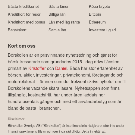
Bästa kreditkortet
Bästa lånen
Köpa krypto
Kreditkort för resor
Billiga lån
Bitcoin
Kreditkort med bonus
Lån med låg ränta
Ethereum
Bensinkort
Samla lån
Investera i guld
Kort om oss
Börskollen är en prisvinnande nyhetstidning och tjänst för
börsintresserade som grundades 2015. Idag drivs tjänsten
primärt av
Kristoffer
och
Daniel
. Båda har stor erfarenhet av
börsen, aktier, investeringar, privatekonomi, företagande och
motorrelaterat – ämnen som det frekvent skrivs nyheter om till
Börskollens växande skara läsare. Nyhetsappen som finns
tillgänglig, kostnadsfritt, har under åren laddats ner
hundratusentals gånger och med ett användarbetyg som är
bland de bästa i branschen.
Disclaimer
Börskollen Sverige AB ("Börskollen") är inte finansiella rådgivare, står inte under
finansinspektionens tillsyn och ger inga råd till dig. Detta innebär att