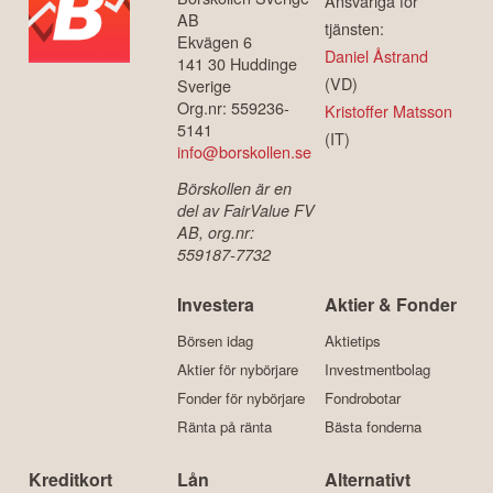
Ansvariga för
AB
tjänsten:
Ekvägen 6
Daniel Åstrand
141 30 Huddinge
(VD)
Sverige
Org.nr: 559236-
Kristoffer Matsson
5141
(IT)
info@borskollen.se
Börskollen är en
del av FairValue FV
AB, org.nr:
559187-7732
Investera
Aktier & Fonder
Börsen idag
Aktietips
Aktier för nybörjare
Investmentbolag
Fonder för nybörjare
Fondrobotar
Ränta på ränta
Bästa fonderna
Kreditkort
Lån
Alternativt