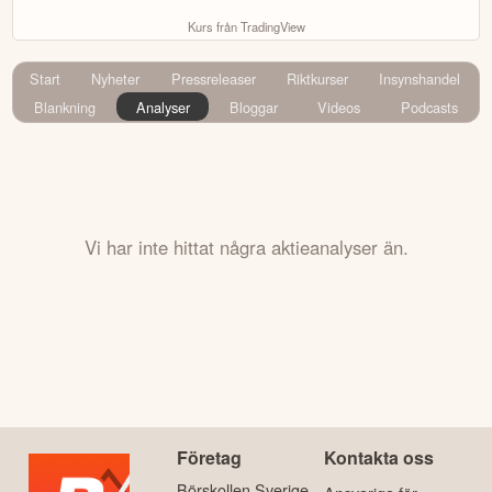
Kurs från TradingView
Start
Nyheter
Pressreleaser
Riktkurser
Insynshandel
Blankning
Analyser
Bloggar
Videos
Podcasts
Vi har inte hittat några aktieanalyser än.
Företag
Kontakta oss
Börskollen Sverige