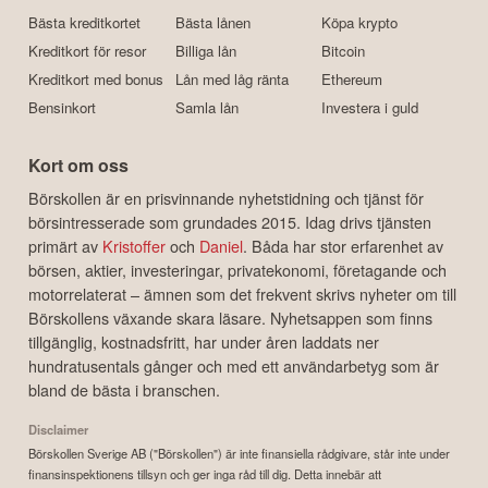
Bästa kreditkortet
Bästa lånen
Köpa krypto
Kreditkort för resor
Billiga lån
Bitcoin
Kreditkort med bonus
Lån med låg ränta
Ethereum
Bensinkort
Samla lån
Investera i guld
Kort om oss
Börskollen är en prisvinnande nyhetstidning och tjänst för
börsintresserade som grundades 2015. Idag drivs tjänsten
primärt av
Kristoffer
och
Daniel
. Båda har stor erfarenhet av
börsen, aktier, investeringar, privatekonomi, företagande och
motorrelaterat – ämnen som det frekvent skrivs nyheter om till
Börskollens växande skara läsare. Nyhetsappen som finns
tillgänglig, kostnadsfritt, har under åren laddats ner
hundratusentals gånger och med ett användarbetyg som är
bland de bästa i branschen.
Disclaimer
Börskollen Sverige AB ("Börskollen") är inte finansiella rådgivare, står inte under
finansinspektionens tillsyn och ger inga råd till dig. Detta innebär att