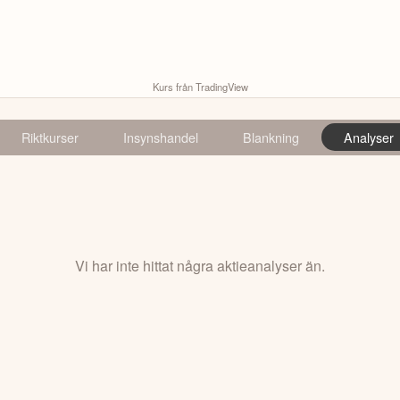
Kurs från TradingView
Riktkurser
Insynshandel
Blankning
Analyser
Vi har inte hittat några aktieanalyser än.