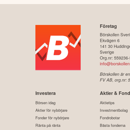
Företag
Börskollen Sver
Ekvägen 6
141 30 Hudding
Sverige
Org.nr: 559236
info@borskollen
Börskollen är en
FV AB, org.nr:
Investera
Aktier & Fond
Börsen idag
Aktietips
Aktier för nybörjare
Investmentbolag
Fonder för nybörjare
Fondrobotar
Ränta på ränta
Bästa fonderna