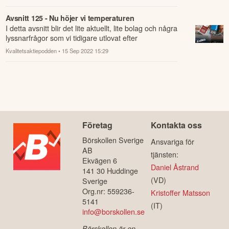
I detta avsnitt har det äntligen blivit dags för en intervju
med en av vår stora förebilder Per H Börjesson (84:10),
vi pratar om hans karri...
Kvalitetsaktiepodden
• 15 Mar 2023 23:04
Avsnitt 125 - Nu höjer vi temperaturen
I detta avsnitt blir det lite aktuellt, lite bolag och några
lyssnarfrågor som vi tidigare utlovat efter
rapportperioden.
Kvalitetsaktiepodden
• 15 Sep 2022 15:29
Företag
Kontakta oss
Börskollen Sverige
Ansvariga för
AB
tjänsten:
Ekvägen 6
Daniel Åstrand
141 30 Huddinge
(VD)
Sverige
Org.nr: 559236-
Kristoffer Matsson