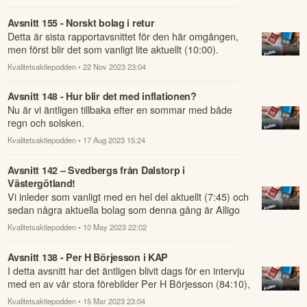
Dags för årets sista podd med en julklapp i form av en
intervju med VBGs VD Anders Erkén.
Kvalitetsaktiepodden
• 20 Dec 2023 23:01
Avsnitt 155 - Norskt bolag i retur
Detta är sista rapportavsnittet för den här omgången,
men först blir det som vanligt lite aktuellt (10:00).
Kvalitetsaktiepodden
• 22 Nov 2023 23:04
Avsnitt 148 - Hur blir det med inflationen?
Nu är vi äntligen tillbaka efter en sommar med både
regn och solsken.
Kvalitetsaktiepodden
• 17 Aug 2023 15:24
Avsnitt 142 – Svedbergs från Dalstorp i
Västergötland!
Vi inleder som vanligt med en hel del aktuellt (7:45) och
sedan några aktuella bolag som denna gång är Alligo
(39:40), Betsson (52:56), Inwi...
Kvalitetsaktiepodden
• 10 May 2023 22:02
Avsnitt 138 - Per H Börjesson i KAP