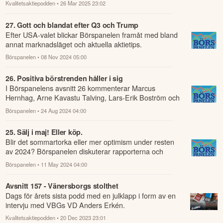
Avsnitt 180 - Glass o ballonger i Finland?
I detta avsnitt blir det en intervju med Bravidas VD,
Mattias Johansson (83:10), följt av vår syn på bolaget.
Kvalitetsaktiepodden
• 26 Mar 2025 23:02
27. Gott och blandat efter Q3 och Trump
Efter USA-valet blickar Börspanelen framåt med bland
annat marknadsläget och aktuella aktietips.
Börspanelen
• 08 Nov 2024 05:00
26. Positiva börstrenden håller i sig
I Börspanelens avsnitt 26 kommenterar Marcus
Hernhag, Arne Kavastu Talving, Lars-Erik Boström och
Jan Sterner senaste kvartalsrapporterna oc...
Börspanelen
• 24 Aug 2024 04:00
25. Sälj i maj! Eller köp.
Blir det sommartorka eller mer optimism under resten
av 2024? Börspanelen diskuterar rapporterna och
börstrenden resten av året samt sågar e...
Börspanelen
• 11 May 2024 04:00
Avsnitt 157 - Vänersborgs stolthet