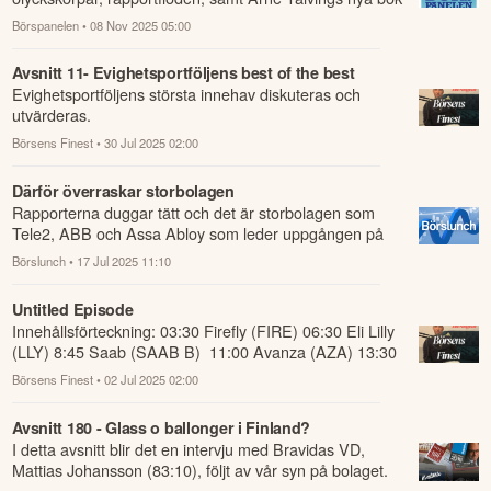
31. Hitta börsens vinnare - aktieproffsens bästa tips
Vi pratar om börstrenden och kursrekylen, kraxande
olyckskorpar, rapportfloden, samt Arne Talvings nya bok
Hitta börsens vinnare – aktieprof...
Börspanelen
• 08 Nov 2025 05:00
Avsnitt 11- Evighetsportföljens best of the best
Evighetsportföljens största innehav diskuteras och
utvärderas.
Börsens Finest
• 30 Jul 2025 02:00
Därför överraskar storbolagen
Rapporterna duggar tätt och det är storbolagen som
Tele2, ABB och Assa Abloy som leder uppgången på
börsen idag.
Börslunch
• 17 Jul 2025 11:10
Untitled Episode
Innehållsförteckning: 03:30 Firefly (FIRE) 06:30 Eli Lilly
(LLY) 8:45 Saab (SAAB B) 11:00 Avanza (AZA) 13:30
Visa (V) 16:20 Beijer Ref (BEI...
Börsens Finest
• 02 Jul 2025 02:00