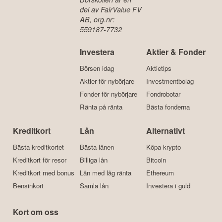
5141
(IT)
info@borskollen.se
Börskollen är en
del av FairValue FV
AB, org.nr:
559187-7732
Investera
Aktier & Fonder
Börsen idag
Aktietips
Aktier för nybörjare
Investmentbolag
Fonder för nybörjare
Fondrobotar
Ränta på ränta
Bästa fonderna
Kreditkort
Lån
Alternativt
Bästa kreditkortet
Bästa lånen
Köpa krypto
Kreditkort för resor
Billiga lån
Bitcoin
Kreditkort med bonus
Lån med låg ränta
Ethereum
Bensinkort
Samla lån
Investera i guld