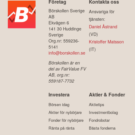
Företag
Kontakta oss
Börskollen Sverige
Ansvariga för
AB
tjänsten:
Ekvägen 6
Daniel Åstrand
141 30 Huddinge
(VD)
Sverige
Org.nr: 559236-
Kristoffer Matsson
5141
(IT)
info@borskollen.se
Börskollen är en
del av FairValue FV
AB, org.nr:
559187-7732
Investera
Aktier & Fonder
Börsen idag
Aktietips
Aktier för nybörjare
Investmentbolag
Fonder för nybörjare
Fondrobotar
Ränta på ränta
Bästa fonderna