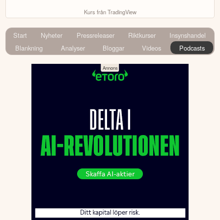
Kurs från TradingView
Start
Nyheter
Pressreleaser
Riktkurser
Insynshandel
Blankning
Analyser
Bloggar
Videos
Podcasts