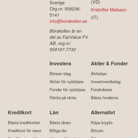
(VD)
Sverige
Org.nr: 559236-
Kristoffer Matsson
5141
(IT)
info@borskollen.se
Börskollen är en
del av FairValue FV
AB, org.nr:
559187-7732
Investera
Aktier & Fonder
Börsen idag
Aktietips
Aktier för nybörjare
Investmentbolag
Fonder för nybörjare
Fondrobotar
Ränta på ränta
Bästa fonderna
Kreditkort
Lån
Alternativt
Bästa kreditkortet
Bästa lånen
Köpa krypto
Kreditkort för resor
Billiga lån
Bitcoin