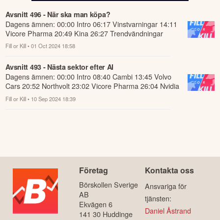
Avsnitt 496 - När ska man köpa?
Dagens ämnen: 00:00 Intro 06:17 Vinstvarningar 14:11
Vicore Pharma 20:49 Kina 26:27 Trendvändningar
34:02 Kvartalsskiften 37:12 Geopolitik...
Fill or Kill
• 01 Oct 2024 18:58
Avsnitt 493 - Nästa sektor efter AI
Dagens ämnen: 00:00 Intro 08:40 Cambi 13:45 Volvo
Cars 20:52 Northvolt 23:02 Vicore Pharma 26:04 Nvidia
28:38 Quantum computing 34:08 USA-...
Fill or Kill
• 10 Sep 2024 18:39
Företag
Kontakta oss
Börskollen Sverige
Ansvariga för
AB
tjänsten:
Ekvägen 6
Daniel Åstrand
141 30 Huddinge