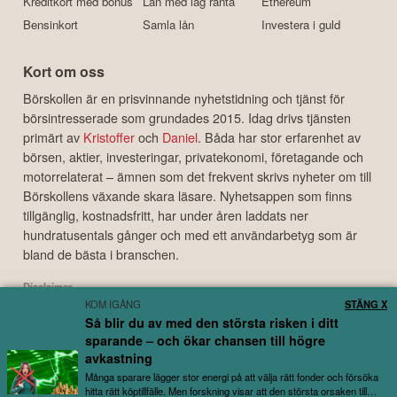
Kreditkort med bonus
Lån med låg ränta
Ethereum
Bensinkort
Samla lån
Investera i guld
Kort om oss
Börskollen är en prisvinnande nyhetstidning och tjänst för
börsintresserade som grundades 2015. Idag drivs tjänsten
primärt av
Kristoffer
och
Daniel
. Båda har stor erfarenhet av
börsen, aktier, investeringar, privatekonomi, företagande och
motorrelaterat – ämnen som det frekvent skrivs nyheter om till
Börskollens växande skara läsare. Nyhetsappen som finns
tillgänglig, kostnadsfritt, har under åren laddats ner
hundratusentals gånger och med ett användarbetyg som är
bland de bästa i branschen.
Disclaimer
KOM IGÅNG
STÄNG X
Börskollen Sverige AB ("Börskollen") är inte finansiella rådgivare, står inte under
Så blir du av med den största risken i ditt
finansinspektionens tillsyn och ger inga råd till dig. Detta innebär att
sparande – och ökar chansen till högre
investeringsbeslut baserade på information som direkt eller indirekt härrörande
avkastning
från Börskollen eller personer med koppling till Börskollen, alltid fattas
självständigt av investeraren. Börskollen frånsäger sig allt ansvar för eventuell
Många sparare lägger stor energi på att välja rätt fonder och försöka
förlust eller skada av vad slag det må vara som grundar sig på användandet av
hitta rätt köptillfälle. Men forskning visar att den största orsaken till