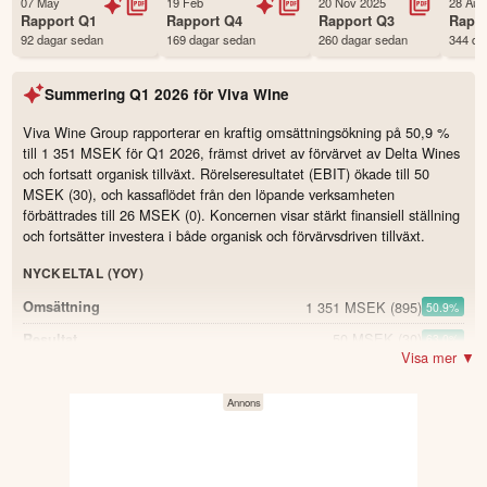
07 May
19 Feb
20 Nov 2025
28 Aug
Status
Noterad
Rapport
Q1
Rapport
Q4
Rapport
Q3
Rapp
92 dagar sedan
169 dagar sedan
260 dagar sedan
344 da
Land
Sverige
Första handelsdag
13 Dec 2021
Summering
Q1 2026
för
Viva Wine
Antal ägare Avanza
3,854 st
Antal ägare Nordnet
1,000 st
Viva Wine Group rapporterar en kraftig omsättningsökning på 50,9 %
till 1 351 MSEK för Q1 2026, främst drivet av förvärvet av Delta Wines
Källa:
Börsdata
och fortsatt organisk tillväxt. Rörelseresultatet (EBIT) ökade till 50
MSEK (30), och kassaflödet från den löpande verksamheten
förbättrades till 26 MSEK (0). Koncernen visar stärkt finansiell ställning
och fortsätter investera i både organisk och förvärvsdriven tillväxt.
NYCKELTAL (YOY)
1 351 MSEK
(895)
Omsättning
50.9
%
50 MSEK
(30)
Resultat
63.0
%
Visa mer ▼
19,7 %
(21,2)
Bruttomarginal (%)
-1.5
75 MSEK
(51)
Justerad EBITA
47.1
%
5,5 %
(5,7)
Justerad EBITA-marginal (%)
-0.2
26 MSEK
0
Kassaflöde från den löpande verksamheten