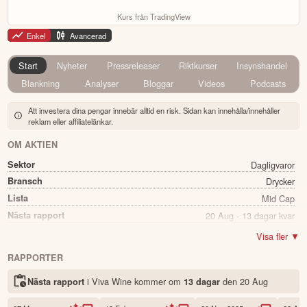
Kurs från TradingView
Enkel
Avancerad
Start
Nyheter
Pressreleaser
Riktkurser
Insynshandel
Blankning
Analyser
Bloggar
Videos
Podcasts
Att investera dina pengar innebär alltid en risk. Sidan kan innehålla/innehåller
reklam eller affiliatelänkar.
OM AKTIEN
Sektor
Dagligvaror
Bransch
Drycker
Lista
Mid Cap
Nästa rapport
20 Aug - 13 dagar kvar
Utdelning
Ja
Visa fler ▼
Direkavkastning
4.20%
RAPPORTER
Utdelning summa
1.60
i Viva Wine kommer
om
den
20 Aug
Nästa rapport
13 dagar
Namn
Viva Wine
Ticker
VIVA