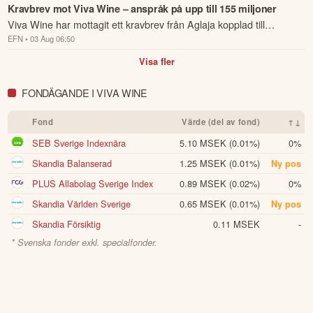
dotterbolaget Giertz Vinimport, som g...
Kravbrev mot Viva Wine – anspråk på upp till 155 miljoner
därför innehålla förenklingar eller sakna viss information.
Innehållet ska inte ses som investeringsråd eller personlig
Viva Wine har mottagit ett kravbrev från Aglaja kopplad till
rådgivning. Ta alltid del av bolagets fullständiga kvartalsrapport
EFN
• 03 Aug 06:50
bolagets förvärv av aktier i dotterbolaget Giertz Vinimport som
innan du fattar investeringsbeslut. Historisk avkastning är ingen
genomfördes i n...
Visa fler
garanti för framtida avkastning.
Skulle du upptäcka fel eller
andra förbättringsförslag i materialet är du välkommen att
kontakta oss
.
FONDÄGANDE I VIVA WINE
Fond
Värde (del av fond)
↑↓
Öppna rapport (PDF)
SEB Sverige Indexnära
5.10 MSEK
(0.01%)
0%
Skandia Balanserad
1.25 MSEK
(0.01%)
Ny pos
PLUS Allabolag Sverige Index
0.89 MSEK
(0.02%)
0%
Skandia Världen Sverige
0.65 MSEK
(0.01%)
Ny pos
Skandia Försiktig
0.11 MSEK
-
* Svenska fonder exkl. specialfonder.