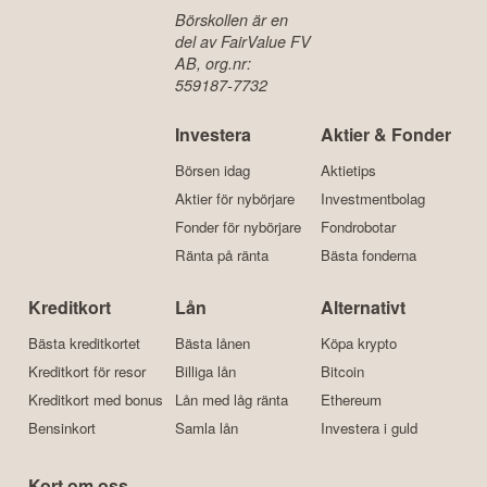
Börskollen är en
del av FairValue FV
AB, org.nr:
559187-7732
Investera
Aktier & Fonder
Börsen idag
Aktietips
Aktier för nybörjare
Investmentbolag
Fonder för nybörjare
Fondrobotar
Ränta på ränta
Bästa fonderna
Kreditkort
Lån
Alternativt
Bästa kreditkortet
Bästa lånen
Köpa krypto
Kreditkort för resor
Billiga lån
Bitcoin
Kreditkort med bonus
Lån med låg ränta
Ethereum
Bensinkort
Samla lån
Investera i guld
Kort om oss