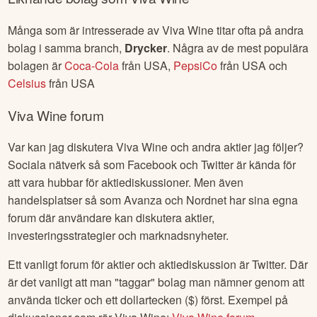
Många som är intresserade av
Viva Wine
titar ofta på andra
bolag i samma branch,
Drycker
. Några av de mest populära
bolagen är
Coca-Cola
från
USA
,
PepsiCo
från
USA
och
Celsius
från
USA
Viva Wine
forum
Var kan jag diskutera
Viva Wine
och andra aktier jag följer?
Sociala nätverk så som Facebook och Twitter är kända för
att vara hubbar för aktiediskussioner. Men även
handelsplatser så som Avanza och Nordnet har sina egna
forum där användare kan diskutera aktier,
investeringsstrategier och marknadsnyheter.
Ett vanligt forum för aktier och aktiediskussion är Twitter. Där
är det vanligt att man "taggar" bolag man nämner genom att
använda ticker och ett dollartecken ($) först. Exempel på