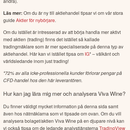
andra).
Läs mer:
Om du är ny till aktiehandel tipsar vi om vår stora
guide
Aktier för nybörjare
.
Om du istället är intresserad av att börja handla mer aktivt
med aktien (trading) finns det istället så kallade
tradingmäklare som är mer specialiserade på denna typ av
aktiehandel. Här kan vi istället tipsa om
IG
* – välkänt och
världsledande inom just trading!
*
72% av alla icke-professionella kunder förlorar pengar på
CFD-handel hos den här leverantören.
Hur kan jag lära mig mer och analysera
Viva Wine
?
Du finner väldigt mycket information på denna sida samt
även hos nätmäklarna som vi tipsade om ovan. Om du vill
analysera bolaget/aktien
Viva Wine
på en djupare nivå kan
vi också tipsa om de ledande analystjänsterna
TradingView