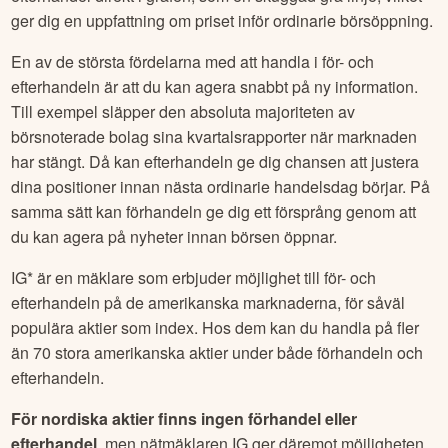
ger dig en uppfattning om priset inför ordinarie börsöppning.
En av de största fördelarna med att handla i för- och
efterhandeln är att du kan agera snabbt på ny information.
Till exempel släpper den absoluta majoriteten av
börsnoterade bolag sina kvartalsrapporter när marknaden
har stängt. Då kan efterhandeln ge dig chansen att justera
dina positioner innan nästa ordinarie handelsdag börjar. På
samma sätt kan förhandeln ge dig ett försprång genom att
du kan agera på nyheter innan börsen öppnar.
IG* är en mäklare som erbjuder möjlighet till för- och
efterhandeln på de amerikanska marknaderna, för såväl
populära aktier som index. Hos dem kan du handla på fler
än 70 stora amerikanska aktier under både förhandeln och
efterhandeln.
För nordiska aktier finns ingen förhandel eller
efterhandel
, men nätmäklaren IG ger däremot möjligheten