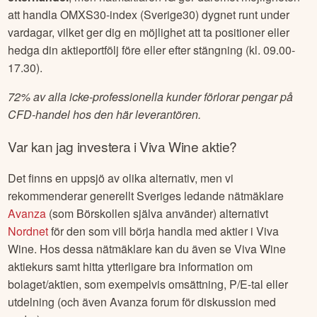
att handla OMXS30-index (Sverige30) dygnet runt under
vardagar, vilket ger dig en möjlighet att ta positioner eller
hedga din aktieportfölj före eller efter stängning (kl. 09.00-
17.30).
72% av alla icke-professionella kunder förlorar pengar på
CFD-handel hos den här leverantören.
Var kan jag investera i
Viva Wine
aktie?
Det finns en uppsjö av olika alternativ, men vi
rekommenderar generellt Sveriges ledande nätmäklare
Avanza
(som Börskollen själva använder) alternativt
Nordnet
för den som vill börja handla med aktier i
Viva
Wine
. Hos dessa nätmäklare kan du även se
Viva Wine
aktiekurs samt hitta ytterligare bra information om
bolaget/aktien, som exempelvis omsättning, P/E-tal eller
utdelning (och även Avanza forum för diskussion med