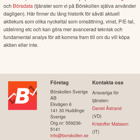
och
Börsdata
(tjänster som vi på Börskollen själva använder
dagligen). Här finner du lång historik för såväl aktuell
aktiekurs som olika nyckeltal som omsättning, vinst, P/E-tal,
utdelning etc och kan göra mer avancerad teknisk och
fundamental analys för att komma fram till om du vill köpa
aktien eller inte.
Företag
Kontakta oss
Börskollen Sverige
Ansvariga för
AB
tjänsten:
Ekvägen 6
Daniel Åstrand
141 30 Huddinge
(VD)
Sverige
Org.nr: 559236-
Kristoffer Matsson
5141
(IT)
info@borskollen.se