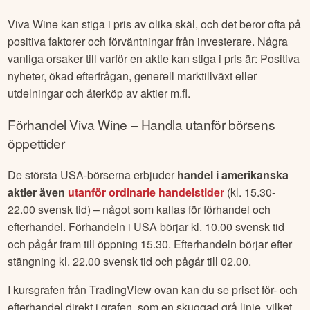
Viva Wine
kan stiga i pris av olika skäl, och det beror ofta på
positiva faktorer och förväntningar från investerare. Några
vanliga orsaker till varför en aktie kan stiga i pris är: Positiva
nyheter, ökad efterfrågan, generell marktillväxt eller
utdelningar och återköp av aktier m.fl.
Förhandel
Viva Wine
– Handla utanför börsens
öppettider
De största USA-börserna erbjuder
handel i amerikanska
aktier även
utanför ordinarie handelstider
(kl. 15.30-
22.00 svensk tid) – något som kallas för förhandel och
efterhandel. Förhandeln i USA börjar kl. 10.00 svensk tid
och pågår fram till öppning 15.30. Efterhandeln börjar efter
stängning kl. 22.00 svensk tid och pågår till 02.00.
I kursgrafen från TradingView ovan kan du se priset för- och
efterhandel direkt i grafen, som en skuggad grå linje, vilket