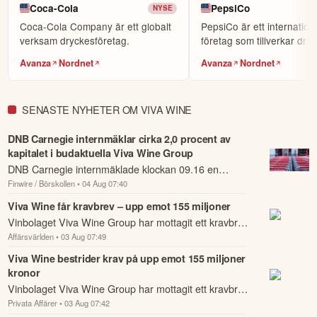
Coca-Cola
PepsiCo
NYSE
Marknadsutvecklingen framåt präglas fortsatt av osäkerhet, och det är 
Coca-Cola Company är ett globalt
PepsiCo är ett internatione
svårt att fullt ut bedöma de långsiktiga effekterna av kriget i 
verksam dryckesföretag.
företag som tillverkar dry
Mellanöstern. Vi följer den geopolitiska och makroekonomiska 
snacks.
Avanza
Nordnet
Avanza
Nordnet
utvecklingen noga och ser en viss påverkan kopplad till ökade 
fraktkostnader i Europa. Samtidigt ger det första kvartalet oss en stabil 
grund inför resten av året. Vår skalbara plattform, decentraliserade 
SENASTE NYHETER OM VIVA WINE
modell och geografiska diversifiering gör oss väl positionerade att 
hantera ett mer utmanande omvärldsläge och fortsätta leverera lönsam 
DNB Carnegie internmäklar cirka 2,0 procent av
tillväxt. Jag har en fortsatt positiv syn på framtiden och är övertygad 
kapitalet i budaktuella Viva Wine Group
om att vi genom vårt arbete ytterligare stärker vår position över tid.

DNB Carnegie internmäklade klockan 09.16 en
Med en stark finansiell ställning och en aktiv förvärvsagenda fortsätter 
Finwire / Börskollen
• 04 Aug 07:40
aktiepost om cirka 1,83 miljoner aktier i Viva Wine
vi att bygga Viva Wine Group till en ledande aktör på den europeiska 
Group till kursen 38,10 kronor.
Viva Wine får kravbrev – upp emot 155 miljoner
vinmarknaden, med tydligt fokus på långsiktigt värdeskapande för våra 
Vinbolaget Viva Wine Group har mottagit ett kravbrev
aktieägare.

Affärsvärlden
• 03 Aug 07:49
från Aglaja avseende bolagets förvärv av aktier i
Emil Sallnäs,

dotterbolaget Giertz Vinimport, som g...
Viva Wine bestrider krav på upp emot 155 miljoner
VD Viva Wine Group

kronor
Stockholm, maj 2026
Vinbolaget Viva Wine Group har mottagit ett kravbrev
Privata Affärer
• 03 Aug 07:42
från Aglaja avseende bolagets förvärv av aktier i
Denna summering har tagits fram med hjälp av AI och kan