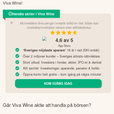
Viva Wine
!
Handla aktier i Viva Wine
Att investera dina pengar innebär alltid en risk. Sidan kan
innehålla/innehåller reklam eller affiliatelänkar.
4.6
av 5
App Store
“
” 16 år i rad (SKI-enkät)
Sveriges nöjdaste sparare
Över 2 miljoner kunder – Sveriges största nätmäklare
Stort utbud: Investera i fonder, aktier, IPO:er & derivat
Allt samlat: Investeringar, sparande, pension & bolån
Öppna konto helt gratis – kom igång på några minuter
KOM IGÅNG IDAG
Går
Viva Wine
aktie att handla på börsen?