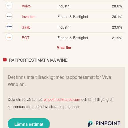
Volvo
Industri
28.0
%
Investor
Finans & Fastighet
26.1
%
Saab
Industri
23.9
%
EQT
Finans & Fastighet
21.9
%
Visa fler
RAPPORTESTIMAT VIVA WINE
Det finns inte tillräckligt med rapportestimat för
Viva
Wine
än.
Dela din förväntan på
pinpointestimates.com
och få fri tillgång till
konsensus och andra investerares prognoser
Lämna estimat