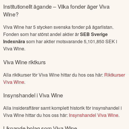
Institutionellt ägande – Vilka fonder äger
Viva
Wine
?
Viva Wine
har
5
stycken svenska fonder på ägarlistan.
Fonden som har störst andel aktier är
SEB Sverige
Indexnära
som har aktier motsvarande
5,101,850
SEK i
Viva Wine
.
Viva Wine
riktkurs
Alla riktkurser för
Viva Wine
hittar du hos oss här:
Riktkurser
Viva Wine
.
Insynshandel i
Viva Wine
Alla insideraffärer samt komplett historik för insynshandel i
Viva Wine
hittar du hos oss här:
Insynshandel
Viva Wine
.
Liknande bolag som
Viva Wine