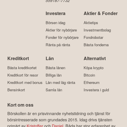
559187-7732
Investera
Aktier & Fonder
Börsen idag
Aktietips
Aktier för nybörjare
Investmentbolag
Fonder för nybörjare
Fondrobotar
Ränta på ränta
Bästa fonderna
Kreditkort
Lån
Alternativt
Bästa kreditkortet
Bästa lånen
Köpa krypto
Kreditkort för resor
Billiga lån
Bitcoin
Kreditkort med bonus
Lån med låg ränta
Ethereum
Bensinkort
Samla lån
Investera i guld
Kort om oss
Börskollen är en prisvinnande nyhetstidning och tjänst för
börsintresserade som grundades 2015. Idag drivs tjänsten
primärt av
Kristoffer
och
Daniel
. Båda har stor erfarenhet av