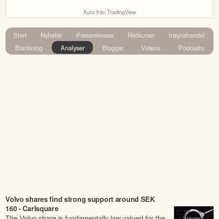
Kurs från TradingView
Start
Nyheter
Pressreleaser
Riktkurser
Insynshandel
Blankning
Analyser
Bloggar
Videos
Podcasts
Volvo shares find strong support around SEK
160 - Carlsquare
The Volvo share is fundamentally low valued for the