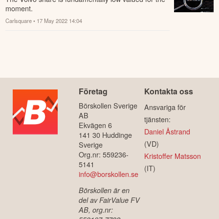
moment.
Carlsquare
• 17 May 2022 14:04
Företag
Kontakta oss
Börskollen Sverige
Ansvariga för
AB
tjänsten:
Ekvägen 6
Daniel Åstrand
141 30 Huddinge
(VD)
Sverige
Org.nr: 559236-
Kristoffer Matsson
5141
(IT)
info@borskollen.se
Börskollen är en
del av FairValue FV
AB, org.nr: