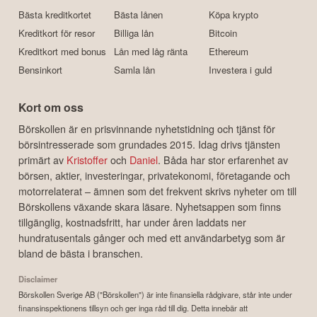
Bästa kreditkortet
Bästa lånen
Köpa krypto
Kreditkort för resor
Billiga lån
Bitcoin
Kreditkort med bonus
Lån med låg ränta
Ethereum
Bensinkort
Samla lån
Investera i guld
Kort om oss
Börskollen är en prisvinnande nyhetstidning och tjänst för
börsintresserade som grundades 2015. Idag drivs tjänsten
primärt av
Kristoffer
och
Daniel
. Båda har stor erfarenhet av
börsen, aktier, investeringar, privatekonomi, företagande och
motorrelaterat – ämnen som det frekvent skrivs nyheter om till
Börskollens växande skara läsare. Nyhetsappen som finns
tillgänglig, kostnadsfritt, har under åren laddats ner
hundratusentals gånger och med ett användarbetyg som är
bland de bästa i branschen.
Disclaimer
Börskollen Sverige AB ("Börskollen") är inte finansiella rådgivare, står inte under
finansinspektionens tillsyn och ger inga råd till dig. Detta innebär att