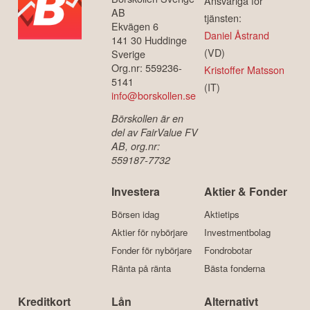
Ansvariga för
AB
tjänsten:
Ekvägen 6
Daniel Åstrand
141 30 Huddinge
(VD)
Sverige
Org.nr: 559236-
Kristoffer Matsson
5141
(IT)
info@borskollen.se
Börskollen är en
del av FairValue FV
AB, org.nr:
559187-7732
Investera
Aktier & Fonder
Börsen idag
Aktietips
Aktier för nybörjare
Investmentbolag
Fonder för nybörjare
Fondrobotar
Ränta på ränta
Bästa fonderna
Kreditkort
Lån
Alternativt