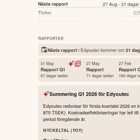
Nästa rapport
27 Aug - 21 dagar
Ticker
ED
Första handelsdag
21 Jul
Källa:
Börsdata
RAPPORTER
i Edyoutec kommer
om
Nästa rapport
21 dag
31 May
27 May
27 Feb
Rapport
Q1
Rapport
Rapport
67 dagar sedan
71 dagar sedan
160 dagar 
Summering
Q1 2026
för
Edyoutec
Edyoutec redovisar för första kvartalet 2026 en 
875 TSEK). Kostnadseffektiviseringar har lett til
period föregående år.
NYCKELTAL (YOY)