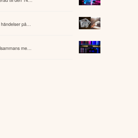
 utvecklingsuppdrag successivt minskade. Den så 
vilja från kunderna.

 händelser på
produkter, egna immateriella tillgångar och 
 avveckla våra tyska dotterbolag och därmed 
27 och kan medföra traditionella 
tillsammans med
ör högre skalbarhet, starkare marginaler och 
kan koncentreras fullt ut på den internationella 
odukter, egna immateriella tillgångar och 
n, en färdig integrationsplattform, flera 
ärdet av de satsningar som genomförts. Vår 
ngsiktigt värdeskapande för våra aktieägare.
