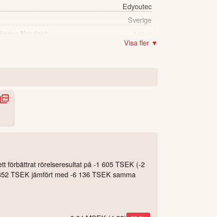
Edyoutec
Sverige
 ägare Nordnet
342 st
Visa fler ▼
t förbättrat rörelseresultat på -1 605 TSEK (-2
k till -852 TSEK jämfört med -6 136 TSEK samma