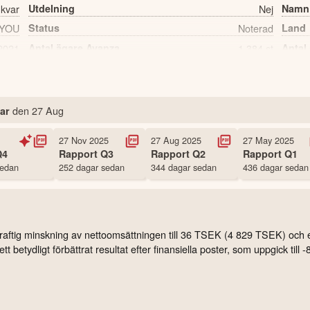
 kvar
Utdelning
Nej
Namn
YOU
Status
Noterad
Land
 2021
Antal ägare Avanza
1,384 st
Antal
den
27 Aug
ar
27 Nov 2025
27 Aug 2025
27 May 2025
Q4
Rapport
Q3
Rapport
Q2
Rapport
Q1
sedan
252 dagar sedan
344 dagar sedan
436 dagar sedan
kraftig minskning av nettoomsättningen till 36 TSEK (4 829 TSEK) och et
l ett betydligt förbättrat resultat efter finansiella poster, som uppgic