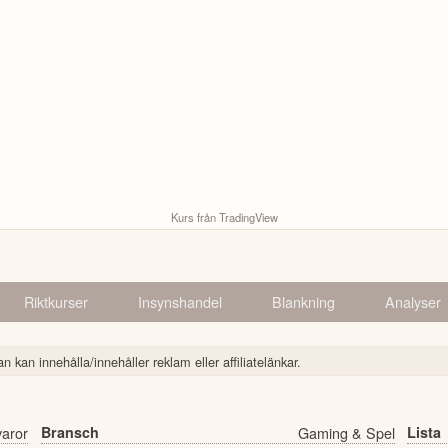
Kurs från TradingView
Riktkurser
Insynshandel
Blankning
Analyser
n kan innehålla/innehåller reklam eller affiliatelänkar.
varor
Bransch
Gaming & Spel
Lista