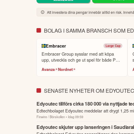
kostnadsmassa till en nivå där den operativa burnra
som kan jämföras med -0,58 för helåret 2025.

Att investera dina pengar innebär alltid en risk. Innehål
Denna kostnadsstruktur innebär att även relativ
BOLAG I SAMMA BRANSCH SOM E
ett illustrativt exempel skulle en konvertering
månatlig basis. Enligt vår överenskommelse med S
Embracer
Large Cap
Embracer Group sysslar med att köpa
I våra interna kommersiella scenarier betraktas 
upp, utveckla och ge ut spel för både PC
8 procent som ett starkt scenario. Även vid nivåe
och...
t
koncernens nuvarande kostnadsbas med god mar
Avanza
Nordnet
Därutöver finns på sikt ytterligare intäktspoten
föräldraversionen. Detta innebär att den långsikti
SENASTE NYHETER OM EDYOUTE
Denna kombination av en låg fast kostnadsbas, et
Edyoutec tillförs cirka 180 000 via nyttjade 
verksamheten när våra kommersiella initiativ suc
Edtechbolaget Edyoutec meddelar att drygt 1,25 miljo
Finwire / Börskollen
• Idag 09:59
och...
"Vi har byggt en affärsmodell där en mycket låg 
Edyoutec skjuter upp lanseringen i Saudiarabi
generera återkommande intäkter."

Edtechbolaget Edyoutec senarelägger den kommersie