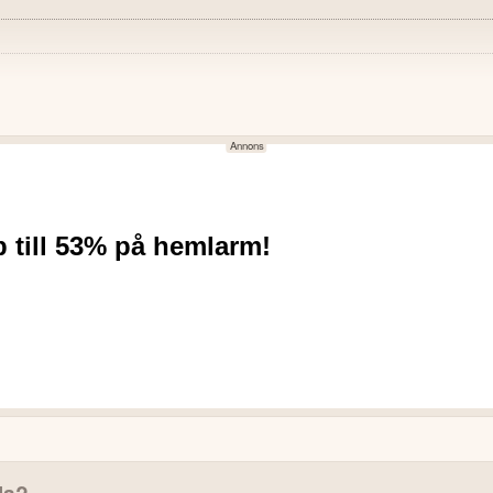
NEGATIVT
mfört med samma period
Nettoomsättningen minskade 
period föregående år.
 burnrate och bättre resultat per
Rörelseresultatet och perioden
Bolaget avvecklar sina tyska
 Arabemiraten är slutförd och
verksamheten, vilket kan me
Kassaflödet för kvartalet var 
nerskap och för dialoger om
 förväntas ge högre skalbarhet
lla?