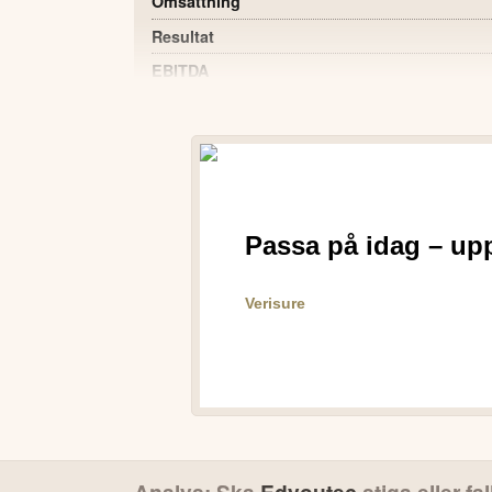
Omsättning
Resultat
EBITDA
Periodens resultat
Soliditet vid periodens utgång %
Resultat per aktie före utspädning
Kassaflöde från den löpande verksamheten
POSITIVT
Rörelseresultatet förbättrades kraftigt jä
föregående år.
Kostnadseffektiviseringar har lett till lägre
aktie.
Teknisk integration med Skiply i Förenade
plattformen är redo för lansering.
Bolaget har etablerat nya strategiska part
ytterligare samarbeten i GCC-regionen.
Fokus på SaaS-modell och egna produkter
Analys: Ska
Edyoutec
stiga eller fa