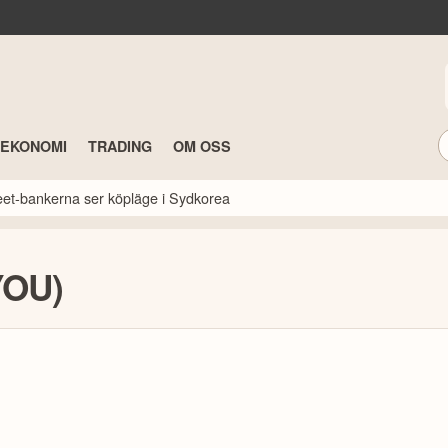
TEKONOMI
TRADING
OM OSS
reet-bankerna ser köpläge i Sydkorea
YOU)