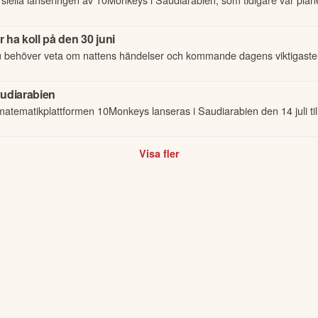
ekonomin försvagades och att efterfrågan på traditionella konsult- och
ha koll på den 30 juni
r utmanande med längre säljcykler, ökad prispress och lägre investerings
u behöver veta om nattens händelser och kommande dagens viktigaste
att framtida värdeskapande i betydligt större utsträckning ligger i egna 
nsultaffärer. Mot denna bakgrund har vi fattat beslut om att successivt
audiarabien
et är redan påbörjat och förväntas fortgå fram till årsskiftet 2026/20
matematikplattformen 10Monkeys lanseras i Saudiarabien den 14 juli 
ategi. Genom att renodla verksamheten skapar vi bättre förutsättningar f
Visa fler
n innebär samtidigt att ledningens fokus, kapital och operativa resurser 
tvecklingen av våra egna plattformar och IP-tillgångar.

kapande inte finns i traditionell work-for-hire-verksamhet utan i egna pr
ncentrerar hela koncernens fokus."

nomgått en tydlig strategisk transformation. Med en renodlad organisatio
rtnerskap under utveckling står vi väl positionerade för att realisera v
ap och immateriella tillgångar till växande återkommande intäkter och lå