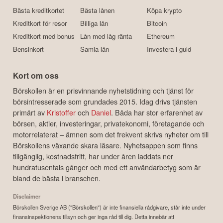
Bästa kreditkortet
Bästa lånen
Köpa krypto
Kreditkort för resor
Billiga lån
Bitcoin
Kreditkort med bonus
Lån med låg ränta
Ethereum
Bensinkort
Samla lån
Investera i guld
Kort om oss
Börskollen är en prisvinnande nyhetstidning och tjänst för
börsintresserade som grundades 2015. Idag drivs tjänsten
primärt av
Kristoffer
och
Daniel
. Båda har stor erfarenhet av
börsen, aktier, investeringar, privatekonomi, företagande och
motorrelaterat – ämnen som det frekvent skrivs nyheter om till
Börskollens växande skara läsare. Nyhetsappen som finns
tillgänglig, kostnadsfritt, har under åren laddats ner
hundratusentals gånger och med ett användarbetyg som är
bland de bästa i branschen.
Disclaimer
Börskollen Sverige AB ("Börskollen") är inte finansiella rådgivare, står inte under
finansinspektionens tillsyn och ger inga råd till dig. Detta innebär att