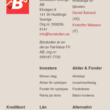
Ansvariga för
AB
tjänsten:
Ekvägen 6
Daniel Åstrand
141 30 Huddinge
(VD)
Sverige
Org.nr: 559236-
Kristoffer Matsson
5141
(IT)
info@borskollen.se
Börskollen är en
del av FairValue FV
AB, org.nr:
559187-7732
Investera
Aktier & Fonder
Börsen idag
Aktietips
Aktier för nybörjare
Investmentbolag
Fonder för nybörjare
Fondrobotar
Ränta på ränta
Bästa fonderna
Kreditkort
Lån
Alternativt