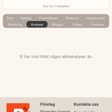
Kurs från TradingView
Start
Nyheter
Pressreleaser
Riktkurser
Insynshandel
Blankning
Analyser
Bloggar
Videos
Podcasts
Vi har inte hittat några aktieanalyser än.
Företag
Kontakta oss
Börskollen Sverige