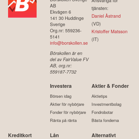
Ansvariga för
AB
tjänsten:
Ekvägen 6
Daniel Åstrand
141 30 Huddinge
(VD)
Sverige
Org.nr: 559236-
Kristoffer Matsson
5141
(IT)
info@borskollen.se
Börskollen är en
del av FairValue FV
AB, org.nr:
559187-7732
Investera
Aktier & Fonder
Börsen idag
Aktietips
Aktier för nybörjare
Investmentbolag
Fonder för nybörjare
Fondrobotar
Ränta på ränta
Bästa fonderna
Kreditkort
Lån
Alternativt