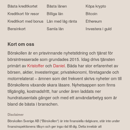
Bästa kreditkortet
Bästa lånen
Köpa krypto
Kreditkort för resor
Billiga lån
Bitcoin
Kreditkort med bonus
Lån med låg ränta
Ethereum
Bensinkort
Samla lån
Investera i guld
Kort om oss
Börskollen är en prisvinnande nyhetstidning och tjänst för
börsintresserade som grundades 2015. Idag drivs tjänsten
primärt av
Kristoffer
och
Daniel
. Båda har stor erfarenhet av
börsen, aktier, investeringar, privatekonomi, företagande och
motorrelaterat – ämnen som det frekvent skrivs nyheter om till
Börskollens växande skara läsare. Nyhetsappen som finns
tillgänglig, kostnadsfritt, har under åren laddats ner
hundratusentals gånger och med ett användarbetyg som är
bland de bästa i branschen.
Disclaimer
Börskollen Sverige AB ("Börskollen") är inte finansiella rådgivare, står inte under
finansinspektionens tillsyn och ger inga råd till dig. Detta innebär att