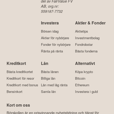
del av FairValue FV
AB, org.nr:
559187-7732
Investera
Aktier & Fonder
Börsen idag
Aktietips
Aktier för nybörjare
Investmentbolag
Fonder för nybörjare
Fondrobotar
Ränta på ränta
Bästa fonderna
Kreditkort
Lån
Alternativt
Bästa kreditkortet
Bästa lånen
Köpa krypto
Kreditkort för resor
Billiga lån
Bitcoin
Kreditkort med bonus
Lån med låg ränta
Ethereum
Bensinkort
Samla lån
Investera i guld
Kort om oss
Börskollen är en prisvinnande nyhetstidning och tjänst för