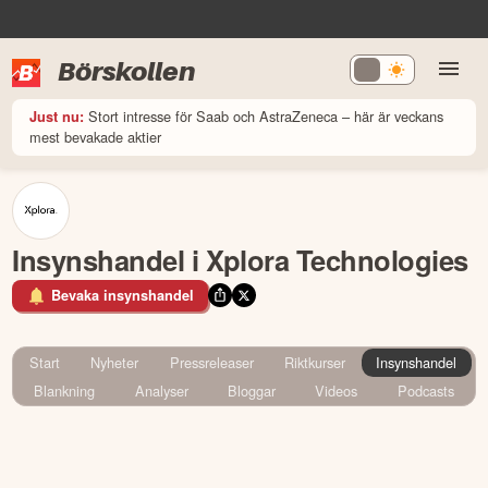
Börskollen
Stort intresse för Saab och AstraZeneca – här är veckans
Just nu:
mest bevakade aktier
Insynshandel i Xplora Technologies
Bevaka insynshandel
Start
Nyheter
Pressreleaser
Riktkurser
Insynshandel
Blankning
Analyser
Bloggar
Videos
Podcasts