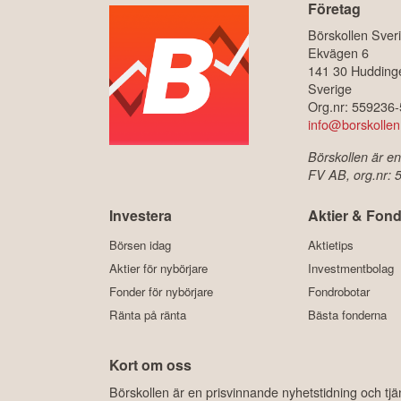
Företag
Börskollen Sver
Ekvägen 6
141 30 Hudding
Sverige
Org.nr: 559236
info@borskollen
Börskollen är en
FV AB, org.nr:
Investera
Aktier & Fond
Börsen idag
Aktietips
Aktier för nybörjare
Investmentbolag
Fonder för nybörjare
Fondrobotar
Ränta på ränta
Bästa fonderna
Kort om oss
Börskollen är en prisvinnande nyhetstidning och tj