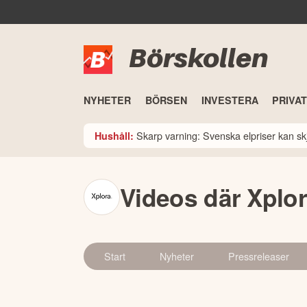
Börskollen
NYHETER
BÖRSEN
INVESTERA
PRIVA
Skarp varning: Svenska elpriser kan skju
Hushåll:
Videos där Xplo
Start
Nyheter
Pressreleaser