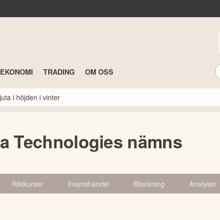
TEKONOMI
TRADING
OM OSS
ta i höjden i vinter
ra Technologies nämns
Riktkurser
Insynshandel
Blankning
Analyser