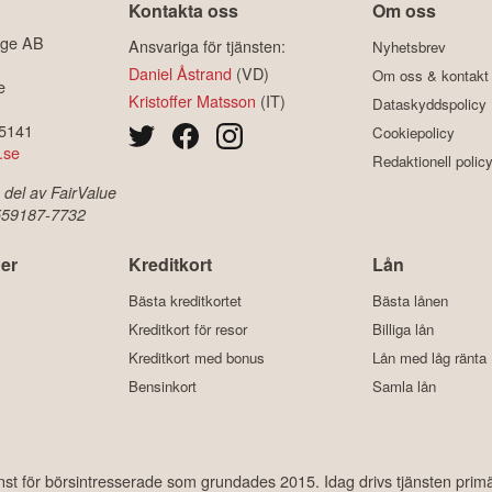
Kontakta oss
Om oss
ige AB
Ansvariga för tjänsten:
Nyhetsbrev
Daniel Åstrand
(VD)
Om oss & kontakt
e
Kristoffer Matsson
(IT)
Dataskyddspolicy
-5141
Cookiepolicy
.se
Redaktionell polic
 del av FairValue
 559187-7732
er
Kreditkort
Lån
Bästa kreditkortet
Bästa lånen
Kreditkort för resor
Billiga lån
Kreditkort med bonus
Lån med låg ränta
Bensinkort
Samla lån
änst för börsintresserade som grundades 2015. Idag drivs tjänsten prim