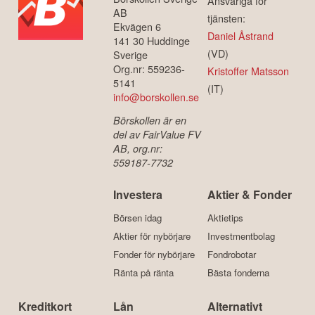
Ansvariga för
AB
tjänsten:
Ekvägen 6
Daniel Åstrand
141 30 Huddinge
(VD)
Sverige
Org.nr: 559236-
Kristoffer Matsson
5141
(IT)
info@borskollen.se
Börskollen är en
del av FairValue FV
AB, org.nr:
559187-7732
Investera
Aktier & Fonder
Börsen idag
Aktietips
Aktier för nybörjare
Investmentbolag
Fonder för nybörjare
Fondrobotar
Ränta på ränta
Bästa fonderna
Kreditkort
Lån
Alternativt