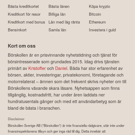
Bästa kreditkortet
Bästa lånen
Köpa krypto
Kreditkort för resor
Billiga lån
Bitcoin
Kreditkort med bonus
Lån med låg ränta
Ethereum
Bensinkort
Samla lån
Investera i guld
Kort om oss
Börskollen är en prisvinnande nyhetstidning och tjänst för
börsintresserade som grundades 2015. Idag drivs tjänsten
primärt av
Kristoffer
och
Daniel
. Båda har stor erfarenhet av
börsen, aktier, investeringar, privatekonomi, företagande och
motorrelaterat – ämnen som det frekvent skrivs nyheter om till
Börskollens växande skara läsare. Nyhetsappen som finns
tillgänglig, kostnadsfritt, har under åren laddats ner
hundratusentals gånger och med ett användarbetyg som är
bland de bästa i branschen.
Disclaimer
Börskollen Sverige AB ("Börskollen") är inte finansiella rådgivare, står inte under
finansinspektionens tillsyn och ger inga råd till dig. Detta innebär att