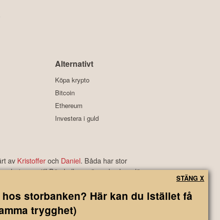
y
Alternativt
Köpa krypto
Bitcoin
Ethereum
Investera i guld
ärt av
Kristoffer
och
Daniel
. Båda har stor
s nyheter om till Börskollens växande skara läsare.
STÄNG X
rbetyg som är bland de bästa i branschen.
 hos storbanken? Här kan du istället få
samma trygghet)
ngsbeslut baserade på information som direkt eller indirekt härrörande