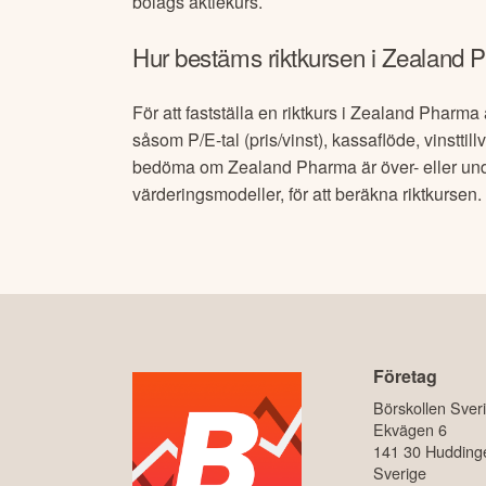
bolags aktiekurs.
Hur bestäms riktkursen i
Zealand 
För att fastställa en riktkurs i
Zealand Pharma
såsom P/E-tal (pris/vinst), kassaflöde, vinstti
bedöma om
Zealand Pharma
är över- eller u
värderingsmodeller, för att beräkna riktkurse
Företag
Börskollen Sver
Ekvägen 6
141 30 Hudding
Sverige