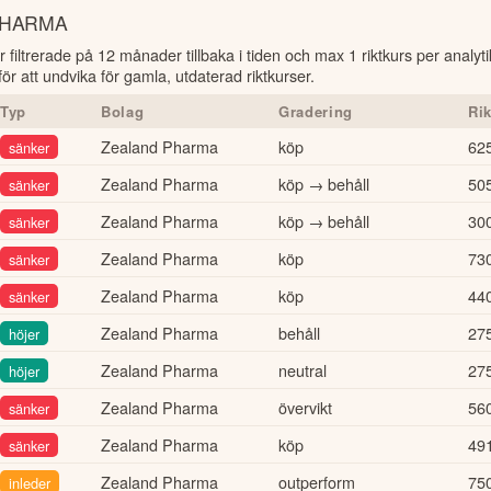
PHARMA
r filtrerade på 12 månader tillbaka i tiden och max 1 riktkurs per analy
r att undvika för gamla, utdaterad riktkurser.
Typ
Bolag
Gradering
Ri
Zealand Pharma
köp
62
sänker
Zealand Pharma
köp → behåll
50
sänker
Zealand Pharma
köp → behåll
300
sänker
Zealand Pharma
köp
73
sänker
Zealand Pharma
köp
44
sänker
Zealand Pharma
behåll
27
höjer
Zealand Pharma
neutral
27
höjer
Zealand Pharma
övervikt
56
sänker
Zealand Pharma
köp
49
sänker
Zealand Pharma
outperform
750
inleder