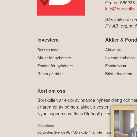
Org.nr: 559236
info@borskollen
Börskollen är en
FV AB, org.nr:
Investera
Aktier & Fond
Börsen idag
Aktietips
Aktier för nybörjare
Investmentbolag
Fonder för nybörjare
Fondrobotar
Ränta på ränta
Bästa fonderna
Kort om oss
Börskollen är en prisvinnande nyhetstidning och tj
erfarenhet av börsen, aktier, investeringar, privat
Nyhetsappen som finns tillgänglig, kostnadsfritt, 
Disclaimer
Börskollen Sverige AB ("Börskollen") är inte finansiella rådgivare, st