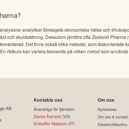
Pharma
?
analyserar analytiker företagets ekonomiska hälsa och tillväxtpote
llväxt och skuldsättning. Dessutom jämförs ofta
Zealand Pharma
m
ndervärderad. Det finns också olika metoder, som diskonterade 
n. En riktkurs kan variera beroende på vilken metod som använd
Kontakta oss
Om oss
ige AB
Ansvariga för tjänsten:
Nyhetsbrev
Daniel Åstrand
(VD)
Om oss & kontakt
e
Kristoffer Matsson
(IT)
Dataskyddspolicy