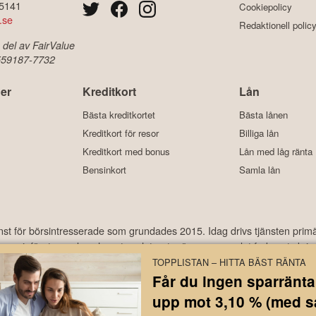
-5141
Cookiepolicy
.se
Redaktionell polic
 del av FairValue
 559187-7732
er
Kreditkort
Lån
Bästa kreditkortet
Bästa lånen
Kreditkort för resor
Billiga lån
Kreditkort med bonus
Lån med låg ränta
Bensinkort
Samla lån
änst för börsintresserade som grundades 2015. Idag drivs tjänsten prim
ekonomi, företagande och motorrelaterat – ämnen som det frekvent skriv
har under åren laddats ner hundratusentals gånger och med ett använda
TOPPLISTAN – HITTA BÄST RÄNTA
Får du ingen sparränta
upp mot 3,10 % (med 
år inte under finansinspektionens tillsyn och ger inga råd till dig. Detta innebär att investeri