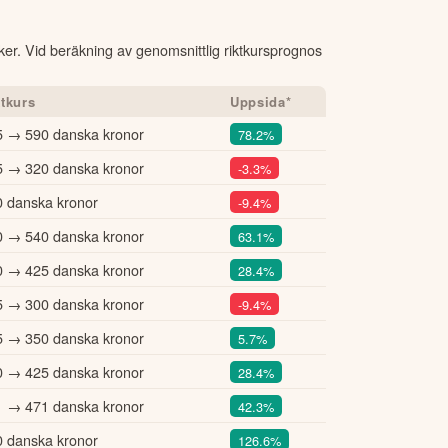
tiker. Vid beräkning av genomsnittlig riktkursprognos
ktkurs
Uppsida*
5 → 590 danska kronor
78.2%
5 → 320 danska kronor
-3.3%
 danska kronor
-9.4%
0 → 540 danska kronor
63.1%
0 → 425 danska kronor
28.4%
5 → 300 danska kronor
-9.4%
5 → 350 danska kronor
5.7%
0 → 425 danska kronor
28.4%
1 → 471 danska kronor
42.3%
 danska kronor
126.6%