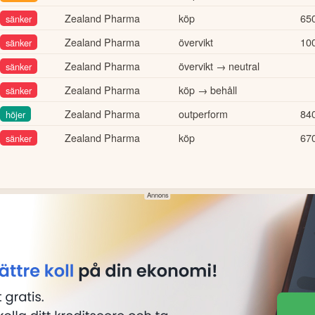
Zealand Pharma
köp
65
sänker
Zealand Pharma
övervikt
10
sänker
Zealand Pharma
övervikt → neutral
sänker
Zealand Pharma
köp → behåll
sänker
Zealand Pharma
outperform
84
höjer
Zealand Pharma
köp
67
sänker