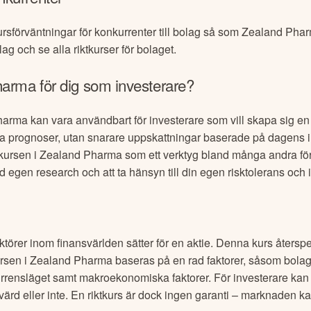
ursförväntningar för konkurrenter till bolag så som
Zealand Pha
lag och se alla riktkurser för bolaget.
harma
för dig som investerare?
harma
kan vara användbart för investerare som vill skapa sig en 
säkra prognoser, utan snarare uppskattningar baserade på dagens 
kursen i
Zealand Pharma
som ett verktyg bland många andra fö
med egen research och att ta hänsyn till din egen risktolerans och
aktörer inom finansvärlden sätter för en aktie. Denna kurs återspe
ursen i
Zealand Pharma
baseras på en rad faktorer, såsom bola
urrensläget samt makroekonomiska faktorer. För investerare kan 
rd eller inte. En riktkurs är dock ingen garanti – marknaden ka