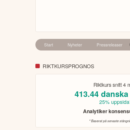
Start
Nyheter
Pressreleaser
RIKTKURSPROGNOS
Riktkurs snitt
4 
413.44
danska
25% uppsida
Analytiker konsen
* Baserat på senaste stängn