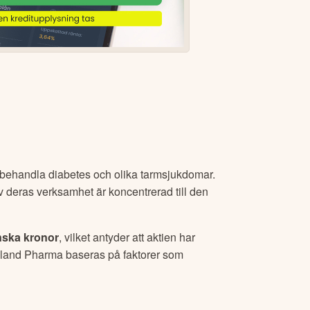
t behandla diabetes och olika tarmsjukdomar.
av deras verksamhet är koncentrerad till den
nska kronor
, vilket antyder att aktien har
land Pharma
baseras på faktorer som