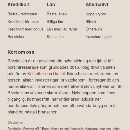
Kreditkort
Lån
Alternativt
Bästa kreditkortet
Bästa lånen
Köpa krypto
Kreditkort för resor
Billiga lån
Bitcoin
Kreditkort med bonus
Lån med låg ränta
Ethereum
Bensinkort
Samla lån
Investera i guld
Kort om oss
Börskollen är en prisvinnande nyhetstidning och tjänst för
börsintresserade som grundades 2015. Idag drivs tjänsten
primärt av
Kristoffer
och
Daniel
. Båda har stor erfarenhet av
börsen, aktier, investeringar, privatekonomi, företagande och
motorrelaterat – ämnen som det frekvent skrivs nyheter om till
Börskollens växande skara läsare. Nyhetsappen som finns
tillgänglig, kostnadsfritt, har under åren laddats ner
hundratusentals gånger och med ett användarbetyg som är
bland de bästa i branschen.
Disclaimer
Börskollen Sverige AB ("Börskollen") är inte finansiella rådgivare, står inte under