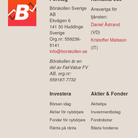
Börskollen Sverige
Ansvariga för
AB
tjänsten:
Ekvägen 6
Daniel Åstrand
141 30 Huddinge
(VD)
Sverige
Org.nr: 559236-
Kristoffer Matsson
5141
(IT)
info@borskollen.se
Börskollen är en
del av FairValue FV
AB, org.nr:
559187-7732
Investera
Aktier & Fonder
Börsen idag
Aktietips
Aktier för nybörjare
Investmentbolag
Fonder för nybörjare
Fondrobotar
Ränta på ränta
Bästa fonderna