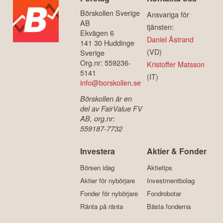
Börskollen Sverige
Ansvariga för
AB
tjänsten:
Ekvägen 6
Daniel Åstrand
141 30 Huddinge
(VD)
Sverige
Org.nr: 559236-
Kristoffer Matsson
5141
(IT)
info@borskollen.se
Börskollen är en
del av FairValue FV
AB, org.nr:
559187-7732
Investera
Aktier & Fonder
Börsen idag
Aktietips
Aktier för nybörjare
Investmentbolag
Fonder för nybörjare
Fondrobotar
Ränta på ränta
Bästa fonderna