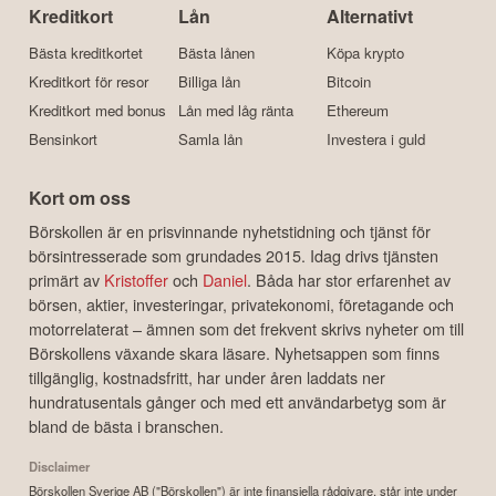
Kreditkort
Lån
Alternativt
Bästa kreditkortet
Bästa lånen
Köpa krypto
Kreditkort för resor
Billiga lån
Bitcoin
Kreditkort med bonus
Lån med låg ränta
Ethereum
Bensinkort
Samla lån
Investera i guld
Kort om oss
Börskollen är en prisvinnande nyhetstidning och tjänst för
börsintresserade som grundades 2015. Idag drivs tjänsten
primärt av
Kristoffer
och
Daniel
. Båda har stor erfarenhet av
börsen, aktier, investeringar, privatekonomi, företagande och
motorrelaterat – ämnen som det frekvent skrivs nyheter om till
Börskollens växande skara läsare. Nyhetsappen som finns
tillgänglig, kostnadsfritt, har under åren laddats ner
hundratusentals gånger och med ett användarbetyg som är
bland de bästa i branschen.
Disclaimer
Börskollen Sverige AB ("Börskollen") är inte finansiella rådgivare, står inte under