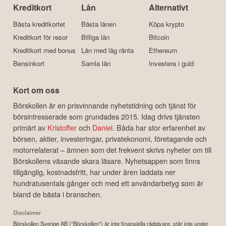
Kreditkort
Lån
Alternativt
Bästa kreditkortet
Bästa lånen
Köpa krypto
Kreditkort för resor
Billiga lån
Bitcoin
Kreditkort med bonus
Lån med låg ränta
Ethereum
Bensinkort
Samla lån
Investera i guld
Kort om oss
Börskollen är en prisvinnande nyhetstidning och tjänst för
börsintresserade som grundades 2015. Idag drivs tjänsten
primärt av
Kristoffer
och
Daniel
. Båda har stor erfarenhet av
börsen, aktier, investeringar, privatekonomi, företagande och
motorrelaterat – ämnen som det frekvent skrivs nyheter om till
Börskollens växande skara läsare. Nyhetsappen som finns
tillgänglig, kostnadsfritt, har under åren laddats ner
hundratusentals gånger och med ett användarbetyg som är
bland de bästa i branschen.
Disclaimer
Börskollen Sverige AB ("Börskollen") är inte finansiella rådgivare, står inte under