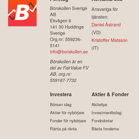
Börskollen Sverige
Ansvariga för
AB
tjänsten:
Ekvägen 6
Daniel Åstrand
141 30 Huddinge
(VD)
Sverige
Org.nr: 559236-
Kristoffer Matsson
5141
(IT)
info@borskollen.se
Börskollen är en
del av FairValue FV
AB, org.nr:
559187-7732
Investera
Aktier & Fonder
Börsen idag
Aktietips
Aktier för nybörjare
Investmentbolag
Fonder för nybörjare
Fondrobotar
Ränta på ränta
Bästa fonderna