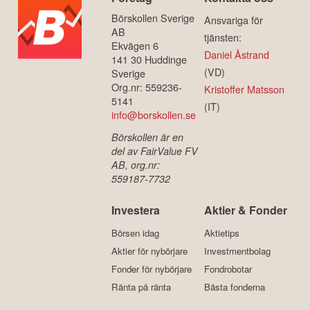
Börskollen Sverige
Ansvariga för
AB
tjänsten:
Ekvägen 6
Daniel Åstrand
141 30 Huddinge
(VD)
Sverige
Org.nr: 559236-
Kristoffer Matsson
5141
(IT)
info@borskollen.se
Börskollen är en
del av FairValue FV
AB, org.nr:
559187-7732
Investera
Aktier & Fonder
Börsen idag
Aktietips
Aktier för nybörjare
Investmentbolag
Fonder för nybörjare
Fondrobotar
Ränta på ränta
Bästa fonderna