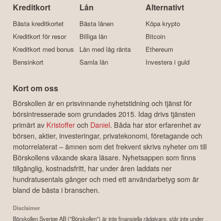
Kreditkort
Lån
Alternativt
Bästa kreditkortet
Bästa lånen
Köpa krypto
Kreditkort för resor
Billiga lån
Bitcoin
Kreditkort med bonus
Lån med låg ränta
Ethereum
Bensinkort
Samla lån
Investera i guld
Kort om oss
Börskollen är en prisvinnande nyhetstidning och tjänst för
börsintresserade som grundades 2015. Idag drivs tjänsten
primärt av
Kristoffer
och
Daniel
. Båda har stor erfarenhet av
börsen, aktier, investeringar, privatekonomi, företagande och
motorrelaterat – ämnen som det frekvent skrivs nyheter om till
Börskollens växande skara läsare. Nyhetsappen som finns
tillgänglig, kostnadsfritt, har under åren laddats ner
hundratusentals gånger och med ett användarbetyg som är
bland de bästa i branschen.
Disclaimer
Börskollen Sverige AB ("Börskollen") är inte finansiella rådgivare, står inte under