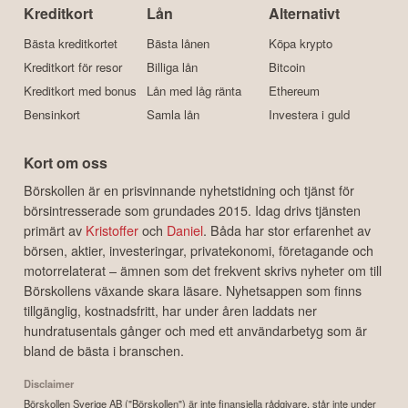
Kreditkort
Lån
Alternativt
Bästa kreditkortet
Bästa lånen
Köpa krypto
Kreditkort för resor
Billiga lån
Bitcoin
Kreditkort med bonus
Lån med låg ränta
Ethereum
Bensinkort
Samla lån
Investera i guld
Kort om oss
Börskollen är en prisvinnande nyhetstidning och tjänst för
börsintresserade som grundades 2015. Idag drivs tjänsten
primärt av
Kristoffer
och
Daniel
. Båda har stor erfarenhet av
börsen, aktier, investeringar, privatekonomi, företagande och
motorrelaterat – ämnen som det frekvent skrivs nyheter om till
Börskollens växande skara läsare. Nyhetsappen som finns
tillgänglig, kostnadsfritt, har under åren laddats ner
hundratusentals gånger och med ett användarbetyg som är
bland de bästa i branschen.
Disclaimer
Börskollen Sverige AB ("Börskollen") är inte finansiella rådgivare, står inte under