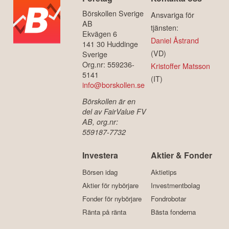
Börskollen Sverige
Ansvariga för
AB
tjänsten:
Ekvägen 6
Daniel Åstrand
141 30 Huddinge
(VD)
Sverige
Org.nr: 559236-
Kristoffer Matsson
5141
(IT)
info@borskollen.se
Börskollen är en
del av FairValue FV
AB, org.nr:
559187-7732
Investera
Aktier & Fonder
Börsen idag
Aktietips
Aktier för nybörjare
Investmentbolag
Fonder för nybörjare
Fondrobotar
Ränta på ränta
Bästa fonderna