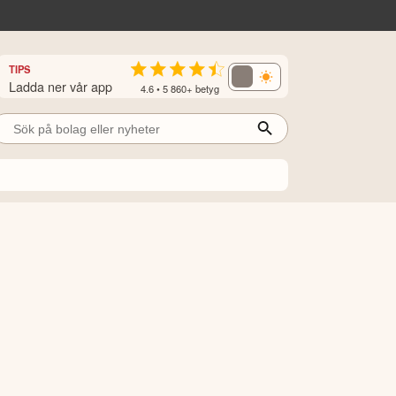
TIPS
Ladda ner vår app
4.6 • 5 860+ betyg