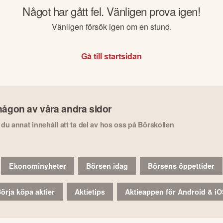
Något har gått fel. Vänligen prova igen!
Vänligen försök igen om en stund.
Gå till startsidan
någon av våra andra sidor
r du annat innehåll att ta del av hos oss på Börskollen
Ekonominyheter
Börsen idag
Börsens öppettider
örja köpa aktier
Aktietips
Aktieappen för Android & i