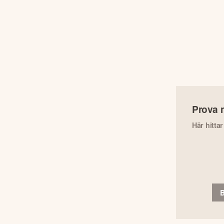
Prova 
Här hitta
B