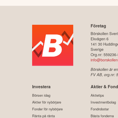
Företag
Börskollen Sver
Ekvägen 6
141 30 Hudding
Sverige
Org.nr: 559236
info@borskollen
Börskollen är en
FV AB, org.nr:
Investera
Aktier & Fond
Börsen idag
Aktietips
Aktier för nybörjare
Investmentbolag
Fonder för nybörjare
Fondrobotar
Ränta på ränta
Bästa fonderna