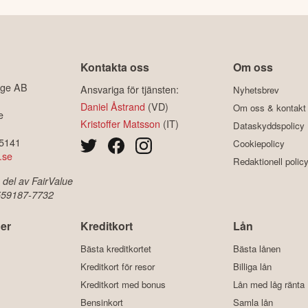
Kontakta oss
Om oss
ige AB
Ansvariga för tjänsten:
Nyhetsbrev
Daniel Åstrand
(VD)
Om oss & kontakt
e
Kristoffer Matsson
(IT)
Dataskyddspolicy
-5141
Cookiepolicy
.se
Redaktionell polic
 del av FairValue
 559187-7732
er
Kreditkort
Lån
Bästa kreditkortet
Bästa lånen
Kreditkort för resor
Billiga lån
Kreditkort med bonus
Lån med låg ränta
Bensinkort
Samla lån