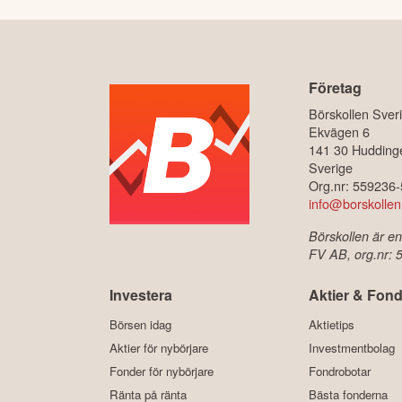
Företag
Börskollen Sver
Ekvägen 6
141 30 Hudding
Sverige
Org.nr: 559236
info@borskollen
Börskollen är en
FV AB, org.nr:
Investera
Aktier & Fond
Börsen idag
Aktietips
Aktier för nybörjare
Investmentbolag
Fonder för nybörjare
Fondrobotar
Ränta på ränta
Bästa fonderna