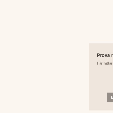
Prova 
Här hitta
B