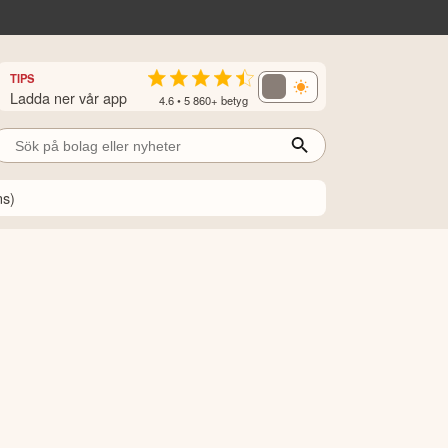
TIPS
Ladda ner vår app
4.6 • 5 860+ betyg
ns)