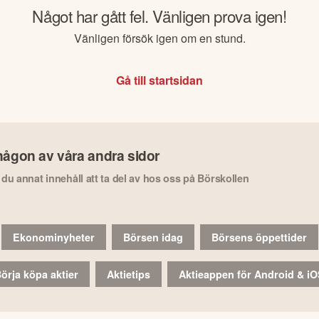
Något har gått fel. Vänligen prova igen!
Vänligen försök igen om en stund.
Gå till startsidan
någon av våra andra sidor
r du annat innehåll att ta del av hos oss på Börskollen
Ekonominyheter
Börsen idag
Börsens öppettider
örja köpa aktier
Aktietips
Aktieappen för Android & i