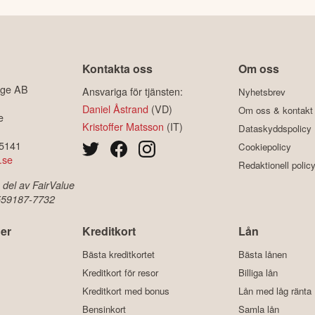
Kontakta oss
Om oss
ige AB
Ansvariga för tjänsten:
Nyhetsbrev
Daniel Åstrand
(VD)
Om oss & kontakt
e
Kristoffer Matsson
(IT)
Dataskyddspolicy
-5141
Cookiepolicy
.se
Redaktionell polic
 del av FairValue
 559187-7732
er
Kreditkort
Lån
Bästa kreditkortet
Bästa lånen
Kreditkort för resor
Billiga lån
Kreditkort med bonus
Lån med låg ränta
Bensinkort
Samla lån