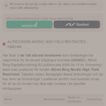
Att investera dina pengar innebär alltid en risk. Sidan kan innehålla/innehåller
reklam eller affiliatelänkar.
KÖP
ALFRED BERG NORDIC HIGH YIELD RESTRICTED
ALFRED BERG NORDIC HIGH YIELD RESTRICTED –
INNEHAV
Här listar vi
som fondbolaget har
de 100 största innehaven
rapporterat för de senast fullgångna kvartalet
.
Alfred
(
2026Q1
)
Berg Kapitalforvaltning AS
publicerade
2026-04-15
en förändring i
listan över positioner för fonden
Alfred Berg Nordic High Yield
. Tabellen nedan återspeglar dessa förändringar och du
Restricted
kan även se förändringar i positioner jämfört med kvartalet innan
för att se om fonden har ökat eller minskat i ett specifikt
värdepapper.
Andel av
Namn
Marknadsvärde
Förändring
portföljen