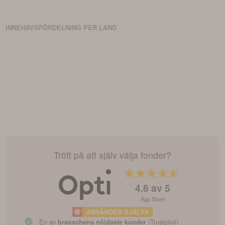
Fonden följer särskilda etiska och hållbara investeringskriterier,
inklusive normer och riktlinjer för miljö, sociala aspekter och
ägarstyrning.
INNEHAVSFÖRDELNING PER LAND
Trött på att själv välja fonder?
4.6
av 5
App Store
ANVÄNDER SJÄLVA
En av
(Trustpilot)
branschens nöjdaste kunder