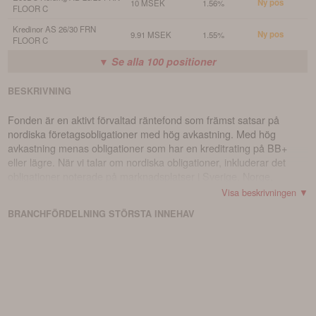
Ny pos
10 MSEK
1.56%
FLOOR C
Kredinor AS 26/30 FRN
Ny pos
9.91 MSEK
1.55%
FLOOR C
▼ Se alla
100
positioner
BESKRIVNING
Fonden är en aktivt förvaltad räntefond som främst satsar på
nordiska företagsobligationer med hög avkastning. Med hög
avkastning menas obligationer som har en kreditrating på BB+
eller lägre. När vi talar om nordiska obligationer, inkluderar det
obligationer noterade på marknadsplatser i Sverige, Norge,
Danmark, Finland och Island, samt nordiska företag noterade på
Visa beskrivningen ▼
marknadsplatser i andra länder. Förutom dessa
BRANCHFÖRDELNING
STÖRSTA
INNEHAV
företagsobligationer kan fondens tillgångar också investeras i
andra räntebärande värdepapper och penningmarknadsinstrument
med låg eller ingen officiell kreditrating, samt i derivatinstrument,
andelar i andra fonder och på konto hos kreditinstitut. Upp till 10
procent av fondens kapital får placeras i konton hos kreditinstitut
eller i andelar i andra fonder eller fondföretag. Fonden har inga
begränsningar när det gäller vilken bransch den investerar i.