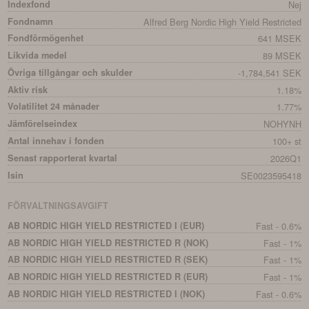
Indexfond
Nej
Fondnamn
Alfred Berg Nordic High Yield Restricted
Fondförmögenhet
641 MSEK
Likvida medel
89 MSEK
Övriga tillgångar och skulder
-1,784,541 SEK
Aktiv risk
1.18%
Volatilitet 24 månader
1.77%
Jämförelseindex
NOHYNH
Antal innehav i fonden
100+ st
Senast rapporterat kvartal
2026Q1
Isin
SE0023595418
FÖRVALTNINGSAVGIFT
AB NORDIC HIGH YIELD RESTRICTED I (EUR)
Fast - 0.6%
AB NORDIC HIGH YIELD RESTRICTED R (NOK)
Fast - 1%
AB NORDIC HIGH YIELD RESTRICTED R (SEK)
Fast - 1%
AB NORDIC HIGH YIELD RESTRICTED R (EUR)
Fast - 1%
AB NORDIC HIGH YIELD RESTRICTED I (NOK)
Fast - 0.6%