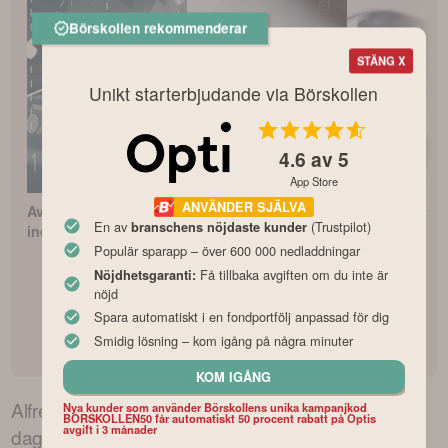
Börskollen rekommenderar
STÄNG X
Unikt starterbjudande via Börskollen
4.6
av 5
App Store
ANVÄNDER SJÄLVA
Avanza Zero – Bästa
Bästa indexfonderna
Fonderna med
En av
(Trustpilot)
branschens nöjdaste kunder
indexfonden?
med lägst avgifter
avkastning
Populär sparapp – över 600 000 nedladdningar
Få tillbaka avgiften om du inte är
Nöjdhetsgaranti:
nöjd
Spara automatiskt i en fondportfölj anpassad för dig
Smidig lösning – kom igång på några minuter
KOM IGÅNG
Alfred Berg Nordic High Yield Restricted
kurs –
Nya kunder som använder Börskollens unika kampanjkod
BORSKOLLEN50 får automatiskt 50 procent rabatt på Optis
avgift i 3 månader
dagens utveckling