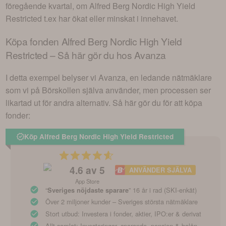
föregående kvartal, om
Alfred Berg Nordic High Yield
Restricted
t.ex har ökat eller minskat i innehavet.
Köpa fonden
Alfred Berg Nordic High Yield
Restricted
– Så här gör du hos Avanza
I detta exempel belyser vi Avanza, en ledande nätmäklare
som vi på Börskollen själva använder, men processen ser
likartad ut för andra alternativ. Så här gör du för att köpa
fonder:
Köp Alfred Berg Nordic High Yield Restricted
4.6
av 5
ANVÄNDER SJÄLVA
App Store
“
” 16 år i rad (SKI-enkät)
Sveriges nöjdaste sparare
Över 2 miljoner kunder – Sveriges största nätmäklare
Stort utbud: Investera i fonder, aktier, IPO:er & derivat
Allt samlat: Investeringar, sparande, pension & bolån