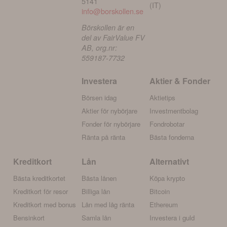
5141
(IT)
info@borskollen.se
Börskollen är en
del av FairValue FV
AB, org.nr:
559187-7732
Investera
Aktier & Fonder
Börsen idag
Aktietips
Aktier för nybörjare
Investmentbolag
Fonder för nybörjare
Fondrobotar
Ränta på ränta
Bästa fonderna
Kreditkort
Lån
Alternativt
Bästa kreditkortet
Bästa lånen
Köpa krypto
Kreditkort för resor
Billiga lån
Bitcoin
Kreditkort med bonus
Lån med låg ränta
Ethereum
Bensinkort
Samla lån
Investera i guld