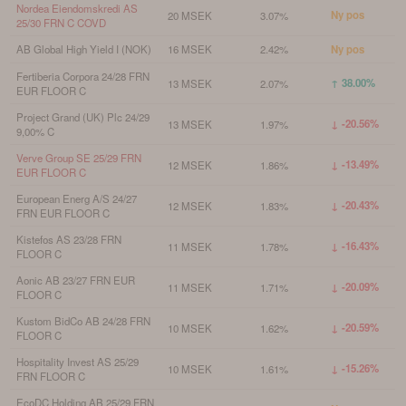
Nordea Eiendomskredi AS
Ny pos
20 MSEK
3.07%
25/30 FRN C COVD
AB Global High Yield I (NOK)
16 MSEK
2.42%
Ny pos
Fertiberia Corpora 24/28 FRN
↑ 38.00%
13 MSEK
2.07%
EUR FLOOR C
Project Grand (UK) Plc 24/29
↓ -20.56%
13 MSEK
1.97%
9,00% C
Verve Group SE 25/29 FRN
↓ -13.49%
12 MSEK
1.86%
EUR FLOOR C
European Energ A/S 24/27
↓ -20.43%
12 MSEK
1.83%
FRN EUR FLOOR C
Kistefos AS 23/28 FRN
↓ -16.43%
11 MSEK
1.78%
FLOOR C
Aonic AB 23/27 FRN EUR
↓ -20.09%
11 MSEK
1.71%
FLOOR C
Kustom BidCo AB 24/28 FRN
↓ -20.59%
10 MSEK
1.62%
FLOOR C
Hospitality Invest AS 25/29
↓ -15.26%
10 MSEK
1.61%
FRN FLOOR C
EcoDC Holding AB 25/29 FRN