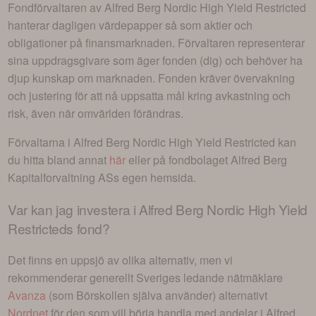
Fondförvaltaren av
Alfred Berg Nordic High Yield Restricted
hanterar dagligen värdepapper så som aktier och
obligationer på finansmarknaden. Förvaltaren representerar
sina uppdragsgivare som äger fonden (dig) och behöver ha
djup kunskap om marknaden. Fonden kräver övervakning
och justering för att nå uppsatta mål kring avkastning och
risk, även när omvärlden förändras.
Förvaltarna i
Alfred Berg Nordic High Yield Restricted
kan
du hitta bland annat
här
eller på fondbolaget
Alfred Berg
Kapitalforvaltning AS
s egen hemsida.
Var kan jag investera i
Alfred Berg Nordic High Yield
Restricteds fond
?
Det finns en uppsjö av olika alternativ, men vi
rekommenderar generellt Sveriges ledande nätmäklare
Avanza
(som Börskollen själva använder) alternativt
Nordnet
för den som vill börja handla med andelar i
Alfred