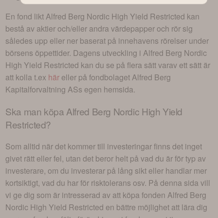
En fond likt
Alfred Berg Nordic High Yield Restricted
kan
bestå av aktier och/eller andra värdepapper och rör sig
således upp eller ner baserat på innehavens rörelser under
börsens öppettider. Dagens utveckling i
Alfred Berg Nordic
High Yield Restricted
kan du se på flera sätt varav ett sätt är
att kolla t.ex
här
eller på fondbolaget
Alfred Berg
Kapitalforvaltning AS
s egen hemsida.
Ska man köpa
Alfred Berg Nordic High Yield
Restricted
?
Som alltid när det kommer till investeringar finns det inget
givet rätt eller fel, utan det beror helt på vad du är för typ av
investerare, om du investerar på lång sikt eller handlar mer
kortsiktigt, vad du har för risktolerans osv. På denna sida vill
vi ge dig som är intresserad av att köpa fonden
Alfred Berg
Nordic High Yield Restricted
en bättre möjlighet att lära dig