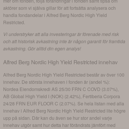
mer om fonden, följa förändringar i fonden samt tipsa om
aktörer som vi själva gillar för att fortsätta analysera och
handla fondandelar i
Alfred Berg Nordic High Yield
Restricted
.
Vi understryker att alla investeringar är förenade med risk
och att historisk avkastning inte är någon garanti för framtida
avkastning. Gör alltid din egen analys!
Alfred Berg Nordic High Yield Restricted
innehav
Alfred Berg Nordic High Yield Restricted
består av
över 100
innehav
. De största innehaven i fonden är (andel %):
Nordea Eiendomskredi AS 25/30 FRN C COVD (3.07%),
AB Global High Yield I (NOK) (2.42%), Fertiberia Corpora
24/28 FRN EUR FLOOR C (2.07%)
. Se hela listan med alla
innehav i
Alfred Berg Nordic High Yield Restricted
lite högre
upp på sidan. Där kan du även se hur stor andel varje
innehav utgör samt hur detta har förändrats jämfört med