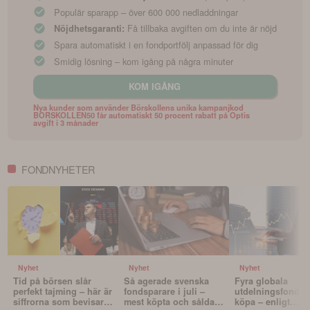
Populär sparapp – över 600 000 nedladdningar
Få tillbaka avgiften om du inte är nöjd
Nöjdhetsgaranti:
Spara automatiskt i en fondportfölj anpassad för dig
Smidig lösning – kom igång på några minuter
KOM IGÅNG
Nya kunder som använder Börskollens unika kampanjkod
BORSKOLLEN50 får automatiskt 50 procent rabatt på Optis
avgift i 3 månader
FONDNYHETER
Nyhet
Nyhet
Nyhet
Tid på börsen slår
Så agerade svenska
Fyra globala
perfekt tajming – här är
fondsparare i juli –
utdelningsfonder 
siffrorna som bevisar
mest köpta och sålda
köpa – enligt