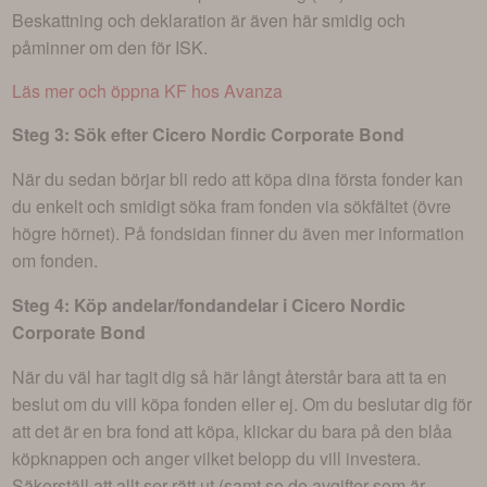
Beskattning och deklaration är även här smidig och
påminner om den för ISK.
Läs mer och öppna KF hos Avanza
Steg 3: Sök efter
Cicero Nordic Corporate Bond
När du sedan börjar bli redo att köpa dina första fonder kan
du enkelt och smidigt söka fram fonden via sökfältet (övre
högre hörnet). På fondsidan finner du även mer information
om fonden.
Steg 4: Köp andelar/fondandelar i
Cicero Nordic
Corporate Bond
När du väl har tagit dig så här långt återstår bara att ta en
beslut om du vill köpa fonden eller ej. Om du beslutar dig för
att det är en bra fond att köpa, klickar du bara på den blåa
köpknappen och anger vilket belopp du vill investera.
Säkerställ att allt ser rätt ut (samt se de avgifter som är