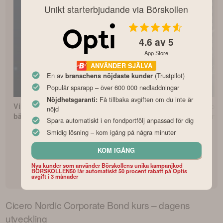
Unikt starterbjudande via Börskollen
4.6
av 5
App Store
ANVÄNDER SJÄLVA
En av
(Trustpilot)
branschens nöjdaste kunder
Populär sparapp – över 600 000 nedladdningar
Få tillbaka avgiften om du inte är
Nöjdhetsgaranti:
Vilken är Sveriges
Så börjar du investera
Avanza Zero –
nöjd
bästa fondrobot?
i fonder som nybörjare
indexfonden?
Spara automatiskt i en fondportfölj anpassad för dig
Smidig lösning – kom igång på några minuter
KOM IGÅNG
Nya kunder som använder Börskollens unika kampanjkod
BORSKOLLEN50 får automatiskt 50 procent rabatt på Optis
avgift i 3 månader
Cicero Nordic Corporate Bond
kurs – dagens
utveckling