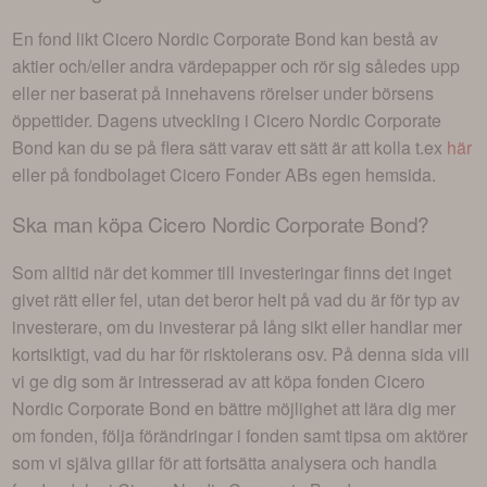
En fond likt
Cicero Nordic Corporate Bond
kan bestå av
aktier och/eller andra värdepapper och rör sig således upp
eller ner baserat på innehavens rörelser under börsens
öppettider. Dagens utveckling i
Cicero Nordic Corporate
Bond
kan du se på flera sätt varav ett sätt är att kolla t.ex
här
eller på fondbolaget
Cicero Fonder AB
s egen hemsida.
Ska man köpa
Cicero Nordic Corporate Bond
?
Som alltid när det kommer till investeringar finns det inget
givet rätt eller fel, utan det beror helt på vad du är för typ av
investerare, om du investerar på lång sikt eller handlar mer
kortsiktigt, vad du har för risktolerans osv. På denna sida vill
vi ge dig som är intresserad av att köpa fonden
Cicero
Nordic Corporate Bond
en bättre möjlighet att lära dig mer
om fonden, följa förändringar i fonden samt tipsa om aktörer
som vi själva gillar för att fortsätta analysera och handla