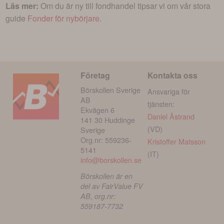
Läs mer:
Om du är ny till fondhandel tipsar vi om vår stora
guide
Fonder för nybörjare
.
Företag
Kontakta oss
Börskollen Sverige
Ansvariga för
AB
tjänsten:
Ekvägen 6
Daniel Åstrand
141 30 Huddinge
(VD)
Sverige
Org.nr: 559236-
Kristoffer Matsson
5141
(IT)
info@borskollen.se
Börskollen är en
del av FairValue FV
AB, org.nr:
559187-7732