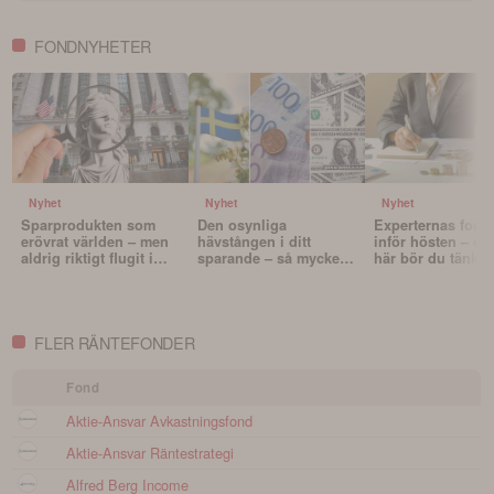
FONDNYHETER
Nyhet
Nyhet
Nyhet
Sparprodukten som
Den osynliga
Experternas fond
erövrat världen – men
hävstången i ditt
inför hösten – oc
aldrig riktigt flugit i
sparande – så mycket
här bör du tänka 
Sverige
påverkar valutan din
innan du väljer f
portfölj
FLER RÄNTEFONDER
Fond
Aktie-Ansvar Avkastningsfond
Aktie-Ansvar Räntestrategi
Alfred Berg Income