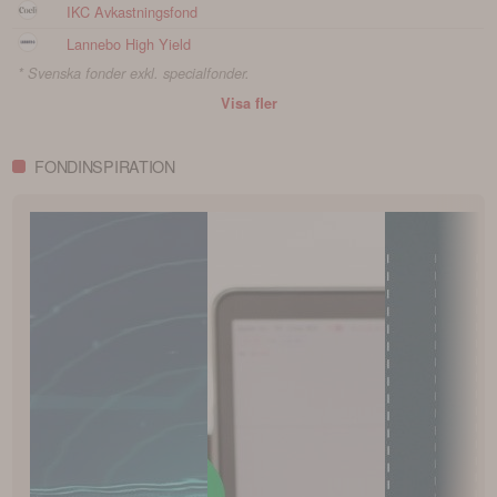
IKC Avkastningsfond
Lannebo High Yield
* Svenska fonder exkl. specialfonder.
Visa fler
FONDINSPIRATION