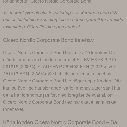
fondandelar i
Cicero Nordic Corporate Bond
.
Vi understryker att alla investeringar är förenade med risk
och att historisk avkastning inte är någon garanti för framtida
avkastning. Gör alltid din egen analys!
Cicero Nordic Corporate Bond
innehav
Cicero Nordic Corporate Bond
består av
70 innehav
. De
största innehaven i fonden är (andel %):
SV EXPK 3,219
261218 (3.08%), STADSHYP 280403 FRN (3.07%), VOI
281017 FRN (2.38%)
. Se hela listan med alla innehav i
Cicero Nordic Corporate Bond
lite högre upp på sidan. Där
kan du även se hur stor andel varje innehav utgör samt hur
detta har förändrats jämfört med föregående kvartal, om
Cicero Nordic Corporate Bond
t.ex har ökat eller minskat i
innehavet.
Köpa fonden
Cicero Nordic Corporate Bond
– Så