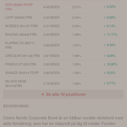
SEB 290903 PERP
↑ 9.52%
4.08 MSEK
2.07%
FRN
LHYP 260930 FRN
4.02 MSEK
2.04%
↑ 9.68%
NORDEA 301127 FRN
4.01 MSEK
2.03%
↑ 9.14%
ÅHLENS 290429 FRN
3.94 MSEK
1.99%
↑ 11.17%
KLARNA CO 280711
↑ 9.44%
3.89 MSEK
1.97%
FRN
CIRCULAR 291126 FRN
3.87 MSEK
1.96%
↑ 8.89%
PAMICA 271205 FRN
3.85 MSEK
1.95%
↑ 10.80%
AVANZA 300514 PERP
3.86 MSEK
1.95%
↑ 9.55%
M2 ASS MGM
↑ 9.71%
3.79 MSEK
1.92%
281016FRN
▼ Se alla
70
positioner
BESKRIVNING
Cicero Nordic Corporate Bond är en hållbar nordisk räntefond med
aktiv förvaltning, som har en riskprofil på låg till medel. Fonden