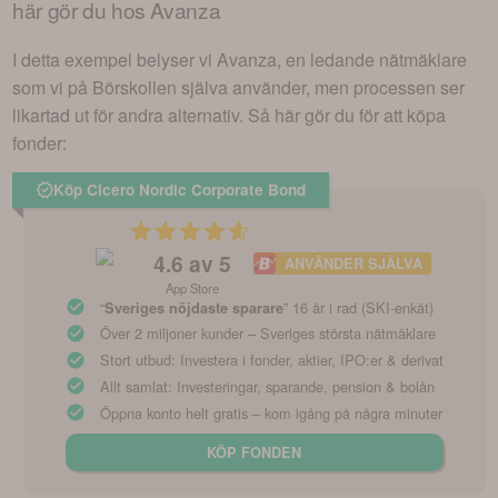
här gör du hos Avanza
I detta exempel belyser vi Avanza, en ledande nätmäklare
som vi på Börskollen själva använder, men processen ser
likartad ut för andra alternativ. Så här gör du för att köpa
fonder:
Köp Cicero Nordic Corporate Bond
4.6
av 5
ANVÄNDER SJÄLVA
App Store
“
” 16 år i rad (SKI-enkät)
Sveriges nöjdaste sparare
Över 2 miljoner kunder – Sveriges största nätmäklare
Stort utbud: Investera i fonder, aktier, IPO:er & derivat
Allt samlat: Investeringar, sparande, pension & bolån
Öppna konto helt gratis – kom igång på några minuter
KÖP FONDEN