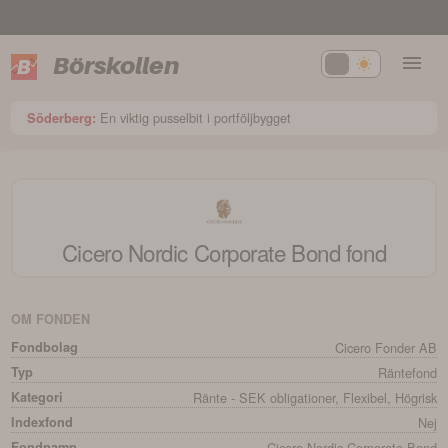
Börskollen
En viktig pusselbit i portföljbygget
Söderberg:
Cicero Nordic Corporate Bond
fond
OM FONDEN
Fondbolag
Cicero Fonder AB
Typ
Räntefond
Kategori
Ränte - SEK obligationer, Flexibel, Högrisk
Indexfond
Nej
Fondnamn
Cicero Nordic Corporate Bond