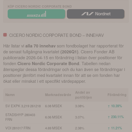
KÖP
CICERO NORDIC CORPORATE BOND
CICERO NORDIC CORPORATE BOND – INNEHAV
Här listar vi
som fondbolaget har rapporterat för
alla 70 innehav
de senast fullgångna kvartalet
.
Cicero Fonder AB
(
2026Q1
)
publicerade
2026-04-15
en förändring i listan över positioner för
fonden
. Tabellen nedan
Cicero Nordic Corporate Bond
återspeglar dessa förändringar och du kan även se förändringar i
positioner jämfört med kvartalet innan för att se om fonden har
ökat eller minskat i ett specifikt värdepapper.
Andel av
Namn
Marknadsvärde
Förändring
portföljen
SV EXPK 3,219 261218
6.08 MSEK
3.08%
↑ 10.39%
STADSHYP 280403
↑ 230.11%
6.06 MSEK
3.07%
FRN
VOI 281017 FRN
4.69 MSEK
2.38%
↑ 11.21%