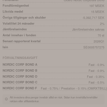
Fondförmögenhet
197 MSEK
Likvida medel
15 MSEK
Övriga tillgångar och skulder
-5,392,717 SEK
Volatilitet 24 månader
2%
Jämförelseindex
Jämförelseindex saknas
Antal innehav i fonden
70 st
Senast rapporterat kvartal
2026Q1
Isin
SE0005757275
FÖRVALTNINGSAVGIFT
NORDIC CORP BOND A
Fast - 0.9%
NORDIC CORP BOND B
Fast - 0.9%
NORDIC CORP BOND D
Fast - 0.35%
NORDIC CORP BOND C
Fast - 0.5%
NORDIC CORP BOND F
Fast - 0.75% / Prestation - 0.15% (OMRXTBILL
Att investera dina pengar innebär alltid en risk. Sidan kan innehålla/innehåller
reklam eller affiliatelänkar.