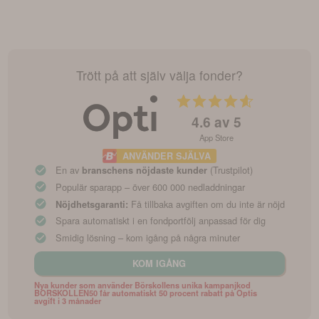
Trött på att själv välja fonder?
4.6
av 5
App Store
ANVÄNDER SJÄLVA
En av
(Trustpilot)
branschens nöjdaste kunder
Populär sparapp – över 600 000 nedladdningar
Få tillbaka avgiften om du inte är nöjd
Nöjdhetsgaranti:
Spara automatiskt i en fondportfölj anpassad för dig
Smidig lösning – kom igång på några minuter
KOM IGÅNG
Nya kunder som använder Börskollens unika kampanjkod
BORSKOLLEN50 får automatiskt 50 procent rabatt på Optis
avgift i 3 månader