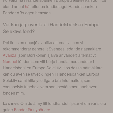
Förvaltarna i
Handelsbanken Europa Selektiv
kan du hitta
bland annat
här
eller på fondbolaget
Handelsbanken
Fonder AB
s egen hemsida.
Var kan jag investera i
Handelsbanken Europa
Selektivs fond
?
Det finns en uppsjö av olika alternativ, men vi
rekommenderar generellt Sveriges ledande nätmäklare
Avanza
(som Börskollen själva använder) alternativt
Nordnet
för den som vill börja handla med andelar i
Handelsbanken Europa Selektiv
. Hos dessa nätmäklare
kan du även se utvecklingen i
Handelsbanken Europa
Selektiv
samt hitta ytterligare bra information, som
exempelvis innehav, vem som bestämmer innehaven i
fonden m.m.
Läs mer:
Om du är ny till fondhandel tipsar vi om vår stora
guide
Fonder för nybörjare
.