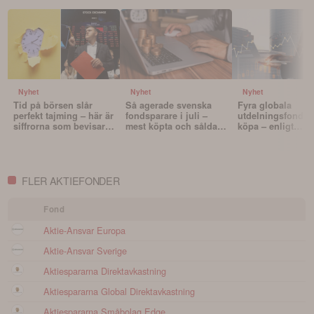
Nyhet
Nyhet
Nyhet
Tid på börsen slår
Så agerade svenska
Fyra globala
perfekt tajming – här är
fondsparare i juli –
utdelningsfonder 
siffrorna som bevisar
mest köpta och sålda
köpa – enligt
det
fonderna
Morningstar
FLER AKTIEFONDER
Fond
Aktie-Ansvar Europa
Aktie-Ansvar Sverige
Aktiespararna Direktavkastning
Aktiespararna Global Direktavkastning
Aktiespararna Småbolag Edge