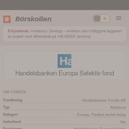
Börskollen
Investera i Zenergy – emission ska möjliggöra byggstart
Erbjudande:
av projekt med affärsvärde på 108 MSEK (annons)
Handelsbanken Europa Selektiv
fond
OM FONDEN
Fondbolag
Handelsbanken Fonder AB
Typ
Aktiefond
Kategori
Europa, Flexibel storlek bolag
Indexfond
Nej
Fondnamn
Handelsbanken Europa Selektiv