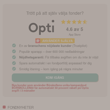
överlåtbara värdepapper utgivna av företag i Europa, eller som
handlas på europeiska marknader enligt fondbestämmelserna.
Fonden kan också investera i värdepapper utgivna av företag
Trött på att själv välja fonder?
utanför Europa, men detta får högst utgöra 10 procent av fondens
totala förmögenhet. Dessutom kan fonden placera i
penningmarknadsinstrument, derivatinstrument, andra fonder (upp
4.6
av 5
till 10 procent av fondens förmögenhet) och på konto i
App Store
kreditinstitut.
ANVÄNDER SJÄLVA
En av
(Trustpilot)
branschens nöjdaste kunder
Populär sparapp – över 600 000 nedladdningar
Få tillbaka avgiften om du inte är nöjd
Nöjdhetsgaranti:
Spara automatiskt i en fondportfölj anpassad för dig
Smidig lösning – kom igång på några minuter
KOM IGÅNG
Nya kunder som använder Börskollens unika kampanjkod
BORSKOLLEN50 får automatiskt 50 procent rabatt på Optis
avgift i 3 månader
FONDNYHETER