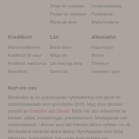
Aktier för nybörjare
Investmentbolag
Fonder för nybörjare
Fondrobotar
Ränta på ränta
Bästa fonderna
Kreditkort
Lån
Alternativt
Bästa kreditkortet
Bästa lånen
Köpa krypto
Kreditkort för resor
Billiga lån
Bitcoin
Kreditkort med bonus
Lån med låg ränta
Ethereum
Bensinkort
Samla lån
Investera i guld
Kort om oss
Börskollen är en prisvinnande nyhetstidning och tjänst för
börsintresserade som grundades 2015. Idag drivs tjänsten
primärt av
Kristoffer
och
Daniel
. Båda har stor erfarenhet av
börsen, aktier, investeringar, privatekonomi, företagande och
motorrelaterat – ämnen som det frekvent skrivs nyheter om till
Börskollens växande skara läsare. Nyhetsappen som finns
tillgänglig, kostnadsfritt, har under åren laddats ner