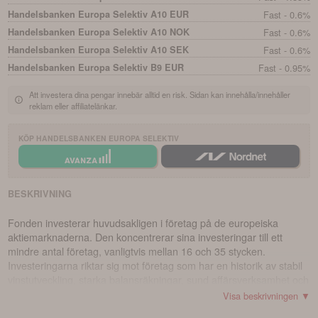
Handelsbanken Europa Selektiv A10 EUR
Fast - 0.6%
Handelsbanken Europa Selektiv A10 NOK
Fast - 0.6%
Handelsbanken Europa Selektiv A10 SEK
Fast - 0.6%
Handelsbanken Europa Selektiv B9 EUR
Fast - 0.95%
Att investera dina pengar innebär alltid en risk. Sidan kan innehålla/innehåller
reklam eller affiliatelänkar.
KÖP
HANDELSBANKEN EUROPA SELEKTIV
BESKRIVNING
Fonden investerar huvudsakligen i företag på de europeiska
aktiemarknaderna. Den koncentrerar sina investeringar till ett
mindre antal företag, vanligtvis mellan 16 och 35 stycken.
Investeringarna riktar sig mot företag som har en historik av stabil
vinstutveckling, starka balansräkningar, sund affärsverksamhet och
tillväxt i utdelningar. Fondens basvaluta är euro (EUR). Den är en
Visa beskrivningen ▼
värdepappersfond (UCITS) som har möjlighet att investera i