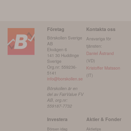
Företag
Kontakta oss
Börskollen Sverige
Ansvariga för
AB
tjänsten:
Ekvägen 6
Daniel Åstrand
141 30 Huddinge
(VD)
Sverige
Org.nr: 559236-
Kristoffer Matsson
5141
(IT)
info@borskollen.se
Börskollen är en
del av FairValue FV
AB, org.nr:
559187-7732
Investera
Aktier & Fonder
Börsen idag
Aktietips