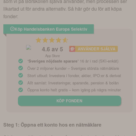
som vi på Börskollen själva använder, men processen ser
likartad ut för andra alternativ. Så här gör du för att köpa
fonder:
Köp Handelsbanken Europa Selektiv
4.6
av 5
ANVÄNDER SJÄLVA
App Store
“
” 16 år i rad (SKI-enkät)
Sveriges nöjdaste sparare
Över 2 miljoner kunder – Sveriges största nätmäklare
Stort utbud: Investera i fonder, aktier, IPO:er & derivat
Allt samlat: Investeringar, sparande, pension & bolån
Öppna konto helt gratis – kom igång på några minuter
KÖP FONDEN
Steg 1: Öppna ett konto hos en nätmäklare