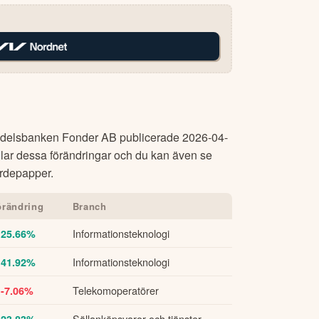
delsbanken Fonder AB
publicerade
2026-04-
lar dessa förändringar och du kan även se
värdepapper.
örändring
Branch
Informationsteknologi
 25.66%
Informationsteknologi
 41.92%
Telekomoperatörer
 -7.06%
Sällanköpsvaror och tjänster
 23.83%