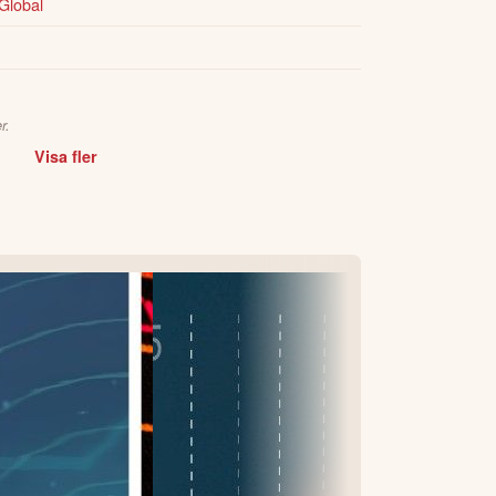
Global
r.
Visa fler