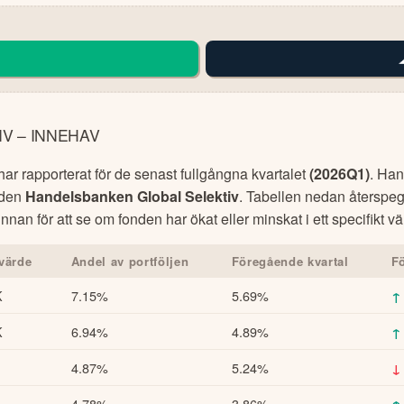
V – INNEHAV
r rapporterat för de senast fullgångna kvartalet
(
2026Q1
)
.
Han
onden
Handelsbanken Global Selektiv
. Tabellen nedan återspeg
innan för att se om fonden har ökat eller minskat i ett specifikt 
värde
Andel av portföljen
Föregående kvartal
F
K
7.15%
5.69%
↑
K
6.94%
4.89%
↑
4.87%
5.24%
↓
4.78%
3.86%
↑