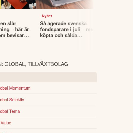
Nyhet
Nyhet
en slår
Så agerade svenska
Fyra globa
ming – här är
fondsparare i juli – mest
utdelningsf
om bevisar
köpta och sålda
köpa – enli
fonderna
Morningsta
: GLOBAL, TILLVÄXTBOLAG
lobal Momentum
bal Selektiv
lobal Tema
 Value