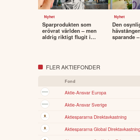
Nyhet
Nyhet
Sparprodukten som
Den osynli
erövrat världen – men
hävstången 
aldrig riktigt flugit i
sparande –
Sverige
påverkar va
portfölj
FLER AKTIEFONDER
Fond
Aktie-Ansvar Europa
Aktie-Ansvar Sverige
Aktiespararna Direktavkastning
Aktiespararna Global Direktavkastnin