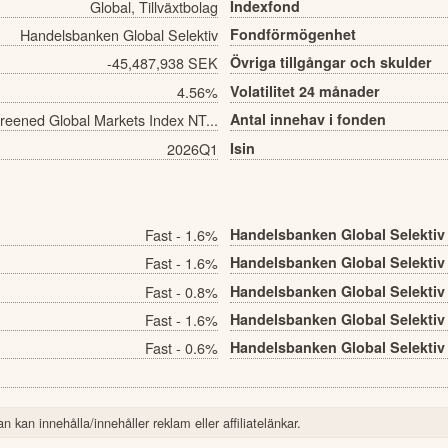
Global, Tillväxtbolag
Indexfond
Handelsbanken Global Selektiv
Fondförmögenhet
-45,487,938 SEK
Övriga tillgångar och skulder
4.56%
Volatilitet 24 månader
reened Global Markets Index NT...
Antal innehav i fonden
2026Q1
Isin
Fast - 1.6%
Handelsbanken Global Selekti
Fast - 1.6%
Handelsbanken Global Selekti
Fast - 0.8%
Handelsbanken Global Selekti
Fast - 1.6%
Handelsbanken Global Selekti
Fast - 0.6%
Handelsbanken Global Selekti
n kan innehålla/innehåller reklam eller affiliatelänkar.