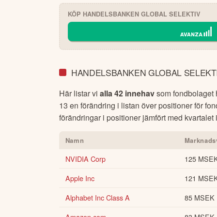
KÖP
HANDELSBANKEN GLOBAL SELEKTIV
HANDELSBANKEN GLOBAL SELEKTI
Här listar vi
alla 42 innehav
som fondbolaget ha
13
en förändring i listan över positioner för f
förändringar i positioner jämfört med kvartalet 
Namn
Marknads
NVIDIA Corp
125 MSE
Apple Inc
121 MSE
Alphabet Inc Class A
85 MSEK
Amazon.com
83 MSEK