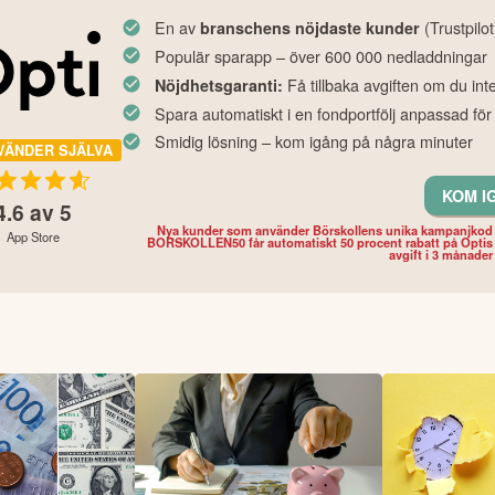
En av
(Trustpilot
branschens nöjdaste kunder
Populär sparapp – över 600 000 nedladdningar
Få tillbaka avgiften om du int
Nöjdhetsgaranti:
Spara automatiskt i en fondportfölj anpassad för
Smidig lösning – kom igång på några minuter
VÄNDER SJÄLVA
KOM I
4.6
av 5
Nya kunder som använder Börskollens unika kampanjkod
App Store
BORSKOLLEN50 får automatiskt 50 procent rabatt på Optis
avgift i 3 månader