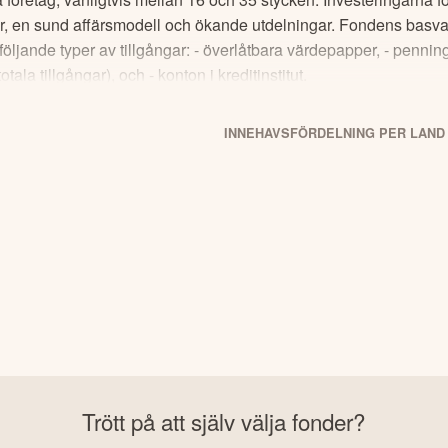
ingar, en sund affärsmodell och ökande utdelningar. Fondens basv
öljande typer av tillgångar: - överlåtbara värdepapper, - pennin
la tillgångar), och - konton i kreditinstitut.
INNEHAVSFÖRDELNING PER LAND
Trött på att själv välja fonder?