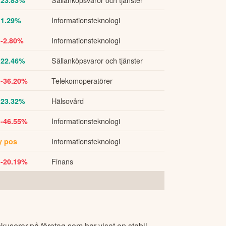
Informationsteknologi
 1.29%
Informationsteknologi
 -2.80%
Sällanköpsvaror och tjänster
 22.46%
Telekomoperatörer
 -36.20%
Hälsovård
 23.32%
Informationsteknologi
 -46.55%
Informationsteknologi
y pos
Finans
 -20.19%
okuserar på företag som har visat en stabil