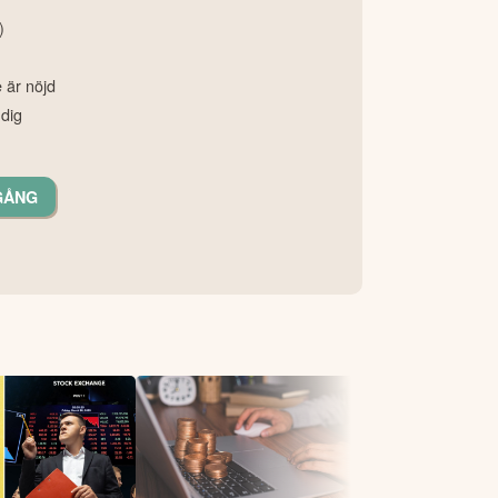
)
e är nöjd
 dig
GÅNG