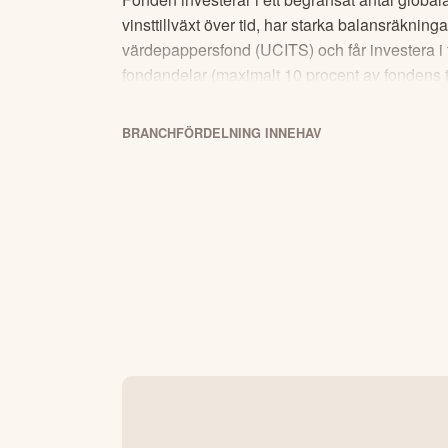
vinsttillväxt över tid, har starka balansräkn
värdepappersfond (UCITS) och får investera i f
fondandelar (maximalt 10 procent av fondens tota
BRANCHFÖRDELNING
INNEHAV