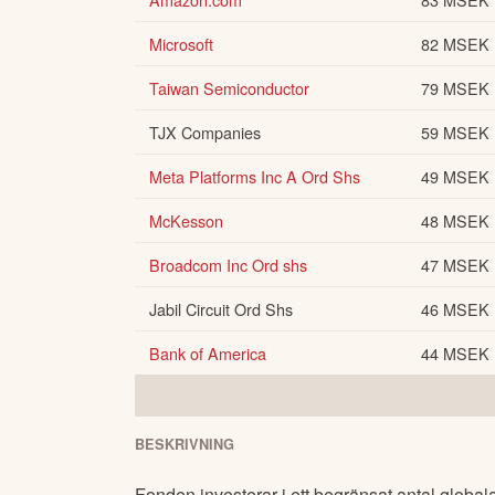
Microsoft
82 MSEK
Taiwan Semiconductor
79 MSEK
TJX Companies
59 MSEK
Meta Platforms Inc A Ord Shs
49 MSEK
McKesson
48 MSEK
Broadcom Inc Ord shs
47 MSEK
Jabil Circuit Ord Shs
46 MSEK
Bank of America
44 MSEK
BESKRIVNING
Fonden investerar i ett begränsat antal globala