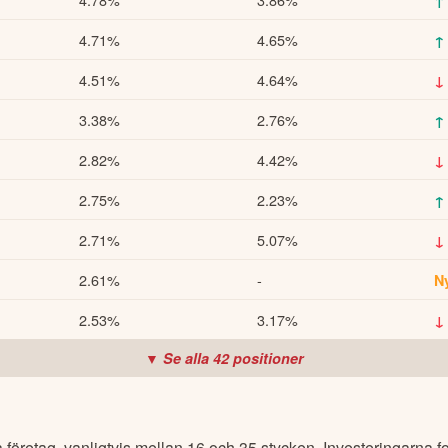
4.71%
4.65%
↑
4.51%
4.64%
↓
3.38%
2.76%
↑
2.82%
4.42%
↓
2.75%
2.23%
↑
2.71%
5.07%
↓
2.61%
-
N
2.53%
3.17%
↓
▼ Se alla
42
positioner
 företag, vanligtvis mellan 16 och 35 stycken. Investeringarna f