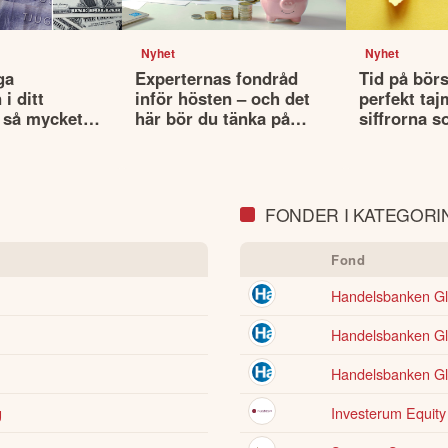
Nyhet
Nyhet
ga
Experternas fondråd
Tid på börs
i ditt
inför hösten – och det
perfekt taj
 så mycket
här bör du tänka på
siffrorna s
lutan din
innan du väljer fonder
det
FONDER I KATEGORIN
Fond
Handelsbanken G
Handelsbanken Glo
Handelsbanken G
g
Investerum Equity