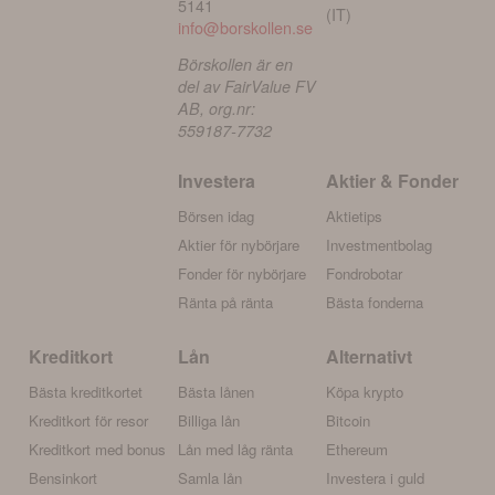
5141
(IT)
info@borskollen.se
Börskollen är en
del av FairValue FV
AB, org.nr:
559187-7732
Investera
Aktier & Fonder
Börsen idag
Aktietips
Aktier för nybörjare
Investmentbolag
Fonder för nybörjare
Fondrobotar
Ränta på ränta
Bästa fonderna
Kreditkort
Lån
Alternativt
Bästa kreditkortet
Bästa lånen
Köpa krypto
Kreditkort för resor
Billiga lån
Bitcoin
Kreditkort med bonus
Lån med låg ränta
Ethereum
Bensinkort
Samla lån
Investera i guld