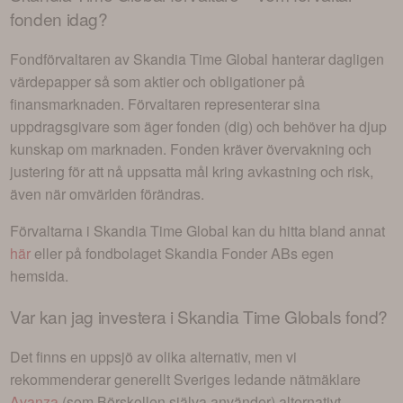
fonden idag?
Fondförvaltaren av
Skandia Time Global
hanterar dagligen
värdepapper så som aktier och obligationer på
finansmarknaden. Förvaltaren representerar sina
uppdragsgivare som äger fonden (dig) och behöver ha djup
kunskap om marknaden. Fonden kräver övervakning och
justering för att nå uppsatta mål kring avkastning och risk,
även när omvärlden förändras.
Förvaltarna i
Skandia Time Global
kan du hitta bland annat
här
eller på fondbolaget
Skandia Fonder AB
s egen
hemsida.
Var kan jag investera i
Skandia Time Globals fond
?
Det finns en uppsjö av olika alternativ, men vi
rekommenderar generellt Sveriges ledande nätmäklare
Avanza
(som Börskollen själva använder) alternativt