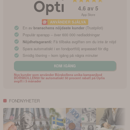
4.6
av 5
App Store
ANVÄNDER SJÄLVA
En av
(Trustpilot)
branschens nöjdaste kunder
Populär sparapp – över 600 000 nedladdningar
Få tillbaka avgiften om du inte är nöjd
Nöjdhetsgaranti:
Spara automatiskt i en fondportfölj anpassad för dig
Smidig lösning – kom igång på några minuter
KOM IGÅNG
Nya kunder som använder Börskollens unika kampanjkod
BORSKOLLEN50 får automatiskt 50 procent rabatt på Optis
avgift i 3 månader
FONDNYHETER