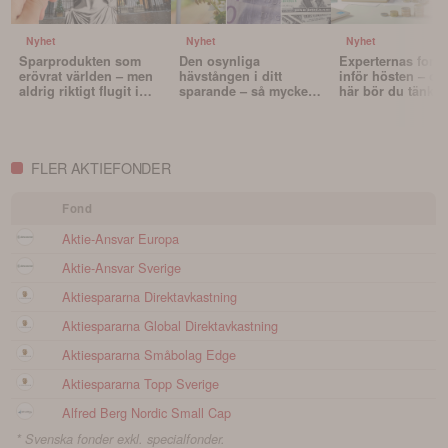
Nyhet
Nyhet
Nyhet
Sparprodukten som
Den osynliga
Experternas fond
erövrat världen – men
hävstången i ditt
inför hösten – oc
aldrig riktigt flugit i
sparande – så mycket
här bör du tänka 
Sverige
påverkar valutan din
innan du väljer f
portfölj
FLER AKTIEFONDER
Fond
Aktie-Ansvar Europa
Aktie-Ansvar Sverige
Aktiespararna Direktavkastning
Aktiespararna Global Direktavkastning
Aktiespararna Småbolag Edge
Aktiespararna Topp Sverige
Alfred Berg Nordic Small Cap
* Svenska fonder exkl. specialfonder.