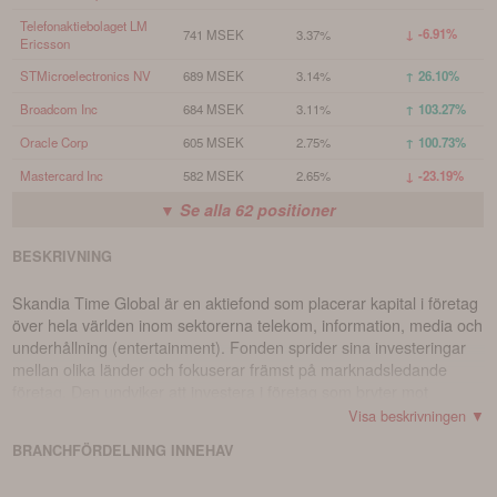
Telefonaktiebolaget LM
↓ -6.91%
741 MSEK
3.37%
Ericsson
STMicroelectronics NV
689 MSEK
3.14%
↑ 26.10%
Broadcom Inc
684 MSEK
3.11%
↑ 103.27%
Oracle Corp
605 MSEK
2.75%
↑ 100.73%
Mastercard Inc
582 MSEK
2.65%
↓ -23.19%
▼ Se alla
62
positioner
BESKRIVNING
Skandia Time Global är en aktiefond som placerar kapital i företag
över hela världen inom sektorerna telekom, information, media och
underhållning (entertainment). Fonden sprider sina investeringar
mellan olika länder och fokuserar främst på marknadsledande
företag. Den undviker att investera i företag som bryter mot
internationella normer för hållbarhet (såsom FN Global Compact)
Visa beskrivningen ▼
om dessa inte visar en vilja till förbättring. Dessutom investerar
BRANCHFÖRDELNING
INNEHAV
fonden inte i företag som är involverade i kontroversiella vapen
eller tobakstillverkning. Fonden håller sig även borta från företag