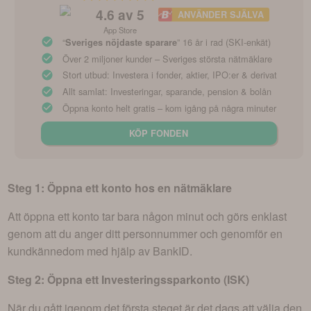
4.6
av 5
ANVÄNDER SJÄLVA
App Store
“
” 16 år i rad (SKI-enkät)
Sveriges nöjdaste sparare
Över 2 miljoner kunder – Sveriges största nätmäklare
Stort utbud: Investera i fonder, aktier, IPO:er & derivat
Allt samlat: Investeringar, sparande, pension & bolån
Öppna konto helt gratis – kom igång på några minuter
KÖP FONDEN
Steg 1: Öppna ett konto hos en nätmäklare
Att öppna ett konto tar bara någon minut och görs enklast
genom att du anger ditt personnummer och genomför en
kundkännedom med hjälp av BankID.
Steg 2: Öppna ett Investeringssparkonto (ISK)
När du gått igenom det första steget är det dags att välja den