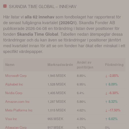
SKANDIA TIME GLOBAL – INNEHAV
Här listar vi
som fondbolaget har rapporterat för
alla 62 innehav
de senast fullgångna kvartalet
.
Skandia Fonder AB
(
2026Q1
)
publicerade
2026-04-08
en förändring i listan över positioner för
fonden
. Tabellen nedan återspeglar dessa
Skandia Time Global
förändringar och du kan även se förändringar i positioner jämfört
med kvartalet innan för att se om fonden har ökat eller minskat i ett
specifikt värdepapper.
Andel av
Namn
Marknadsvärde
Förändring
portföljen
Microsoft Corp
1,945 MSEK
8.85%
↓ -2.85%
Alphabet Inc
1,528 MSEK
6.95%
↑ 8.09%
Nvidia Corp
1,405 MSEK
6.4%
↓ -6.30%
Amazon.com Inc
1,287 MSEK
5.86%
↑ 8.32%
Meta Platforms Inc
1,015 MSEK
4.62%
↓ -17.50%
Visa Inc
955 MSEK
4.35%
↑ 6.62%
Atlassian Corp
917 MSEK
4.17%
0%