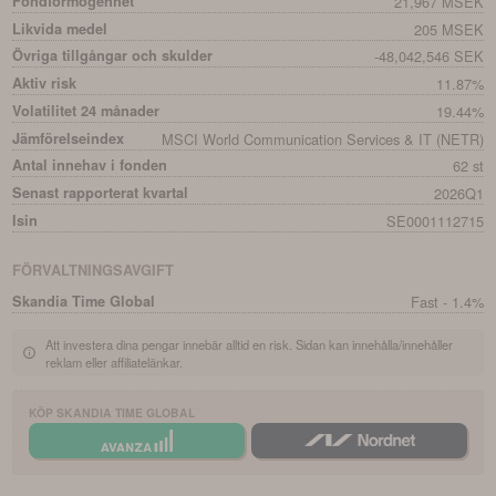
Fondförmögenhet
21,967 MSEK
Likvida medel
205 MSEK
Övriga tillgångar och skulder
-48,042,546 SEK
Aktiv risk
11.87%
Volatilitet 24 månader
19.44%
Jämförelseindex
MSCI World Communication Services & IT (NETR)
Antal innehav i fonden
62 st
Senast rapporterat kvartal
2026Q1
Isin
SE0001112715
FÖRVALTNINGSAVGIFT
Skandia Time Global
Fast - 1.4%
Att investera dina pengar innebär alltid en risk. Sidan kan innehålla/innehåller
reklam eller affiliatelänkar.
KÖP
SKANDIA TIME GLOBAL