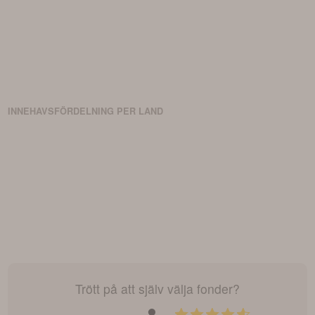
som är involverade i cannabis för rekreationsbruk och är mycket
restriktiv när det gäller investeringar i företag som hanterar
medicinsk cannabis. Slutligen undviker fonden investeringar i
företag som utvinner kol för energiproduktion.
INNEHAVSFÖRDELNING PER LAND
Trött på att själv välja fonder?