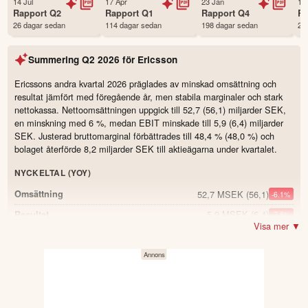
14 Jul
17 Apr
23 Jan
14
Status
Noterad
Rapport
Q2
Rapport
Q1
Rapport
Q4
R
26 dagar sedan
114 dagar sedan
198 dagar sedan
29
Land
Sverige
Första handelsdag
31 Dec 1975
Summering
Q2 2026
för
Ericsson
Antal ägare Avanza
71,236 st
Antal ägare Nordnet
18,867 st
Ericssons andra kvartal 2026 präglades av minskad omsättning och
resultat jämfört med föregående år, men stabila marginaler och stark
Källa:
Börsdata
nettokassa. Nettoomsättningen uppgick till 52,7 (56,1) miljarder SEK,
en minskning med 6 %, medan EBIT minskade till 5,9 (6,4) miljarder
SEK. Justerad bruttomarginal förbättrades till 48,4 % (48,0 %) och
bolaget återförde 8,2 miljarder SEK till aktieägarna under kvartalet.
NYCKELTAL (YOY)
52,7 MSEK
(56,1)
Omsättning
-6.1
%
5,9 MSEK
(6,4)
Resultat
-7.8
%
Visa mer ▼
48,4 %
(48)
Justerad bruttomarginal
0.4
45,8 %
(47,5)
Bruttomarginal
-1.7
0,4 MSEK
(2,6)
Fritt kassaflöde före M&A
-84.6
%
59,8 MSEK
(36)
Nettokassa vid periodens slut
66.1
%