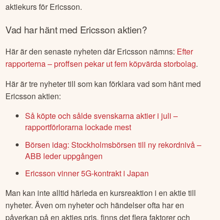
aktiekurs för
Ericsson
.
Vad har hänt med
Ericsson
aktien?
Här är den senaste nyheten där
Ericsson
nämns:
Efter
rapporterna – proffsen pekar ut fem köpvärda storbolag
.
Här är tre nyheter till som kan förklara vad som hänt med
Ericsson
aktien:
Så köpte och sålde svenskarna aktier i juli –
rapportförlorarna lockade mest
Börsen idag: Stockholmsbörsen till ny rekordnivå –
ABB leder uppgången
Ericsson vinner 5G-kontrakt i Japan
Man kan inte alltid härleda en kursreaktion i en aktie till
nyheter. Även om nyheter och händelser ofta har en
påverkan på en akties pris, finns det flera faktorer och