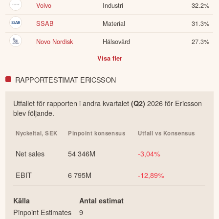
Volvo
Industri
32.2
%
SSAB
Material
31.3
%
Novo Nordisk
Hälsovård
27.3
%
Visa fler
RAPPORTESTIMAT ERICSSON
Utfallet för rapporten i
andra
kvartalet
2026
för
Ericsson
(Q
2
)
blev följande.
Nyckeltal,
SEK
Pinpoint konsensus
Utfall vs Konsensus
Net sales
54 346M
-3,04%
EBIT
6 795M
-12,89%
Källa
Antal estimat
Pinpoint Estimates
9