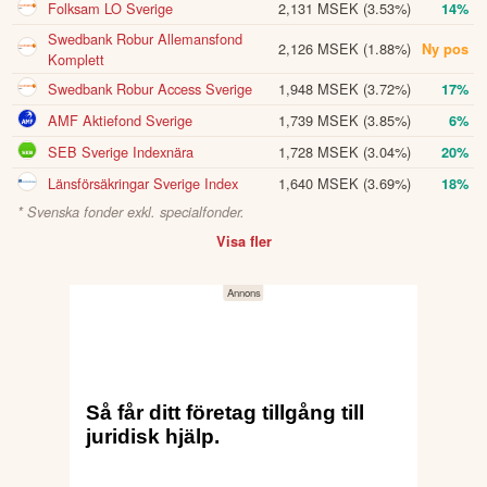
Folksam LO Sverige
2,131 MSEK
(3.53%)
14%
Swedbank Robur Allemansfond
2,126 MSEK
(1.88%)
Ny pos
Komplett
Swedbank Robur Access Sverige
1,948 MSEK
(3.72%)
17%
AMF Aktiefond Sverige
1,739 MSEK
(3.85%)
6%
SEB Sverige Indexnära
1,728 MSEK
(3.04%)
20%
Länsförsäkringar Sverige Index
1,640 MSEK
(3.69%)
18%
* Svenska fonder exkl. specialfonder.
Visa fler