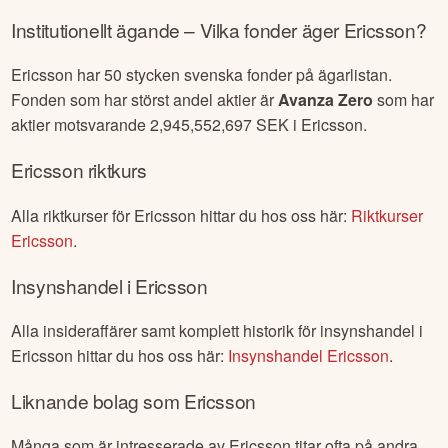
Institutionellt ägande – Vilka fonder äger
Ericsson
?
Ericsson
har
50
stycken svenska fonder på ägarlistan.
Fonden som har störst andel aktier är
Avanza Zero
som har
aktier motsvarande
2,945,552,697
SEK i
Ericsson
.
Ericsson
riktkurs
Alla riktkurser för
Ericsson
hittar du hos oss här:
Riktkurser
Ericsson
.
Insynshandel i
Ericsson
Alla insideraffärer samt komplett historik för insynshandel i
Ericsson
hittar du hos oss här:
Insynshandel
Ericsson
.
Liknande bolag som
Ericsson
Många som är intresserade av
Ericsson
titar ofta på andra