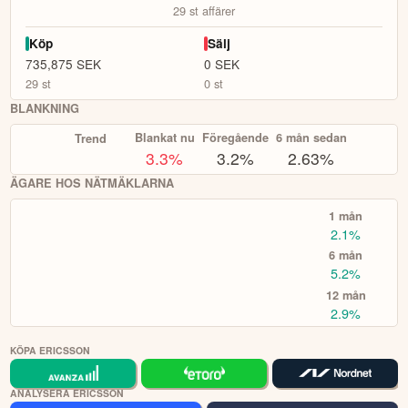
29
st affärer
Köp
Sälj
735,875
SEK
0
SEK
29
st
0
st
BLANKNING
Blankat nu
Föregående
6 mån sedan
Trend
3.3
%
3.2%
2.63%
ÄGARE HOS NÄTMÄKLARNA
1 mån
2.1%
6 mån
5.2%
12 mån
2.9%
KÖPA ERICSSON
ANALYSERA ERICSSON