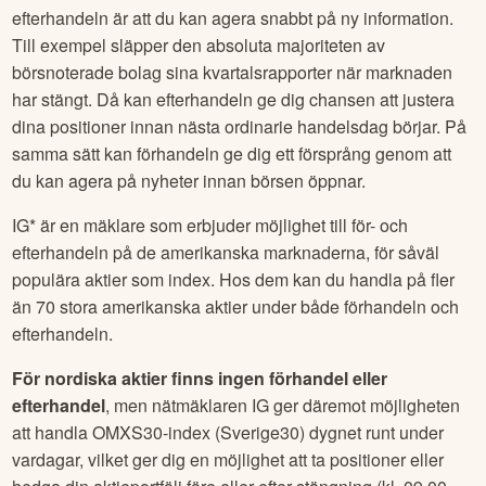
efterhandeln är att du kan agera snabbt på ny information.
Till exempel släpper den absoluta majoriteten av
börsnoterade bolag sina kvartalsrapporter när marknaden
har stängt. Då kan efterhandeln ge dig chansen att justera
dina positioner innan nästa ordinarie handelsdag börjar. På
samma sätt kan förhandeln ge dig ett försprång genom att
du kan agera på nyheter innan börsen öppnar.
IG* är en mäklare som erbjuder möjlighet till för- och
efterhandeln på de amerikanska marknaderna, för såväl
populära aktier som index. Hos dem kan du handla på fler
än 70 stora amerikanska aktier under både förhandeln och
efterhandeln.
För nordiska aktier finns ingen förhandel eller
efterhandel
, men nätmäklaren IG ger däremot möjligheten
att handla OMXS30-index (Sverige30) dygnet runt under
vardagar, vilket ger dig en möjlighet att ta positioner eller