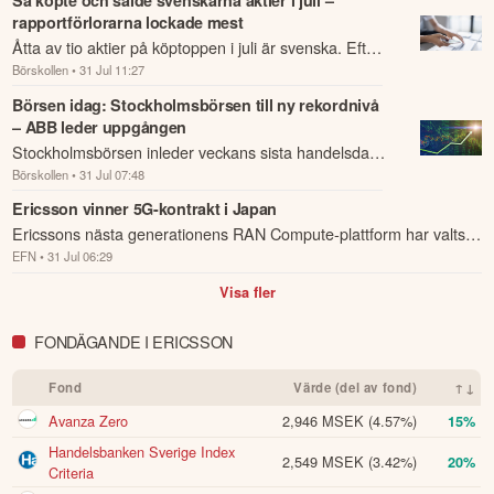
rapportförlorarna lockade mest
Åtta av tio aktier på köptoppen i juli är svenska. Efter
Börskollen
• 31 Jul 11:27
månader av USA-feber har landets aktiesparare vänt
blicken hemåt och passat på att ...
Börsen idag: Stockholmsbörsen till ny rekordnivå
– ABB leder uppgången
Stockholmsbörsen inleder veckans sista handelsdag
Börskollen
• 31 Jul 07:48
med en bred uppgång och noterar en ny rekordnivå.
Ericsson vinner 5G-kontrakt i Japan
Ericssons nästa generationens RAN Compute-plattform har valts
EFN
• 31 Jul 06:29
av japanska teleoperatören NTT Docomo för för operatörens
nätverk i Japan, ink...
Visa fler
FONDÄGANDE I ERICSSON
Fond
Värde (del av fond)
↑↓
Avanza Zero
2,946 MSEK
(4.57%)
15%
Handelsbanken Sverige Index
2,549 MSEK
(3.42%)
20%
Criteria