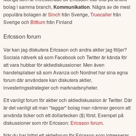
bolag i samma branch,
Kommunikation
. Några av de mest
populära bolagen är
Sinch
från
Sverige
,
Truecaller
från
Sverige
och
Bittium
från
Finland
Ericsson
forum
Var kan jag diskutera
Ericsson
och andra aktier jag följer?
Sociala nätverk så som Facebook och Twitter är kända för
att vara hubbar för aktiediskussioner. Men även
handelsplatser så som Avanza och Nordnet har sina egna
forum där användare kan diskutera aktier,
investeringsstrategier och marknadsnyheter.
Ett vanligt forum för aktier och aktiediskussion är Twitter. Där
är det vanligt att man "taggar" bolag man nämner genom att
använda ticker och ett dollartecken ($) först. Exempel på
diskussioner som rör
Ericsson
:
Ericsson
forum
.
När du har hittat ett aktieforum för
Ericsson
som intresserar