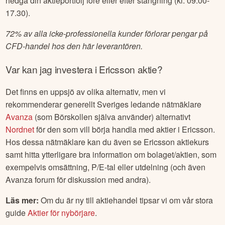
hedga din aktieportfölj före eller efter stängning (kl. 09.00-
17.30).
72% av alla icke-professionella kunder förlorar pengar på
CFD-handel hos den här leverantören.
Var kan jag investera i
Ericsson
aktie?
Det finns en uppsjö av olika alternativ, men vi
rekommenderar generellt Sveriges ledande nätmäklare
Avanza
(som Börskollen själva använder) alternativt
Nordnet
för den som vill börja handla med aktier i
Ericsson
.
Hos dessa nätmäklare kan du även se
Ericsson
aktiekurs
samt hitta ytterligare bra information om bolaget/aktien, som
exempelvis omsättning, P/E-tal eller utdelning (och även
Avanza forum för diskussion med andra).
Läs mer:
Om du är ny till aktiehandel tipsar vi om vår stora
guide
Aktier för nybörjare
.