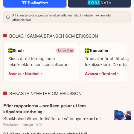
Att investera dina pengar innebär alltid en risk. Innehåller reklam eller
affiliatelänkar.
BOLAG I SAMMA BRANSCH SOM ERICSSON
Sinch
Truecaller
Large Cap
Sinch är ett företag inom
Truecaller är ett företag 
tekniksektorn som specialiserar sig
tekniksektorn. De erbjude
på molnbaserade ko...
plattform som hjälp...
Avanza
Nordnet
Avanza
Nordnet
SENASTE NYHETER OM ERICSSON
Efter rapporterna – proffsen pekar ut fem
köpvärda storbolag
Stockholmsbörsen fortsätter att sätta nya rekord mitt
Börskollen
• I förrgår 10:00
under en rapportsäsong som Ålandsbankens
investeringsstrateg Anders Rudolfsson beskriv...
Så köpte och sålde svenskarna aktier i juli –