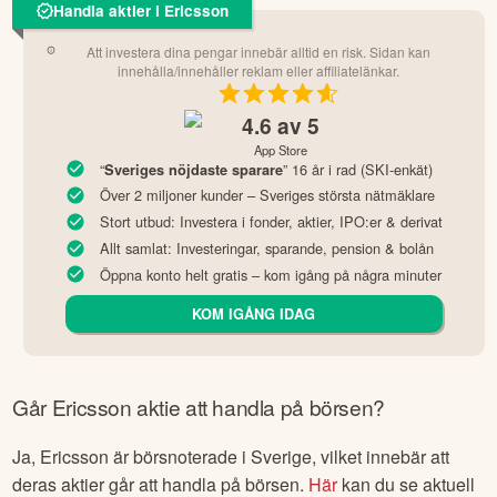
Handla aktier i Ericsson
Att investera dina pengar innebär alltid en risk. Sidan kan
innehålla/innehåller reklam eller affiliatelänkar.
4.6
av 5
App Store
“
” 16 år i rad (SKI-enkät)
Sveriges nöjdaste sparare
Över 2 miljoner kunder – Sveriges största nätmäklare
Stort utbud: Investera i fonder, aktier, IPO:er & derivat
Allt samlat: Investeringar, sparande, pension & bolån
Öppna konto helt gratis – kom igång på några minuter
KOM IGÅNG IDAG
Går
Ericsson
aktie att handla på börsen?
Ja,
Ericsson
är börsnoterade
i Sverige
, vilket innebär att
deras aktier går att handla på börsen.
Här
kan du se aktuell