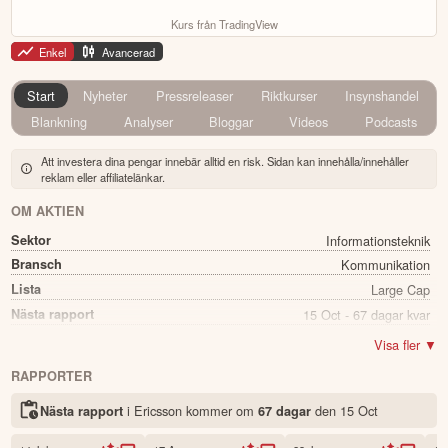
Kurs från TradingView
Enkel
Avancerad
Start
Nyheter
Pressreleaser
Riktkurser
Insynshandel
Blankning
Analyser
Bloggar
Videos
Podcasts
Att investera dina pengar innebär alltid en risk. Sidan kan innehålla/innehåller
reklam eller affiliatelänkar.
OM AKTIEN
Sektor
Informationsteknik
Bransch
Kommunikation
Lista
Large Cap
Nästa rapport
15 Oct - 67 dagar kvar
Utdelning
Ja
Visa fler ▼
Direkavkastning
3.10%
RAPPORTER
Utdelning summa
3.00
i Ericsson kommer
om
den
15 Oct
Nästa rapport
67 dagar
Namn
Ericsson
Ticker
ERIC B