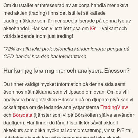
Om du istället är intresserad av att börja handla mer aktivt
med aktien (trading) finns det istället så kallade
tradingmäklare som är mer specialiserade på denna typ av
aktiehandel. Här kan vi istället tipsa om
IG
* – välkänt och
världsledande inom just trading!
*
72% av alla icke-professionella kunder förlorar pengar på
CFD-handel hos den här leverantören.
Hur kan jag lära mig mer och analysera
Ericsson
?
Du finner väldigt mycket information på denna sida samt
även hos nätmäklarna som vi tipsade om ovan. Om du vill
analysera bolaget/aktien
Ericsson
på en djupare nivå kan vi
också tipsa om de ledande analystjänsterna
TradingView
och
Börsdata
(tjänster som vi på Börskollen själva använder
dagligen). Här finner du lång historik för såväl aktuell
aktiekurs som olika nyckeltal som omsättning, vinst, P/E-tal,
utdelning etc och kan göra mer avancerad teknisk och