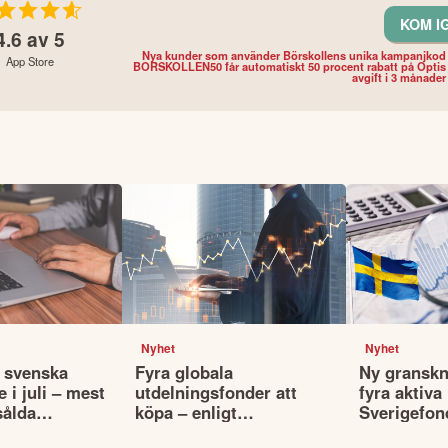
KOM I
4.6
av 5
Nya kunder som använder Börskollens unika kampanjkod
App Store
BORSKOLLEN50 får automatiskt 50 procent rabatt på Optis
avgift i 3 månader
Nyhet
Nyhet
 svenska
Fyra globala
Ny granskn
 i juli – mest
utdelningsfonder att
fyra aktiva
sålda
köpa – enligt
Sverigefon
Morningstar
underprest