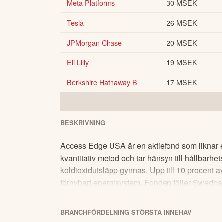
Meta Platforms
30 MSEK
Tesla
26 MSEK
JPMorgan Chase
20 MSEK
Eli Lilly
19 MSEK
Berkshire Hathaway B
17 MSEK
BESKRIVNING
Access Edge USA är en aktiefond som liknar et
kvantitativ metod och tar hänsyn till hållbarhe
koldioxidutsläpp gynnas. Upp till 10 procent av
förnybart energisystem. Fonden följer Swedbank
mer information, läs fondens informationsbro
mellan dem i informationsbroschyren.
BRANCHFÖRDELNING
STÖRSTA
INNEHAV