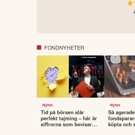
FONDNYHETER
Nyhet
Nyhet
Tid på börsen slår
Så agerade
perfekt tajming – här är
fondsparare
siffrorna som bevisar
köpta och 
det
fonderna