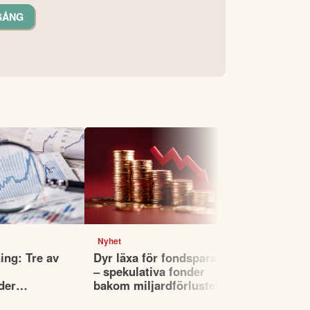
GÅNG
Nyhet
Nyhet
ing: Tre av
Dyr läxa för fondsparare
Experten: 
– spekulativa fonder
att analyse
der
bakom miljardförluster
erar index