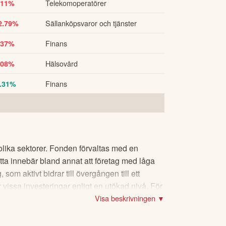
Telekomoperatörer
.11%
Sällanköpsvaror och tjänster
2.79%
Finans
.37%
Hälsovård
.08%
Finans
.31%
olika sektorer. Fonden förvaltas med en
etta innebär bland annat att företag med låga
om aktivt bidrar till övergången till ett
 vissa investeringar enligt en utökad nivå. För
Visa beskrivningen ▼
lasser; du kan läsa mer om skillnaderna