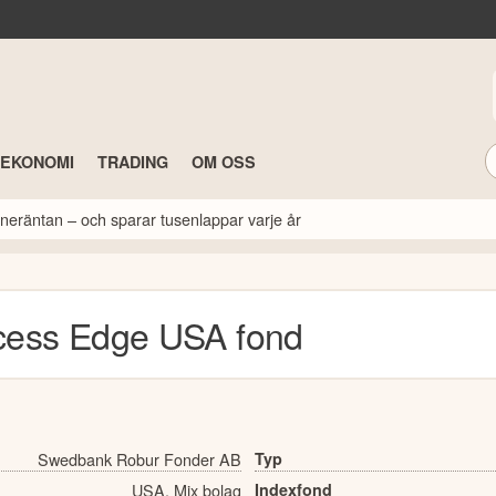
TEKONOMI
TRADING
OM OSS
neräntan – och sparar tusenlappar varje år
cess Edge USA
fond
Swedbank Robur Fonder AB
Typ
USA, Mix bolag
Indexfond