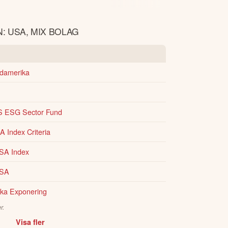
: USA, MIX BOLAG
rdamerika
S ESG Sector Fund
 Index Criteria
USA Index
USA
ka Exponering
r.
Visa fler