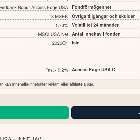
wedbank Robur Access Edge USA
Fondförmögenhet
18 MSEK
Övriga tillgångar och skulder
1.73%
Volatilitet 24 månader
MSCI USA Net
Antal innehav i fonden
2026Q1
Isin
Fast - 0.2%
Access Edge USA C
n kan innehålla/innehåller reklam eller affiliatelänkar.
USA – INNEHAV