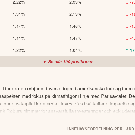
2.22%
2.39%
↓ -7
1.91%
2.19%
↓ -1
1.44%
1.46%
↓ -1
1.41%
1.47%
↓ -4
1.22%
1.04%
↑ 17
▼ Se alla
100
positioner
t index och erbjuder investeringar i amerikanska företag inom 
tsaspekter, med fokus på klimatfrågor i linje med Parisavtalet. D
 fondens kapital kommer att investeras i så kallade impactbolag, s
 Roburs riktlinjer för ansvarsfulla investeringar och exkluderar
schyr och besök swedbankrobur.se. Fonden finns i olika andelsk
INNEHAVSFÖRDELNING PER LAND