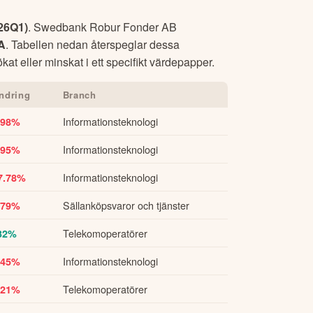
26Q1
)
.
Swedbank Robur Fonder AB
A
. Tabellen nedan återspeglar dessa
at eller minskat i ett specifikt värdepapper.
ndring
Branch
Informationsteknologi
.98%
Informationsteknologi
.95%
Informationsteknologi
7.78%
Sällanköpsvaror och tjänster
.79%
Telekomoperatörer
32%
Informationsteknologi
.45%
Telekomoperatörer
.21%