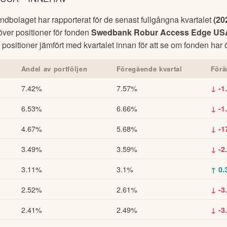
dbolaget har rapporterat för de senast fullgångna kvartalet
(
20
 över positioner för fonden
Swedbank Robur Access Edge US
positioner jämfört med kvartalet innan för att se om fonden har ök
Andel av portföljen
Föregående kvartal
Förä
7.42%
7.57%
↓ -1
6.53%
6.66%
↓ -1
4.67%
5.68%
↓ -1
3.49%
3.59%
↓ -2
3.11%
3.1%
↑ 0.
2.52%
2.61%
↓ -3
2.41%
2.49%
↓ -3