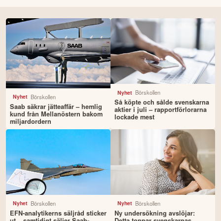
Börskollen
Nyhet
Börskollen
Nyhet
Så köpte och sålde svenskarna
Saab säkrar jätteaffär – hemlig
aktier i juli – rapportförlorarna
kund från Mellanöstern bakom
lockade mest
miljardordern
Börskollen
Börskollen
Nyhet
Nyhet
EFN-analytikerns säljråd sticker
Ny undersökning avslöjar:
ut – samtidigt säljer Saab-
Detta toppar svenskarnas