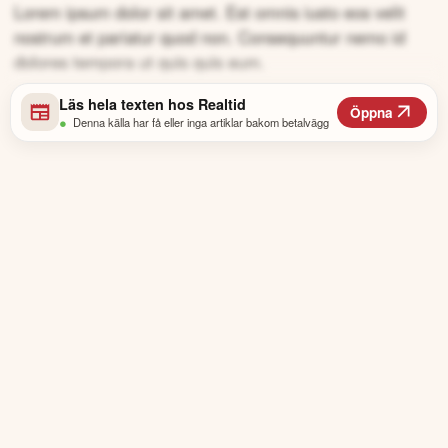
Lorem ipsum dolor sit amet. Est omnis iusto eos velit
nostrum et pariatur quod non. Consequuntur nemo id
dolores tempora ut quis quis eum.
Läs hela texten hos
Realtid
Öppna
•
Denna källa har få eller inga artiklar bakom betalvägg