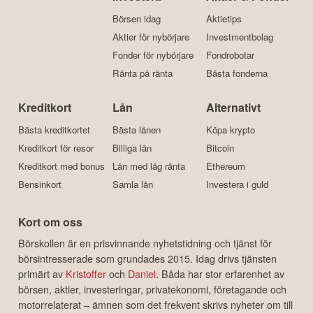
Börsen idag
Aktietips
Aktier för nybörjare
Investmentbolag
Fonder för nybörjare
Fondrobotar
Ränta på ränta
Bästa fonderna
Kreditkort
Lån
Alternativt
Bästa kreditkortet
Bästa lånen
Köpa krypto
Kreditkort för resor
Billiga lån
Bitcoin
Kreditkort med bonus
Lån med låg ränta
Ethereum
Bensinkort
Samla lån
Investera i guld
Kort om oss
Börskollen är en prisvinnande nyhetstidning och tjänst för
börsintresserade som grundades 2015. Idag drivs tjänsten
primärt av
Kristoffer
och
Daniel
. Båda har stor erfarenhet av
börsen, aktier, investeringar, privatekonomi, företagande och
motorrelaterat – ämnen som det frekvent skrivs nyheter om till