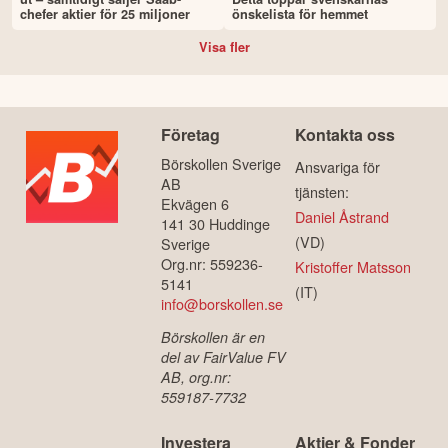
chefer aktier för 25 miljoner
önskelista för hemmet
Visa fler
Företag
Kontakta oss
Börskollen Sverige
Ansvariga för
AB
tjänsten:
Ekvägen 6
Daniel Åstrand
141 30 Huddinge
(VD)
Sverige
Org.nr: 559236-
Kristoffer Matsson
5141
(IT)
info@borskollen.se
Börskollen är en
del av FairValue FV
AB, org.nr:
559187-7732
Investera
Aktier & Fonder