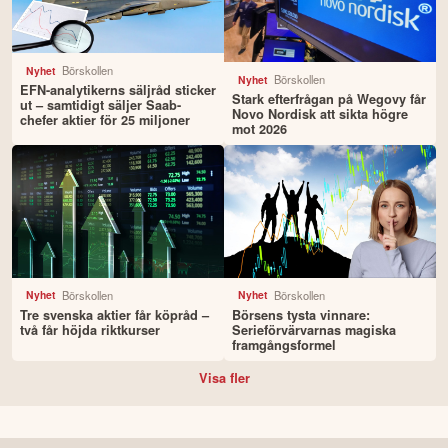
Börskollen
Nyhet
Börskollen
Nyhet
EFN-analytikerns säljråd sticker
Stark efterfrågan på Wegovy får
ut – samtidigt säljer Saab-
Novo Nordisk att sikta högre
chefer aktier för 25 miljoner
mot 2026
Börskollen
Börskollen
Nyhet
Nyhet
Tre svenska aktier får köpråd –
Börsens tysta vinnare:
två får höjda riktkurser
Serieförvärvarnas magiska
framgångsformel
Visa fler