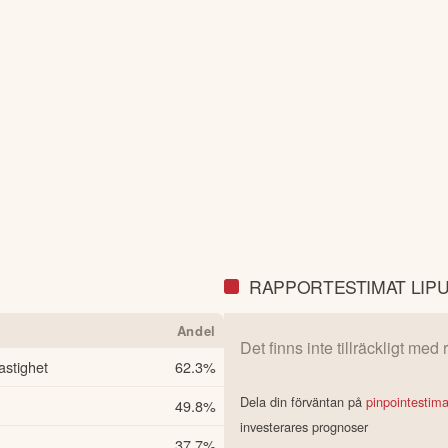
RAPPORTESTIMAT LIP
Andel
Det finns inte tillräckligt med
astighet
62.3
%
Dela din förväntan på
pinpointestim
49.8
%
investerares prognoser
37.7
%