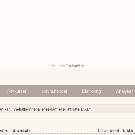
Kurs från TradingView
Riktkurser
Insynshandel
Blankning
Analyser
n kan innehålla/innehåller reklam eller affiliatelänkar.
vård
Bransch
Läkemedel
Lista