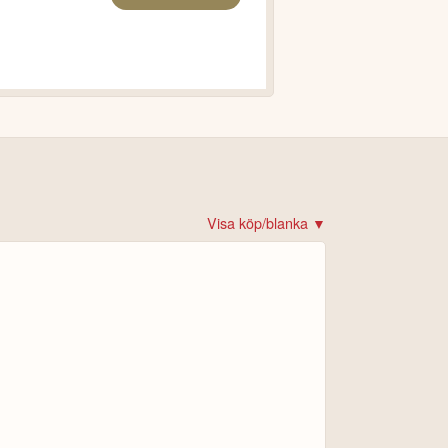
Visa köp/blanka ▼
det!
 krypto
rare
re
ital