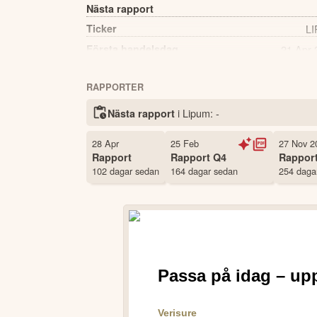
Nästa rapport
Ticker
L
Första handelsdag
21 Apr 
Källa:
Börsdata
RAPPORTER
i Lipum:
-
Nästa rapport
28 Apr
25 Feb
27 Nov 2
Rapport
Rapport
Q4
Rappor
102 dagar sedan
164 dagar sedan
254 daga