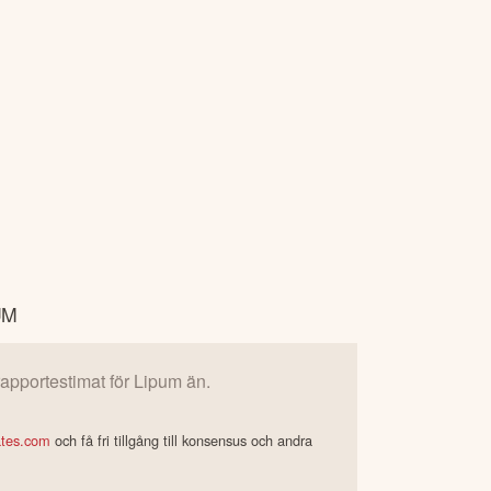
UM
 rapportestimat för
Lipum
än.
ates.com
och få fri tillgång till konsensus och andra