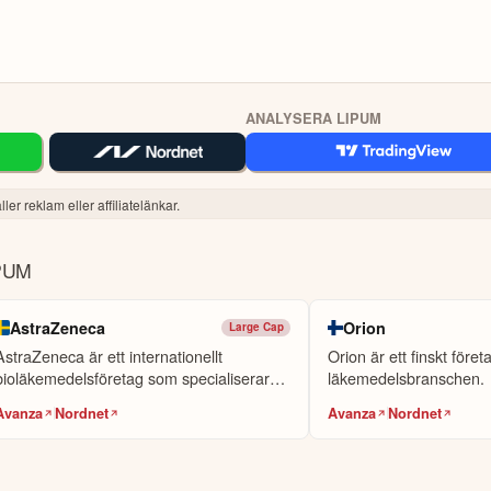
ANALYSERA LIPUM
ler reklam eller affiliatelänkar.
PUM
AstraZeneca
Orion
Large Cap
AstraZeneca är ett internationellt
Orion är ett finskt före
bioläkemedelsföretag som specialiserar
läkemedelsbranschen.
sig på...
Avanza
Nordnet
Avanza
Nordnet