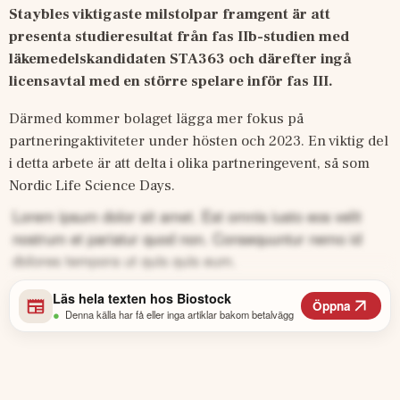
Staybles viktigaste milstolpar framgent är att 
presenta studieresultat från fas IIb-studien med 
läkemedelskandidaten STA363 och därefter ingå 
licensavtal med en större spelare inför fas III.
Därmed kommer bolaget lägga mer fokus på 
partneringaktiviteter under hösten och 2023. En viktig del 
i detta arbete är att delta i olika partneringevent, så som 
Nordic Life Science Days.
Lorem ipsum dolor sit amet. Est omnis iusto eos velit
nostrum et pariatur quod non. Consequuntur nemo id
dolores tempora ut quis quis eum.
Läs hela texten hos
Biostock
Öppna
•
Denna källa har få eller inga artiklar bakom betalvägg