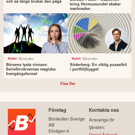
och så länge brukar den pågå
kring Hormuzsundet skakar
marknaden
Börskollen
Börskollen
Nyhet
Nyhet
Börsens tysta vinnare:
Söderberg: En viktig pusselbit
Serieförvärvarnas magiska
i portföljbygget
framgångsformel
Visa fler
Företag
Kontakta oss
Börskollen Sverige
Ansvariga för
AB
tjänsten:
Ekvägen 6
Daniel Åstrand