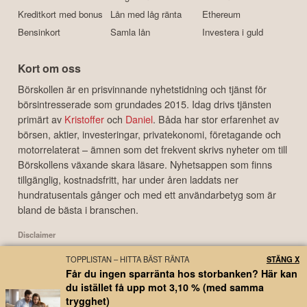
Kreditkort med bonus
Lån med låg ränta
Ethereum
Bensinkort
Samla lån
Investera i guld
Kort om oss
Börskollen är en prisvinnande nyhetstidning och tjänst för
börsintresserade som grundades 2015. Idag drivs tjänsten
primärt av
Kristoffer
och
Daniel
. Båda har stor erfarenhet av
börsen, aktier, investeringar, privatekonomi, företagande och
motorrelaterat – ämnen som det frekvent skrivs nyheter om till
Börskollens växande skara läsare. Nyhetsappen som finns
tillgänglig, kostnadsfritt, har under åren laddats ner
hundratusentals gånger och med ett användarbetyg som är
bland de bästa i branschen.
Disclaimer
Börskollen Sverige AB ("Börskollen") är inte finansiella rådgivare, står inte under
TOPPLISTAN – HITTA BÄST RÄNTA
STÄNG X
finansinspektionens tillsyn och ger inga råd till dig. Detta innebär att
Får du ingen sparränta hos storbanken? Här kan
investeringsbeslut baserade på information som direkt eller indirekt härrörande
du istället få upp mot 3,10 % (med samma
från Börskollen eller personer med koppling till Börskollen, alltid fattas
trygghet)
självständigt av investeraren. Börskollen frånsäger sig allt ansvar för eventuell